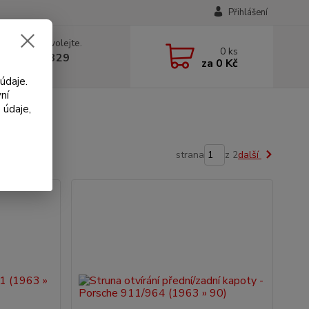
Přihlášení
 si rady? Zavolejte.
0
ks
 602 330 329
za
0 Kč
, 9-18 hod.)
údaje.
ní
 údaje,
strana
z 2
další