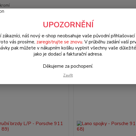
kromí
Nevíte
UPOZORNĚNÍ
Hledat
+420
(Po-Pá
í zákazníci, náš nový e-shop neobsahuje vaše původní přihlašovací 
roto vás prosíme,
zaregistrujte se znovu
. V průběhu zadání vaší prv
ávky pak můžete v nákupním košíku vyplnit všechny vaše důležité
obce: GEMO
jako je dodací a fakturační adresa.
Děkujeme za pochopení.
Zavřít