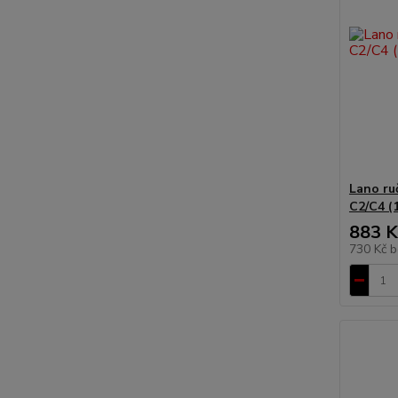
Lano ru
C2/C4 (
883 K
730 Kč
b