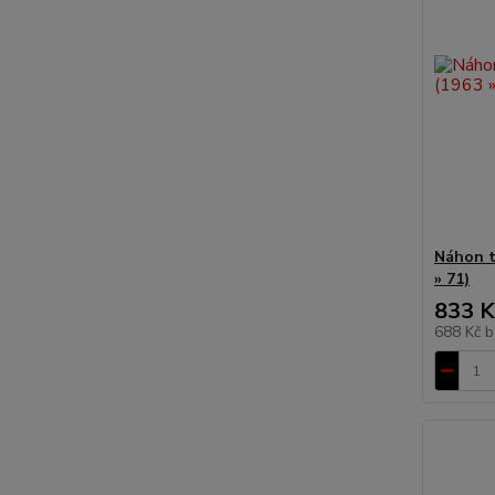
Náhon t
» 71)
833 K
688 Kč
b