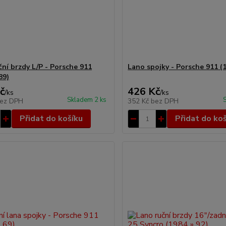
ční brzdy L/P - Porsche 911
Lano spojky - Porsche 911 (1
89)
č
426 Kč
/
ks
/
ks
Skladem 2 ks
ez DPH
352 Kč
bez DPH
Přidat do košíku
Přidat do ko