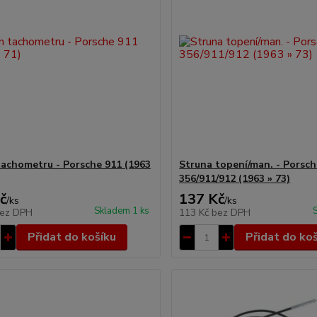
achometru - Porsche 911 (1963
Struna topení/man. - Porsc
356/911/912 (1963 » 73)
č
137 Kč
/
ks
/
ks
Skladem 1 ks
ez DPH
113 Kč
bez DPH
Přidat do košíku
Přidat do ko