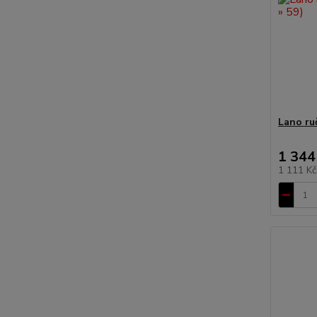
Lano ruč
1 344
1 111 K