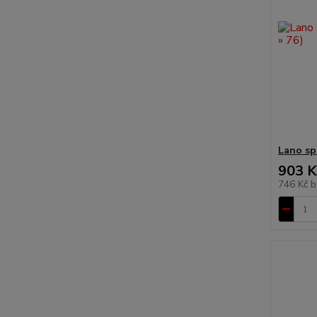
Lano spo
903 K
746 Kč
b