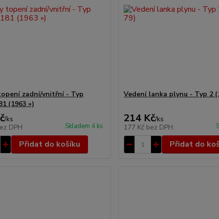
opení zadní/vnitřní - Typ
Vedení lanka plynu - Typ 2 (
81 (1963 »)
č
214 Kč
/
ks
/
ks
Skladem 4 ks
ez DPH
177 Kč
bez DPH
Přidat do košíku
Přidat do ko