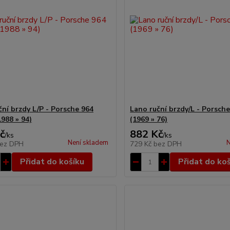
ční brzdy L/P - Porsche 964
Lano ruční brzdy/L - Porsche
1988 » 94)
(1969 » 76)
č
882 Kč
/
ks
/
ks
Není skladem
N
ez DPH
729 Kč
bez DPH
Přidat do košíku
Přidat do ko