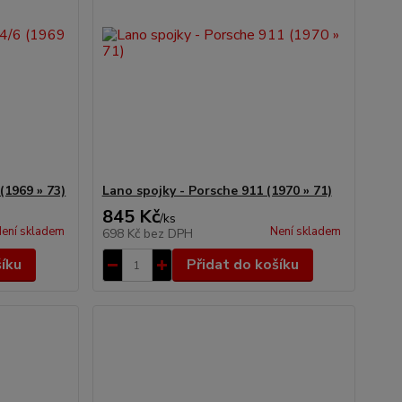
(1969 » 73)
Lano spojky - Porsche 911 (1970 » 71)
845 Kč
/
ks
ení skladem
Není skladem
698 Kč
bez DPH
šíku
Přidat do košíku