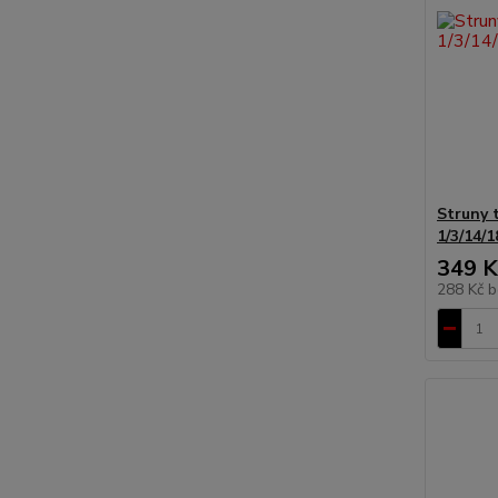
Struny t
1/3/14/1
349 K
288 Kč
b