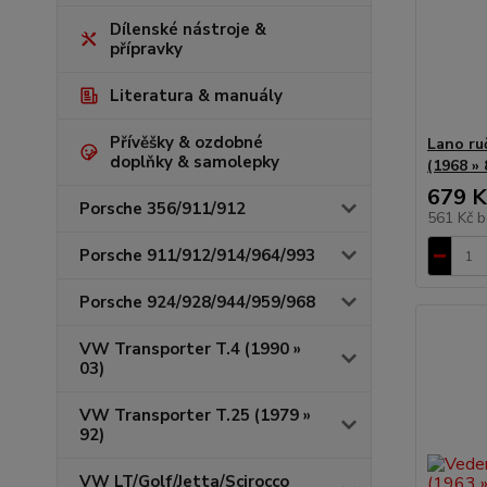
Dílenské nástroje &
přípravky
Literatura & manuály
Přívěšky & ozdobné
Lano ru
doplňky & samolepky
(1968 » 
679 K
Porsche 356/911/912
561 Kč
b
Porsche 911/912/914/964/993
Porsche 924/928/944/959/968
VW Transporter T.4 (1990 »
03)
VW Transporter T.25 (1979 »
92)
VW LT/Golf/Jetta/Scirocco