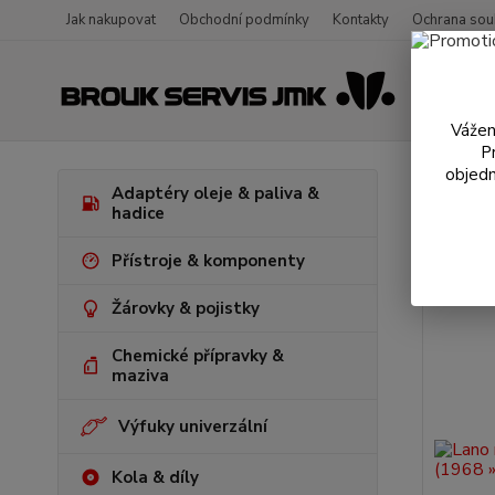
Jak nakupovat
Obchodní podmínky
Kontakty
Ochrana sou
Vážen
P
objedn
Výr
Adaptéry oleje & paliva &
hadice
Přístroje & komponenty
Žárovky & pojistky
Chemické přípravky &
maziva
Výfuky univerzální
Kola & díly