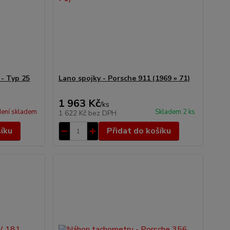
 - Typ 25
Lano spojky - Porsche 911 (1969 » 71)
1 963 Kč
/
ks
ení skladem
Skladem 2 ks
1 622 Kč
bez DPH
šíku
Přidat do košíku