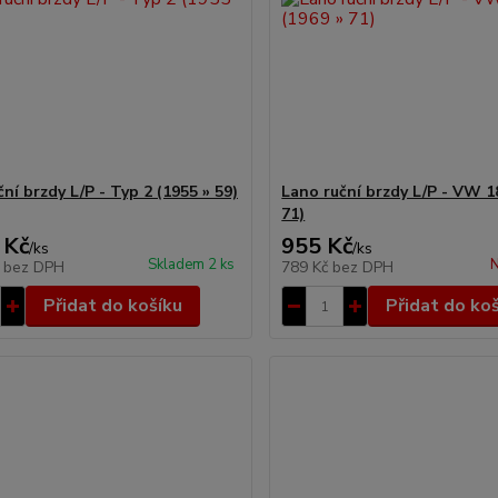
ní brzdy L/P - Typ 2 (1955 » 59)
Lano ruční brzdy L/P - VW 1
71)
 Kč
955 Kč
/
ks
/
ks
Skladem 2 ks
N
č
bez DPH
789 Kč
bez DPH
Přidat do košíku
Přidat do ko