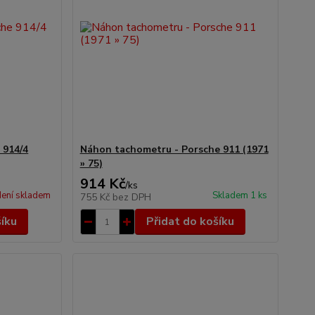
 914/4
Náhon tachometru - Porsche 911 (1971
» 75)
914 Kč
/
ks
ení skladem
Skladem 1 ks
755 Kč
bez DPH
šíku
Přidat do košíku