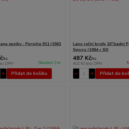
lana spojky - Porsche 911 (1963
Lano ruční brzdy 16"/zadní P
Syncro (1984 » 92)
č
487 Kč
/
ks
/
ks
Skladem 2 ks
N
ez DPH
402 Kč
bez DPH
Přidat do košíku
Přidat do ko