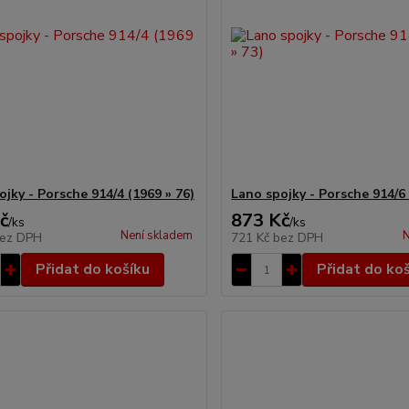
jky - Porsche 914/4 (1969 » 76)
Lano spojky - Porsche 914/6 
č
873 Kč
/
ks
/
ks
Není skladem
N
ez DPH
721 Kč
bez DPH
Přidat do košíku
Přidat do ko