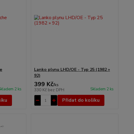
he
Lanko plynu LHD/OE - Typ 25 (1982 »
92)
399 Kč
/
ks
Skladem 2 ks
Skladem 2 ks
330 Kč
bez DPH
šíku
Přidat do košíku