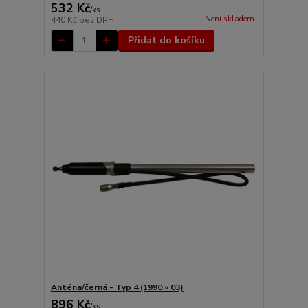
532 Kč
/
ks
Není skladem
440 Kč
bez DPH
Přidat do košíku
Anténa/černá - Typ 4 (1990 » 03)
896 Kč
/
ks