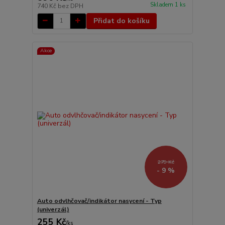
Skladem 1 ks
740 Kč
bez DPH
Přidat do košíku
Akce
279 Kč
- 9 %
Auto odvlhčovač/indikátor nasycení - Typ
(univerzál)
255 Kč
/
ks