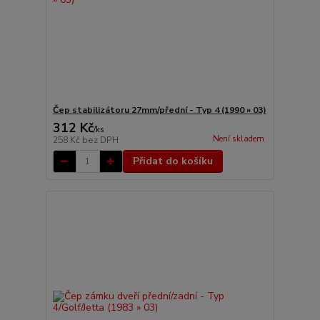
Čep stabilizátoru 27mm/přední - Typ 4 (1990 » 03)
312 Kč
/
ks
Není skladem
258 Kč
bez DPH
Přidat do košíku