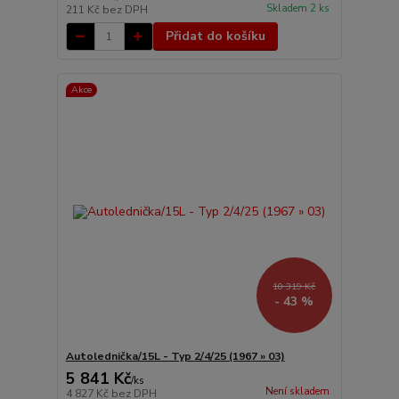
Skladem 2 ks
211 Kč
bez DPH
Přidat do košíku
Akce
10 319 Kč
- 43 %
Autolednička/15L - Typ 2/4/25 (1967 » 03)
5 841 Kč
/
ks
Není skladem
4 827 Kč
bez DPH