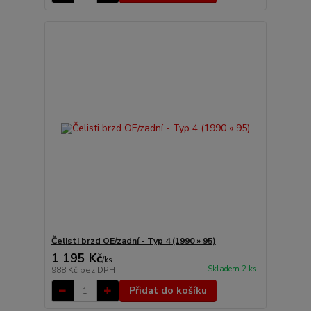
Čelisti brzd OE/zadní - Typ 4 (1990 » 95)
1 195 Kč
/
ks
Skladem 2 ks
988 Kč
bez DPH
Přidat do košíku