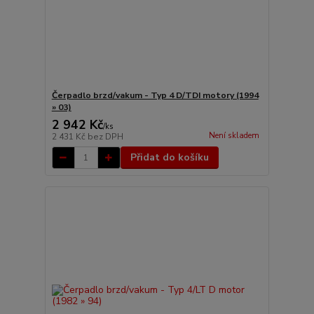
Čerpadlo brzd/vakum - Typ 4 D/TDI motory (1994
» 03)
2 942 Kč
/
ks
Není skladem
2 431 Kč
bez DPH
Přidat do košíku