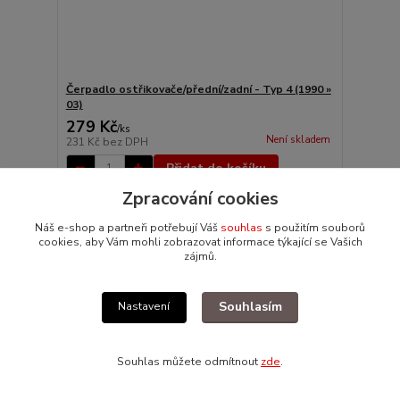
Čerpadlo ostřikovače/přední/zadní - Typ 4 (1990 »
03)
279 Kč
/
ks
Není skladem
231 Kč
bez DPH
Přidat do košíku
Zpracování cookies
Akce
Náš e-shop a partneři potřebují Váš
souhlas
s použitím souborů
cookies, aby Vám mohli zobrazovat informace týkající se Vašich
zájmů.
Souhlasím
Nastavení
Souhlas můžete odmítnout
zde
.