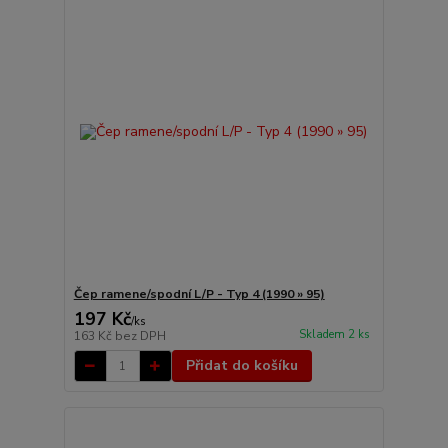
Čep ramene/spodní L/P - Typ 4 (1990 » 95)
197 Kč
/
ks
Skladem 2 ks
163 Kč
bez DPH
Přidat do košíku