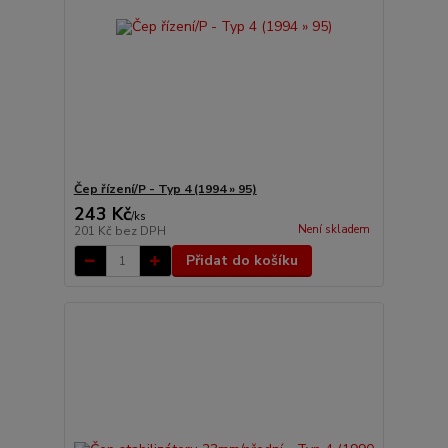
Čep řízení/P - Typ 4 (1994 » 95)
243 Kč
/
ks
Není skladem
201 Kč
bez DPH
Přidat do košíku