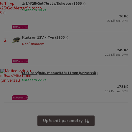
1.
1/3/4/25/Golf/Jetta/Scirocco (1966 »)
Skladem 90 ks
36 Kč
30 Kč bez DPH
TOP produkt
Klakson 12V - Typ (1966 »)
2.
Není skladem
245 Kč
202 Kč bez DPH
TOP produkt
Matice výfuku mosaz/M8x11mm (univerzál)
3.
Skladem 27 ks
178 Kč
147 Kč bez DPH
TOP produkt
Upřesnit parametry