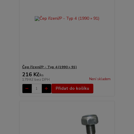
Čep řízení/P - Typ 4 (1990 » 91)
216 Kč
/
ks
Není skladem
179 Kč
bez DPH
Přidat do košíku