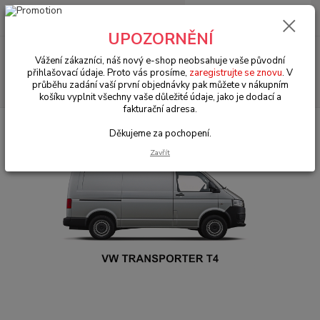
0
ks
+420 602 330 329
za
0 Kč
(Po-Pá, 9-18 hod.)
UPOZORNĚNÍ
Menu
Vážení zákazníci, náš nový e-shop neobsahuje vaše původní
přihlašovací údaje. Proto vás prosíme,
zaregistrujte se znovu
. V
průběhu zadání vaší první objednávky pak můžete v nákupním
Hledat
košíku vyplnit všechny vaše důležité údaje, jako je dodací a
fakturační adresa.
Úvod
VW Transporter T.4 (1990 » 03)
Děkujeme za pochopení.
Zavřít