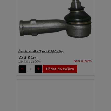
Čep řízení/P - Typ 4 (1990 » 94)
223 Kč
/
ks
Není skladem
184 Kč
bez DPH
Přidat do košíku