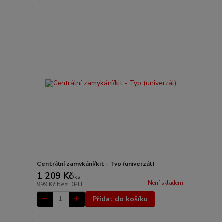
Centrální zamykání/kit - Typ (univerzál)
1 209 Kč
/
ks
Není skladem
999 Kč
bez DPH
Přidat do košíku