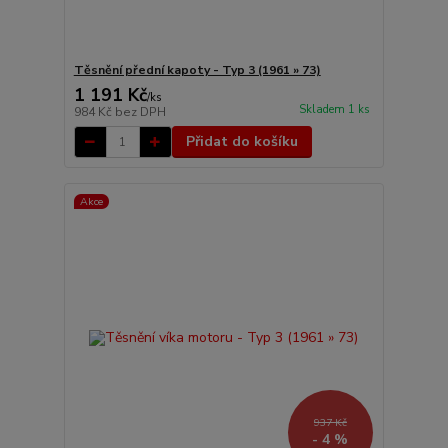
Těsnění přední kapoty - Typ 3 (1961 » 73)
1 191 Kč
/
ks
Skladem 1 ks
984 Kč
bez DPH
Přidat do košíku
Akce
937 Kč
- 4 %