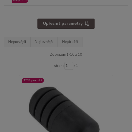
TOP produkt
Upřesnit parametry
Nejnovější
Nejlevnější
Nejdražší
Zobrazuji 1-10 z 10
strana
z 1
TOP produkt