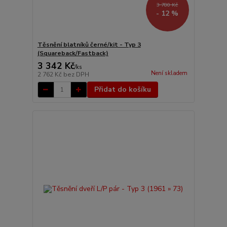
3 780 Kč
- 12 %
Těsnění blatníků černé/kit - Typ 3
(Squareback/Fastback)
3 342 Kč
/
ks
Není skladem
2 762 Kč
bez DPH
Přidat do košíku