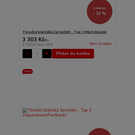
3 780 Kč
- 13 %
Těsnění blatníků černé/kit - Typ 3 (Notchback)
3 303 Kč
/
ks
Není skladem
2 730 Kč
bez DPH
Přidat do košíku
Akce