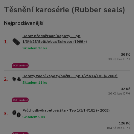
Těsnění karosérie (Rubber seals)
Nejprodávanější
Doraz přední/zadní kapoty - Typ
1.
1/3/4/25/Golf/Jetta/Scirocco (1966 »)
Skladem 90 ks
36 Kč
30 Kč bez DPH
TOP produkt
Dorazy zadní kapoty/boční - Typ 1/2/3/14/181 (» 2003)
2.
Skladem 11 ks
32 Kč
26 Kč bez DPH
TOP produkt
Průchodky/kabelová žíla - Typ 1/3/14/181 (» 2003)
3.
Skladem 5 ks
126 Kč
104 Kč bez DPH