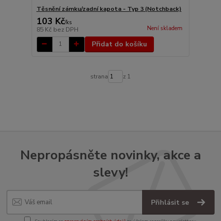
Těsnění zámku/zadní kapota - Typ 3 (Notchback)
103 Kč
/
ks
Není skladem
85 Kč
bez DPH
Přidat do košíku
strana
z 1
Nepropásněte novinky, akce a
slevy!
Přihlásit se