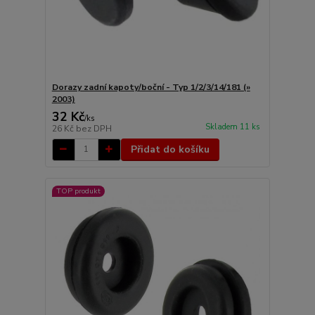
Dorazy zadní kapoty/boční - Typ 1/2/3/14/181 (»
2003)
32 Kč
/
ks
Skladem 11 ks
26 Kč
bez DPH
Přidat do košíku
TOP produkt