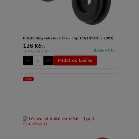
Průchodky/kabelová žíla - Typ 1/3/14/181 (» 2003)
126 Kč
/
ks
Skladem 5 ks
104 Kč
bez DPH
Přidat do košíku
Akce