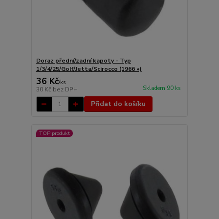
Doraz přední/zadní kapoty - Typ
1/3/4/25/Golf/Jetta/Scirocco (1966 »)
36 Kč
/
ks
Skladem 90 ks
30 Kč
bez DPH
Přidat do košíku
TOP produkt