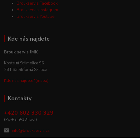
Broukservis Facebook
Broukservis Instagram
Broukservis Youtube
Kde nás najdete
Brouk servis JMK
Kostelní Střimelice 96
281 63 Stříbrná Skalice
Kde nás najdete? (mapa)
Kontakty
+420 602 330 329
(Po-Pá, 9-18 hod.)
info@broukservis.cz