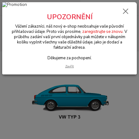
0
ks
+420 602 330 329
za
0 Kč
(Po-Pá, 9-18 hod.)
UPOZORNĚNÍ
Menu
Vážení zákazníci, náš nový e-shop neobsahuje vaše původní
přihlašovací údaje. Proto vás prosíme,
zaregistrujte se znovu
. V
průběhu zadání vaší první objednávky pak můžete v nákupním
Hledat
košíku vyplnit všechny vaše důležité údaje, jako je dodací a
fakturační adresa.
Děkujeme za pochopení.
Úvod
VW Typ 3 (1961 » 73)
Těsnění karosérie (Rubber seals)
Zavřít