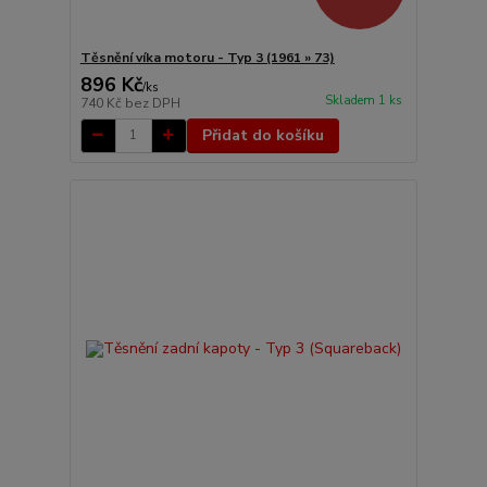
Těsnění víka motoru - Typ 3 (1961 » 73)
896 Kč
/
ks
Skladem 1 ks
740 Kč
bez DPH
Přidat do košíku