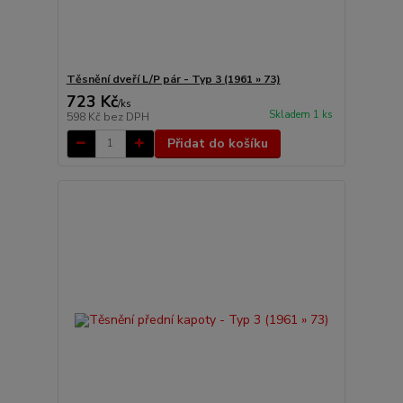
Těsnění dveří L/P pár - Typ 3 (1961 » 73)
723 Kč
/
ks
Skladem 1 ks
598 Kč
bez DPH
Přidat do košíku