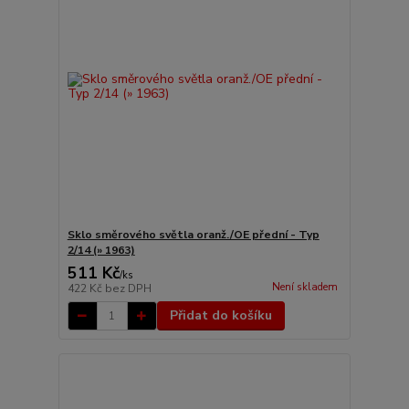
Sklo směrového světla oranž./OE přední - Typ
2/14 (» 1963)
511 Kč
/
ks
Není skladem
422 Kč
bez DPH
Přidat do košíku