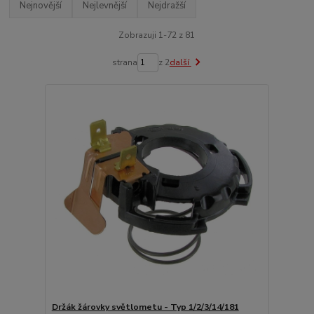
Nejnovější
Nejlevnější
Nejdražší
Zobrazuji 1-72 z 81
strana
z 2
další
Držák žárovky světlometu - Typ 1/2/3/14/181