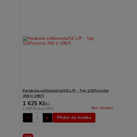
Parabola světlometu/OE L/P - Typ 1/2/Porsche
356 (» 1967)
1 625 Kč
/
ks
Není skladem
1 343 Kč
bez DPH
Přidat do košíku
Akce