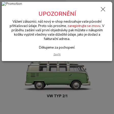
0
ks
+420 602 330 329
za
0 Kč
(Po-Pá, 9-18 hod.)
UPOZORNĚNÍ
Menu
Vážení zákazníci, náš nový e-shop neobsahuje vaše původní
přihlašovací údaje. Proto vás prosíme,
zaregistrujte se znovu
. V
průběhu zadání vaší první objednávky pak můžete v nákupním
Hledat
košíku vyplnit všechny vaše důležité údaje, jako je dodací a
fakturační adresa.
Děkujeme za pochopení.
Úvod
VW Bus Typ 2/1 (1950 » 67)
Světla (Lights and lenses)
Zavřít