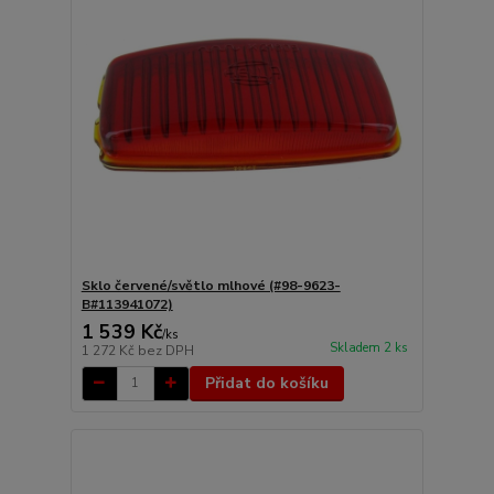
Sklo červené/světlo mlhové (#98-9623-
B#113941072)
1 539 Kč
/
ks
Skladem 2 ks
1 272 Kč
bez DPH
Přidat do košíku