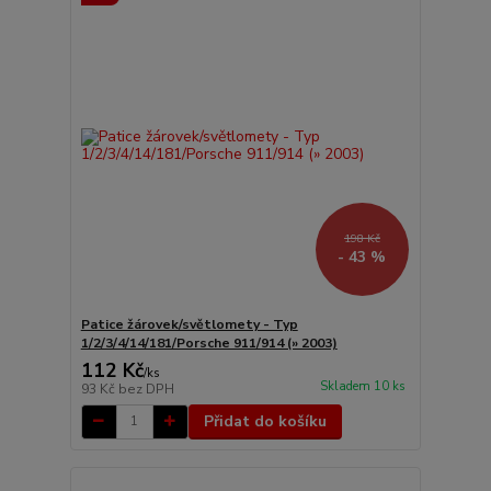
198 Kč
- 43 %
Patice žárovek/světlomety - Typ
1/2/3/4/14/181/Porsche 911/914 (» 2003)
112 Kč
/
ks
Skladem 10 ks
93 Kč
bez DPH
Přidat do košíku