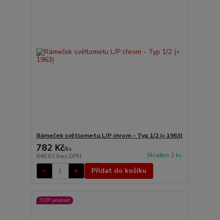
Rámeček světlometu L/P chrom - Typ 1/2 (» 1963)
782 Kč
/
ks
Skladem 2 ks
646 Kč
bez DPH
Přidat do košíku
TOP produkt