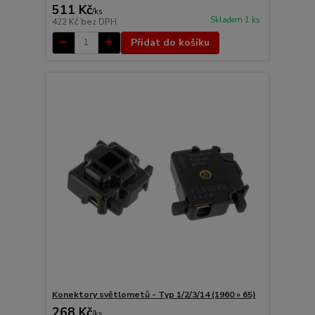
511 Kč
/
ks
Skladem 1 ks
422 Kč
bez DPH
Přidat do košíku
Konektory světlometů - Typ 1/2/3/14 (1960 » 65)
268 Kč
/
ks