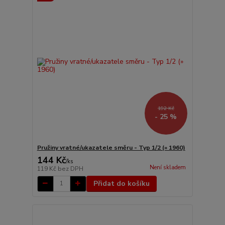
192 Kč
- 25 %
Pružiny vratné/ukazatele směru - Typ 1/2 (» 1960)
144 Kč
/
ks
Není skladem
119 Kč
bez DPH
Přidat do košíku