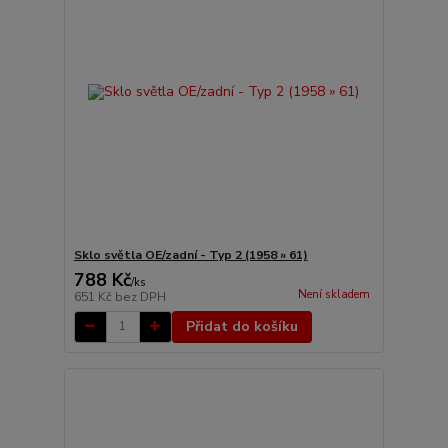
Sklo světla OE/zadní - Typ 2 (1958 » 61)
788 Kč
/
ks
Není skladem
651 Kč
bez DPH
Přidat do košíku