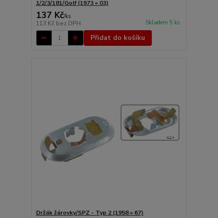
1/2/3/181/Golf (1973 » 03)
137 Kč
/
ks
Skladem 5 ks
113 Kč
bez DPH
Přidat do košíku
Držák žárovky/SPZ - Typ 2 (1958 » 67)