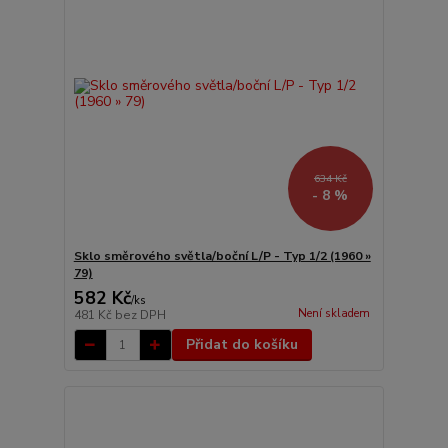
634 Kč
- 8 %
Sklo směrového světla/boční L/P - Typ 1/2 (1960 »
79)
582 Kč
/
ks
Není skladem
481 Kč
bez DPH
Přidat do košíku