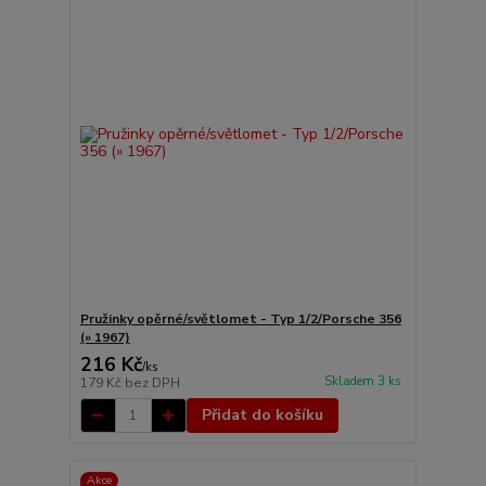
Pružinky opěrné/světlomet - Typ 1/2/Porsche 356
(» 1967)
216 Kč
/
ks
Skladem 3 ks
179 Kč
bez DPH
Přidat do košíku
Akce