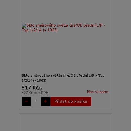
Sklo směrového světla čiré/OE přední L/P - Typ
1/2/14 (» 1963)
517 Kč
/
ks
Není skladem
427 Kč
bez DPH
Přidat do košíku