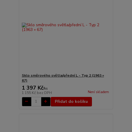
Sklo směrového světla/přední L - Typ 2 (1963 »
67)
1 397 Kč
/
ks
Není skladem
1 155 Kč
bez DPH
Přidat do košíku