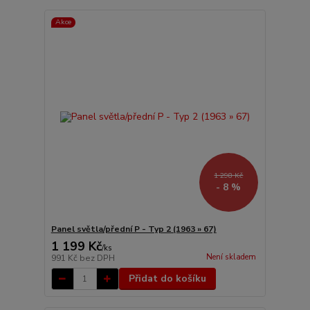
Akce
1 298 Kč
- 8 %
Panel světla/přední P - Typ 2 (1963 » 67)
1 199 Kč
/
ks
Není skladem
991 Kč
bez DPH
Přidat do košíku