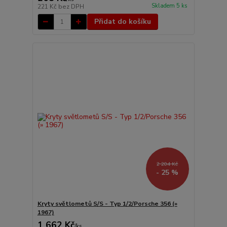
Skladem 5 ks
221 Kč
bez DPH
Přidat do košíku
2 204 Kč
- 25 %
Kryty světlometů S/S - Typ 1/2/Porsche 356 (»
1967)
1 662 Kč
/
ks