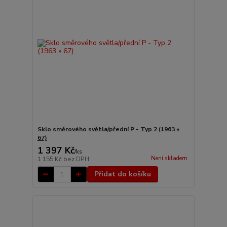
Sklo směrového světla/přední P - Typ 2 (1963 »
67)
1 397 Kč
/
ks
Není skladem
1 155 Kč
bez DPH
Přidat do košíku