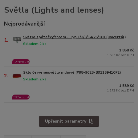
Světla (Lights and lenses)
Nejprodávanější
Světlo zpátečky/chrom - Typ 1/2/3/14/25/181 (univerzál)
1.
Skladem 2 ks
1 858 Kč
1 536 Kč bez DPH
TOP produkt
Sklo červené/světlo mlhové (#98-9623-B#113941072)
2.
Skladem 2 ks
1 539 Kč
1 272 Kč bez DPH
TOP produkt
Upřesnit parametry