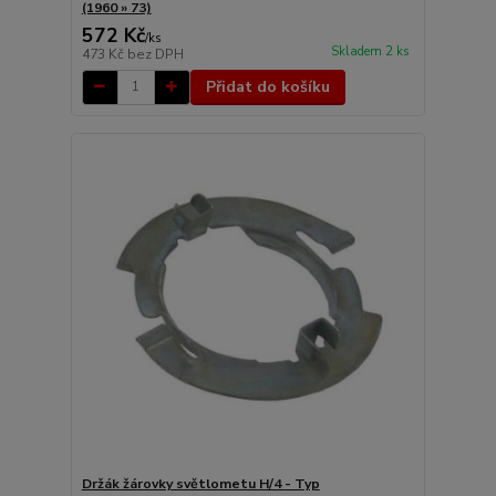
(1960 » 73)
572 Kč
/
ks
Skladem 2 ks
473 Kč
bez DPH
Přidat do košíku
Držák žárovky světlometu H/4 - Typ