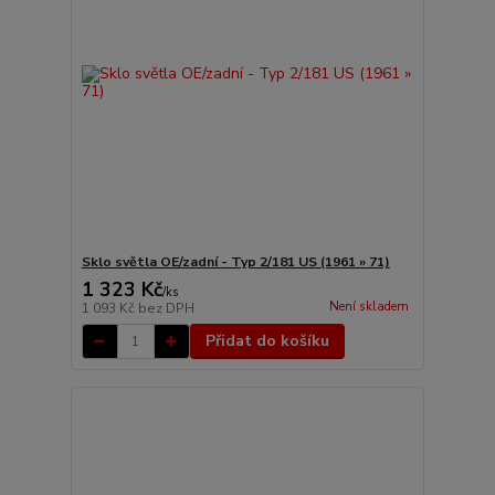
Sklo světla OE/zadní - Typ 2/181 US (1961 » 71)
1 323 Kč
/
ks
Není skladem
1 093 Kč
bez DPH
Přidat do košíku