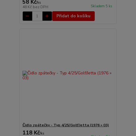
58 Kč
/
ks
Skladem 5 ks
48 Kč
bez DPH
Přidat do košíku
Čidlo zpátečky - Typ 4/25/Golf/Jetta (1976 » 03)
118 Kč
/
ks