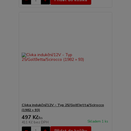
Cívka indukční/12V - Typ 25/Golf/Jetta/Scirocco
(1982 » 93)
497 Kč
/
ks
Skladem 1 ks
411 Kč
bez DPH
Přidat do košíku