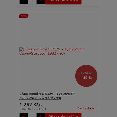
Přidat do košíku
Akce
2 456 Kč
- 49 %
Cívka indukční OE/12V - Typ 25/Golf
Cabrio/Scirocco (1982 » 93)
1 262 Kč
/
ks
Není skladem
1 043 Kč
bez DPH
Přidat do košíku