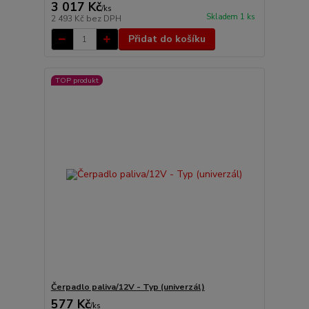
3 017 Kč
/
ks
Skladem 1 ks
2 493 Kč
bez DPH
Přidat do košíku
TOP produkt
Čerpadlo paliva/12V - Typ (univerzál)
577 Kč
/
ks