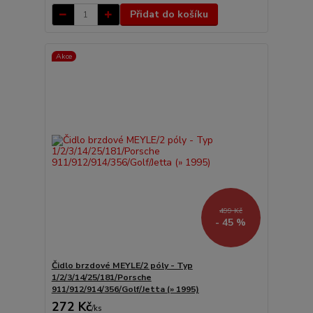
Přidat do košíku
Akce
499 Kč
- 45 %
Čidlo brzdové MEYLE/2 póly - Typ
1/2/3/14/25/181/Porsche
911/912/914/356/Golf/Jetta (» 1995)
272 Kč
/
ks