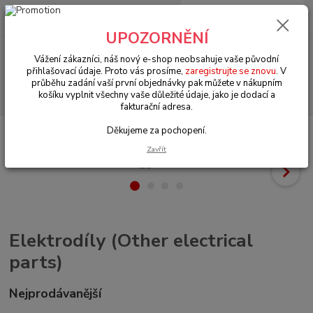
0
ks
+420 602 330 329
za
0 Kč
(Po-Pá, 9-18 hod.)
UPOZORNĚNÍ
Menu
Vážení zákazníci, náš nový e-shop neobsahuje vaše původní
přihlašovací údaje. Proto vás prosíme,
zaregistrujte se znovu
. V
průběhu zadání vaší první objednávky pak můžete v nákupním
Hledat
košíku vyplnit všechny vaše důležité údaje, jako je dodací a
fakturační adresa.
Děkujeme za pochopení.
Úvod
VW LT/Golf/Jetta/Scirocco (1974 » 95)
Elektrodíly (Other electrical
parts)
Zavřít
Elektrodíly (Other electrical
parts)
Nejprodávanější