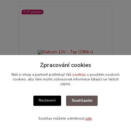
TOP produkt
Zpracování cookies
Náš e-shop a partneři potřebují Váš
souhlas
s použitím souborů
cookies, aby Vám mohli zobrazovat informace týkající se Vašich
zájmů.
Klakson 12V - Typ (1966 »)
Souhlasím
Nastavení
245 Kč
/
ks
Není skladem
202 Kč
bez DPH
Souhlas můžete odmítnout
zde
.
Přidat do košíku