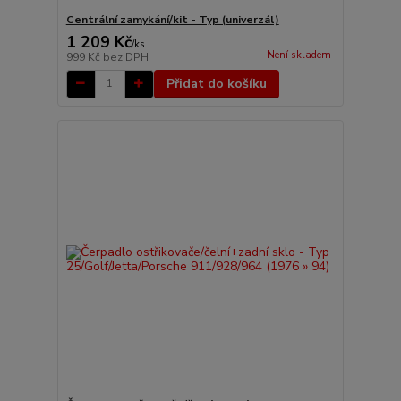
Centrální zamykání/kit - Typ (univerzál)
1 209 Kč
/
ks
Není skladem
999 Kč
bez DPH
Přidat do košíku