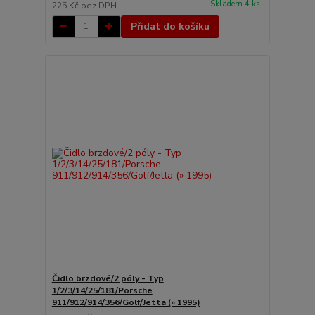
Skladem 4 ks
225 Kč
bez DPH
Přidat do košíku
Čidlo brzdové/2 póly - Typ
1/2/3/14/25/181/Porsche
911/912/914/356/Golf/Jetta (» 1995)