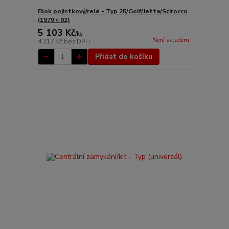
Blok pojistkový/relé - Typ 25/Golf/Jetta/Scirocco
(1979 » 92)
5 103 Kč
/
ks
Není skladem
4 217 Kč
bez DPH
Přidat do košíku