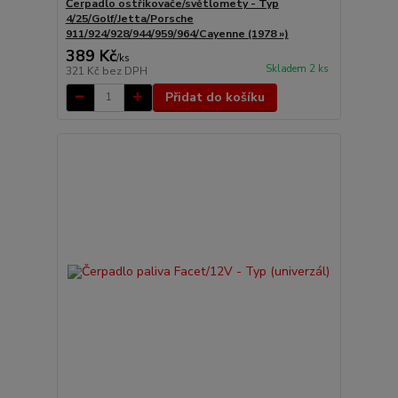
Čerpadlo ostřikovače/světlomety - Typ
4/25/Golf/Jetta/Porsche
911/924/928/944/959/964/Cayenne (1978 »)
389 Kč
/
ks
Skladem 2 ks
321 Kč
bez DPH
Přidat do košíku