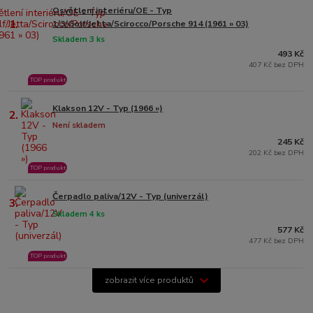
Osvětlení interiéru/OE - Typ
1.
1/3/Golf/Jetta/Scirocco/Porsche 914 (1961 » 03)
Skladem 3 ks
493 Kč
407 Kč bez DPH
TOP produkt
Klakson 12V - Typ (1966 »)
2.
Není skladem
245 Kč
202 Kč bez DPH
TOP produkt
Čerpadlo paliva/12V - Typ (univerzál)
3.
Skladem 4 ks
577 Kč
477 Kč bez DPH
TOP produkt
zobrazit více produktů