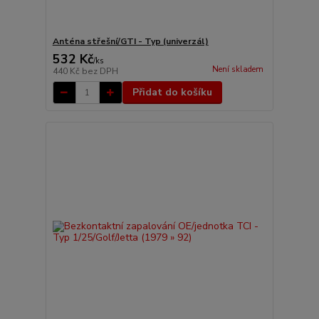
Anténa střešní/GTI - Typ (univerzál)
532 Kč
/
ks
Není skladem
440 Kč
bez DPH
Přidat do košíku