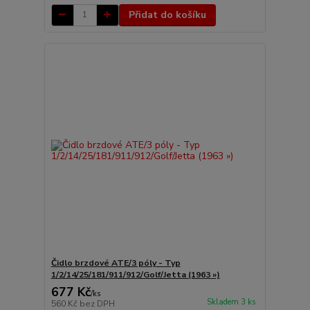
Přidat do košíku
Čidlo brzdové ATE/3 póly - Typ
1/2/14/25/181/911/912/Golf/Jetta (1963 »)
677 Kč
/
ks
Skladem 3 ks
560 Kč
bez DPH