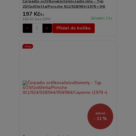
Čerpadlo ostřikovače/čelní+zadní sklo - Typ
25/Golf/Jetta/Porsche 911/928/964 (1976 » 94)
197 Kč
/
ks
Skladem 2 ks
163 Kč
bez DPH
Přidat do košíku
Akce
438 Kč
- 11 %