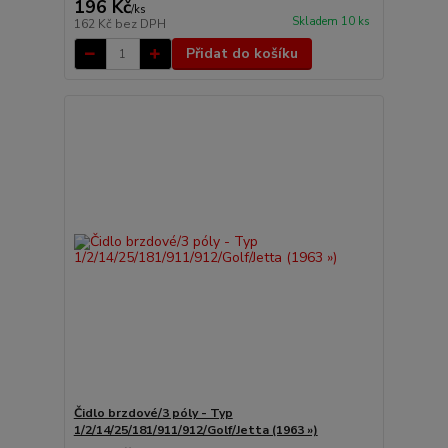
196 Kč
/
ks
Skladem 10 ks
162 Kč
bez DPH
Přidat do košíku
Čidlo brzdové/3 póly - Typ
1/2/14/25/181/911/912/Golf/Jetta (1963 »)