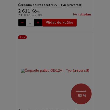
Čerpadlo paliva Facet/12V - Typ (univerzál)
2 611 Kč
/
ks
Není skladem
2 158 Kč
bez DPH
Přidat do košíku
Akce
3 895 Kč
- 53 %