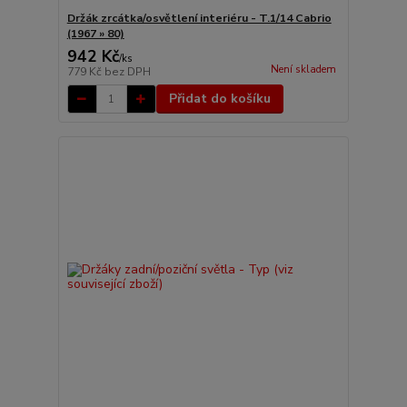
Držák zrcátka/osvětlení interiéru - T.1/14 Cabrio
(1967 » 80)
942 Kč
/
ks
Není skladem
779 Kč
bez DPH
Přidat do košíku