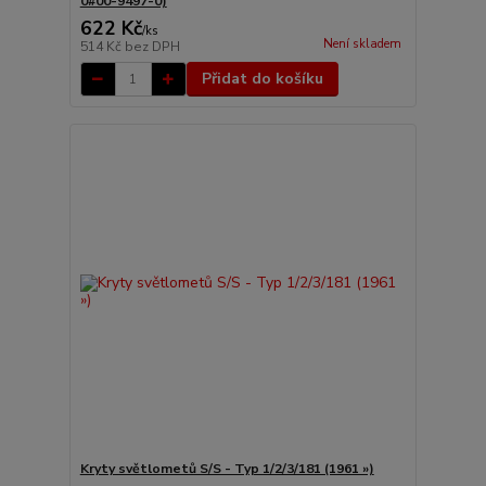
0#00-9497-0)
622 Kč
/
ks
Není skladem
514 Kč
bez DPH
Přidat do košíku
Kryty světlometů S/S - Typ 1/2/3/181 (1961 »)