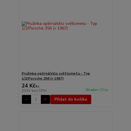
Pružinka opěrná/sklo světlometu - Typ
1/2/Porsche 356 (» 1967)
24 Kč
/
ks
Skladem 22 ks
20 Kč
bez DPH
Přidat do košíku