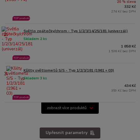
20 % sleva
332 Kč
274 Kč bez DPH
TOP produkt
Světlo zpátečky/chrom - Typ 1/2/3/14/25/181 (univerzál)
2.
Skladem 2 ks
1 858 Kč
1 536 Kč bez DPH
TOP produkt
Kšilty světlometů S/S - Typ 1/2/3/181 (1961 » 03)
3.
Skladem 3 ks
434 Kč
359 Kč bez DPH
TOP produkt
zobrazit více produktů
Upřesnit parametry