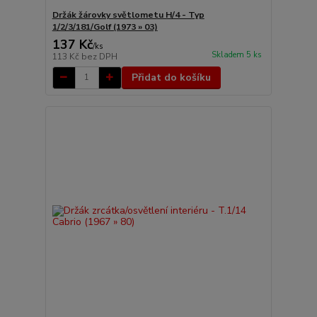
Držák žárovky světlometu H/4 - Typ
1/2/3/181/Golf (1973 » 03)
137 Kč
/
ks
Skladem 5 ks
113 Kč
bez DPH
Přidat do košíku