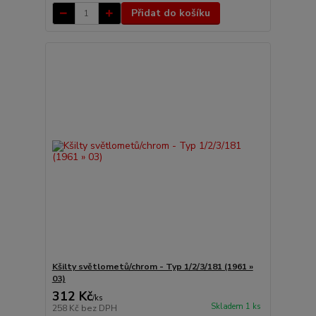
Přidat do košíku
Kšilty světlometů/chrom - Typ 1/2/3/181 (1961 »
03)
312 Kč
/
ks
Skladem 1 ks
258 Kč
bez DPH