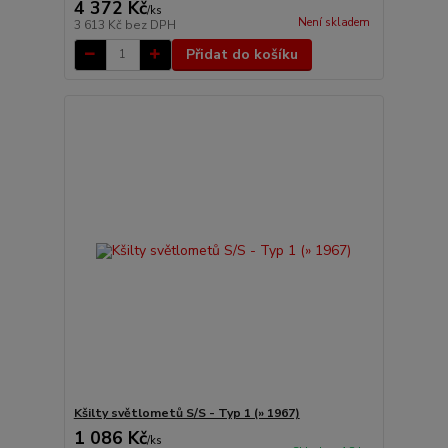
4 372 Kč
/
ks
Není skladem
3 613 Kč
bez DPH
Přidat do košíku
Kšilty světlometů S/S - Typ 1 (» 1967)
1 086 Kč
/
ks