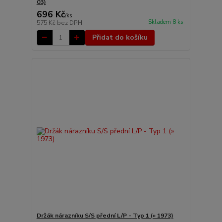
03)
696 Kč
/
ks
Skladem 8 ks
575 Kč
bez DPH
Přidat do košíku
Držák nárazníku S/S přední L/P - Typ 1 (» 1973)