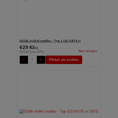
Držák státní značky - Typ 1 US (1974 »)
629 Kč
/
ks
Není skladem
520 Kč
bez DPH
Přidat do košíku