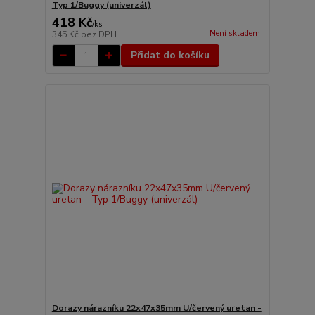
Typ 1/Buggy (univerzál)
418 Kč
/
ks
Není skladem
345 Kč
bez DPH
Přidat do košíku
Dorazy nárazníku 22x47x35mm U/červený uretan -