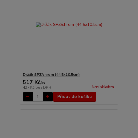
Držák SPZ/chrom (44.5x10.5cm)
517 Kč
/
ks
Není skladem
427 Kč
bez DPH
Přidat do košíku