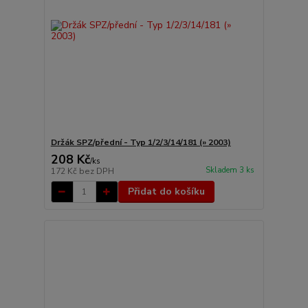
Držák SPZ/přední - Typ 1/2/3/14/181 (» 2003)
208 Kč
/
ks
Skladem 3 ks
172 Kč
bez DPH
Přidat do košíku