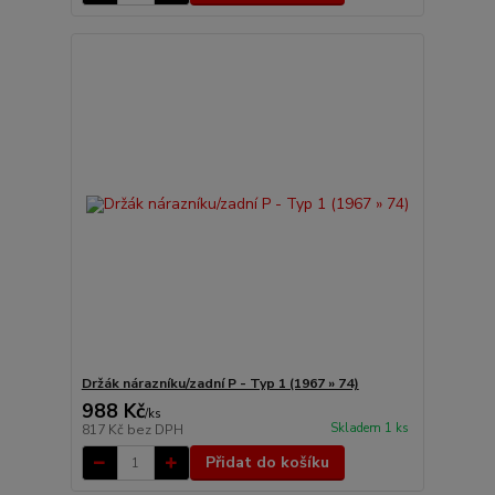
Držák nárazníku/zadní P - Typ 1 (1967 » 74)
988 Kč
/
ks
Skladem 1 ks
817 Kč
bez DPH
Přidat do košíku