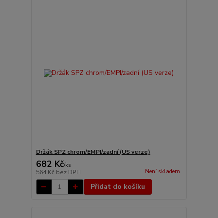
Držák SPZ chrom/EMPI/zadní (US verze)
682 Kč
/
ks
Není skladem
564 Kč
bez DPH
Přidat do košíku