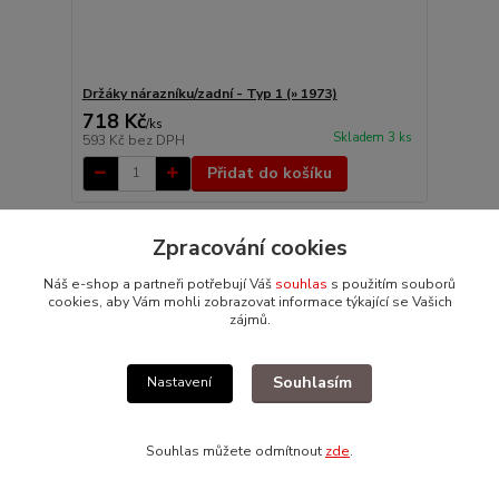
Držáky nárazníku/zadní - Typ 1 (» 1973)
718 Kč
/
ks
Skladem 3 ks
593 Kč
bez DPH
Přidat do košíku
Zpracování cookies
Náš e-shop a partneři potřebují Váš
souhlas
s použitím souborů
cookies, aby Vám mohli zobrazovat informace týkající se Vašich
zájmů.
Souhlasím
Nastavení
Souhlas můžete odmítnout
zde
.