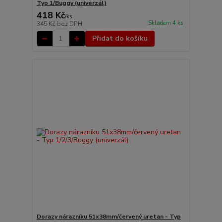
Typ 1/Buggy (univerzál)
418 Kč
/
ks
Skladem 4 ks
345 Kč
bez DPH
Přidat do košíku
Dorazy nárazníku 51x38mm/červený uretan - Typ