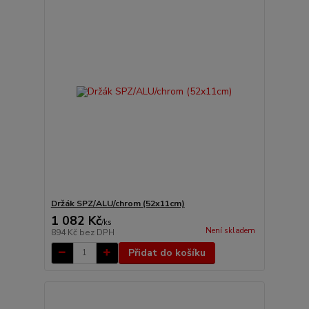
Držák SPZ/ALU/chrom (52x11cm)
1 082 Kč
/
ks
Není skladem
894 Kč
bez DPH
Přidat do košíku