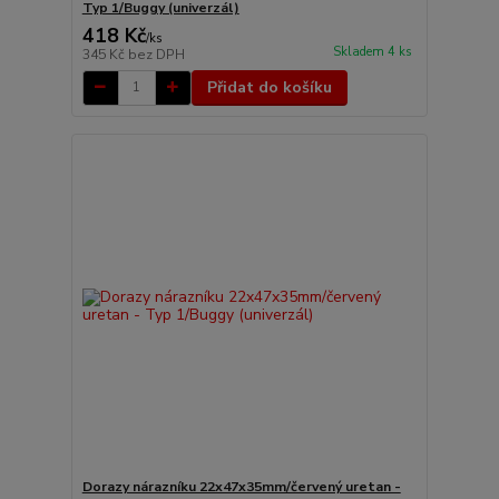
Typ 1/Buggy (univerzál)
418 Kč
/
ks
Skladem 4 ks
345 Kč
bez DPH
Přidat do košíku
Dorazy nárazníku 22x47x35mm/červený uretan -