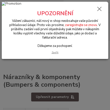
0
ks
+420 602 330 329
za
0 Kč
(Po-Pá, 9-18 hod.)
UPOZORNĚNÍ
Menu
Vážení zákazníci, náš nový e-shop neobsahuje vaše původní
přihlašovací údaje. Proto vás prosíme,
zaregistrujte se znovu
. V
průběhu zadání vaší první objednávky pak můžete v nákupním
Hledat
košíku vyplnit všechny vaše důležité údaje, jako je dodací a
fakturační adresa.
Děkujeme za pochopení.
Úvod
VW Brouk Typ 1 (1938 » 03)
Karosářské díly (Karosseridele)
Nárazníky & komponenty (Bumpers & components)
Zavřít
Nárazníky & komponenty
(Bumpers & components)
Upřesnit parametry