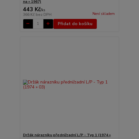
na » 1967)
443 Kč
/
ks
Není skladem
366 Kč
bez DPH
Přidat do košíku
Držák nárazníku přední/zadní L/P - Typ 1 (1974 »