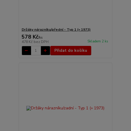
Držáky nárazníku/přední - Typ 1 (» 1973)
578 Kč
/
ks
Skladem 2 ks
478 Kč
bez DPH
Přidat do košíku