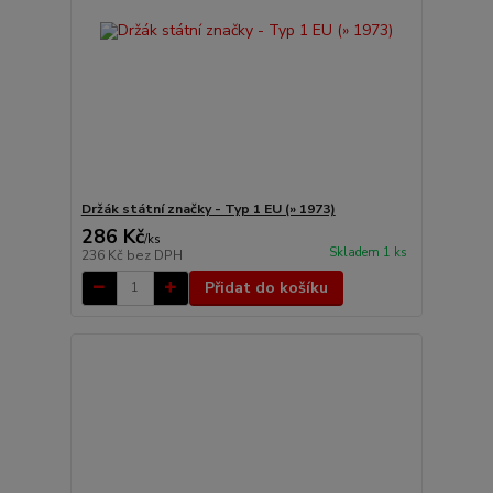
Držák státní značky - Typ 1 EU (» 1973)
286 Kč
/
ks
Skladem 1 ks
236 Kč
bez DPH
Přidat do košíku