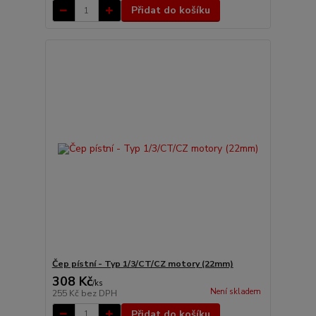
Přidat do košíku
Čep pístní - Typ 1/3/CT/CZ motory (22mm)
308 Kč
/
ks
Není skladem
255 Kč
bez DPH
Přidat do košíku