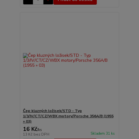
Čep kluzných ložisek/STD - Typ
1/3/IV/CT/CZ/WBX motory/Porsche 356A/B (1955
» 03)
16 Kč
/
ks
Skladem 31 ks
13 Kč
bez DPH