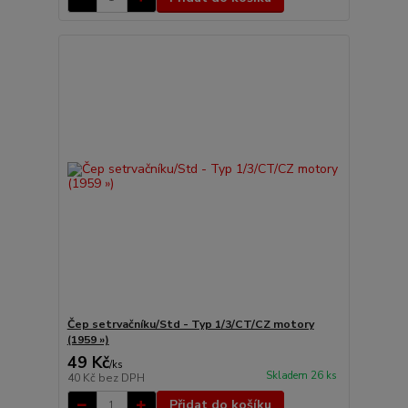
Čep setrvačníku/Std - Typ 1/3/CT/CZ motory
(1959 »)
49 Kč
/
ks
Skladem 26 ks
40 Kč
bez DPH
Přidat do košíku