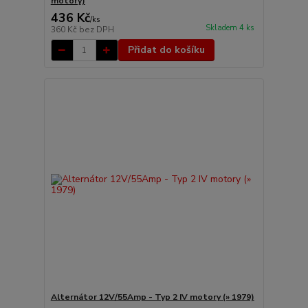
motory)
436 Kč
/
ks
Skladem 4 ks
360 Kč
bez DPH
Přidat do košíku
Alternátor 12V/55Amp - Typ 2 IV motory (» 1979)