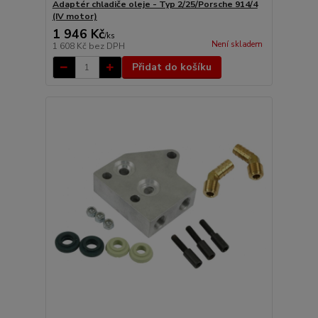
Adaptér chladiče oleje - Typ 2/25/Porsche 914/4
(IV motor)
1 946 Kč
/
ks
Není skladem
1 608 Kč
bez DPH
Přidat do košíku