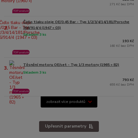
271 Kč bez DPH
TOP produkt
Čidlo tlaku oleje OE/0.45 Bar - Typ 1/2/3/4/14/181/Porsche
2.
356/914/4 (1947 » 03)
Skladem 3 ks
193 Kč
160 Kč bez DPH
TOP produkt
Těsnění motoru OE/set - Typ 1/3 motory (1965 » 82)
3.
Skladem 3 ks
793 Kč
655 Kč bez DPH
TOP produkt
zobrazit více produktů
Upřesnit parametry