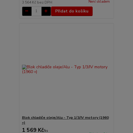
Není skladem
3 564 Kč
bez DPH
Přidat do košíku
Blok chladiče oleje/Alu - Typ 1/3/IV motory (1960
»)
1 569 Kč
/
ks