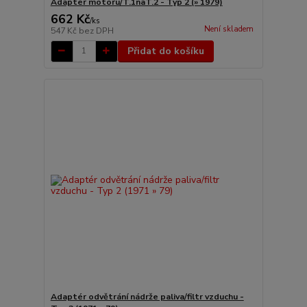
Adaptér motoru/T.1naT.2 - Typ 2 (» 1979)
662 Kč
/
ks
Není skladem
547 Kč
bez DPH
Přidat do košíku
Adaptér odvětrání nádrže paliva/filtr vzduchu -