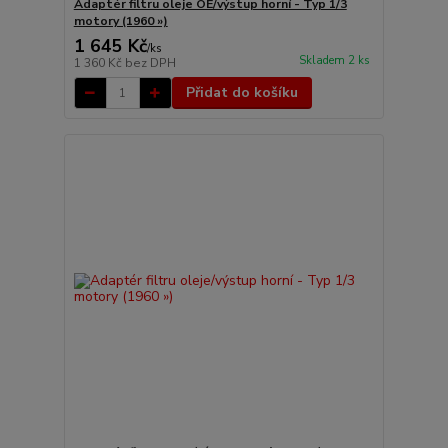
Adaptér filtru oleje OE/výstup horní - Typ 1/3
motory (1960 »)
1 645 Kč
/
ks
Skladem 2 ks
1 360 Kč
bez DPH
Přidat do košíku