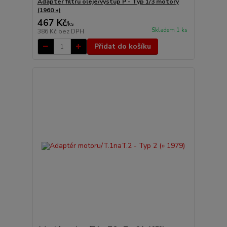
Adaptér filtru oleje/výstup P - Typ 1/3 motory
(1960 »)
467 Kč
/
ks
Skladem 1 ks
386 Kč
bez DPH
Přidat do košíku