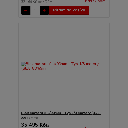
Není skladem
32 169 Kč
bez DPH
Přidat do košíku
Blok motoru Alu/90mm - Typ 1/3 motory (85.5-
88/69mm)
35 495 Kč
/
ks