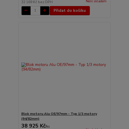
Není skladem
32 169 Kč
bez DPH
Přidat do košíku
Blok motoru Alu OE/97mm - Typ 1/3 motory
(94/82mm)
38 925 Kč
/
ks