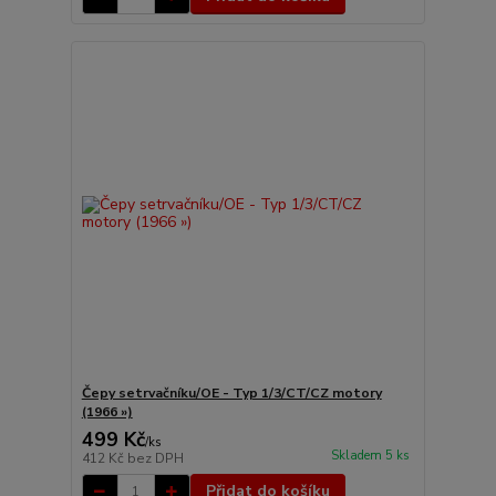
Čepy setrvačníku/OE - Typ 1/3/CT/CZ motory
(1966 »)
499 Kč
/
ks
Skladem 5 ks
412 Kč
bez DPH
Přidat do košíku