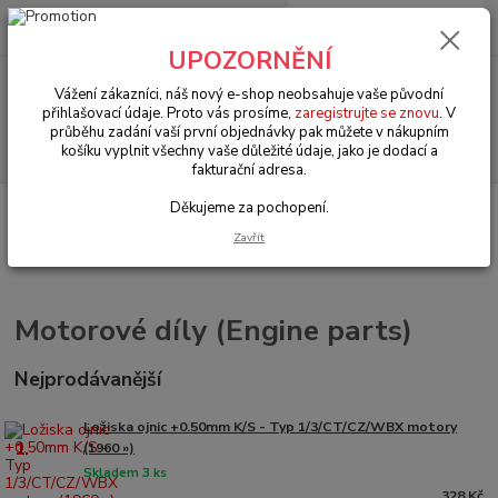
0
ks
+420 602 330 329
za
0 Kč
(Po-Pá, 9-18 hod.)
UPOZORNĚNÍ
Menu
Vážení zákazníci, náš nový e-shop neobsahuje vaše původní
přihlašovací údaje. Proto vás prosíme,
zaregistrujte se znovu
. V
průběhu zadání vaší první objednávky pak můžete v nákupním
Hledat
košíku vyplnit všechny vaše důležité údaje, jako je dodací a
fakturační adresa.
Děkujeme za pochopení.
Úvod
VW Bus Typ 2 (1967 » 79)
Motorové díly (Engine parts)
Zavřít
Motorové díly (Engine parts)
Nejprodávanější
Ložiska ojnic +0.50mm K/S - Typ 1/3/CT/CZ/WBX motory
1.
(1960 »)
Skladem 3 ks
328 Kč