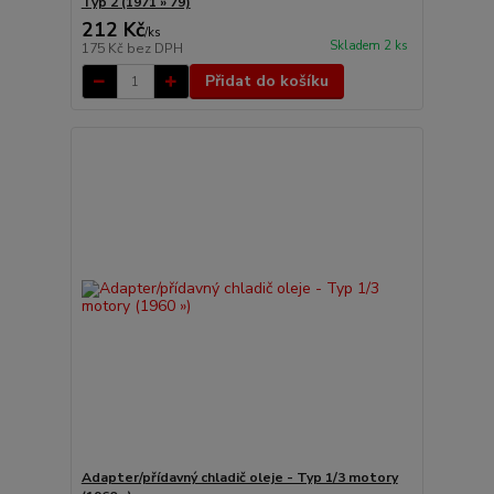
Typ 2 (1971 » 79)
212 Kč
/
ks
Skladem 2 ks
175 Kč
bez DPH
Přidat do košíku
Adapter/přídavný chladič oleje - Typ 1/3 motory