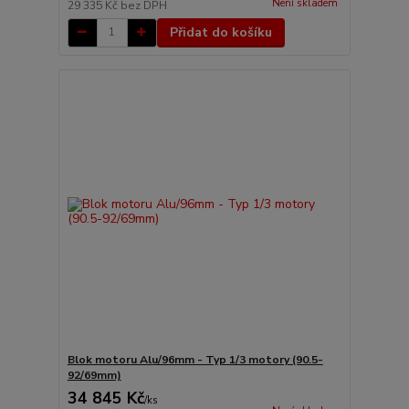
Není skladem
29 335 Kč
bez DPH
Přidat do košíku
Blok motoru Alu/96mm - Typ 1/3 motory (90.5-
92/69mm)
34 845 Kč
/
ks