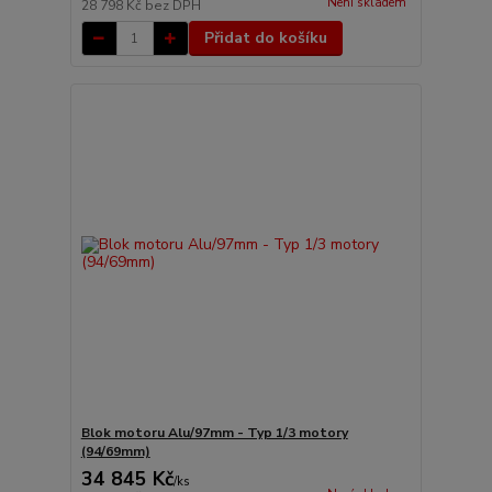
Není skladem
28 798 Kč
bez DPH
Přidat do košíku
Blok motoru Alu/97mm - Typ 1/3 motory
(94/69mm)
34 845 Kč
/
ks