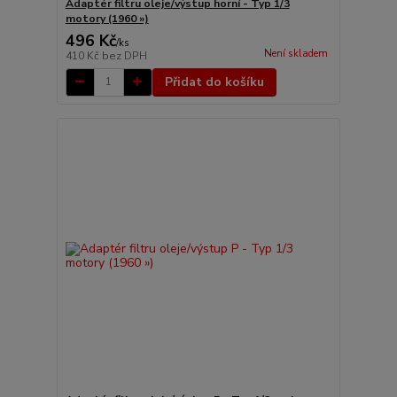
Adaptér filtru oleje/výstup horní - Typ 1/3
motory (1960 »)
496 Kč
/
ks
Není skladem
410 Kč
bez DPH
Přidat do košíku