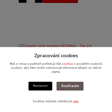
Zpracování cookies
Náš e-shop a partneři potřebují Váš
souhlas
s použitím souborů
cookies, aby Vám mohli zobrazovat informace týkající se Vašich
zájmů.
Souhlasím
Nastavení
Čerpadlo oleje komplet HD/30mm - Typ 1/3
motory (1967 » 71)
2 732 Kč
/
ks
Souhlas můžete odmítnout
zde
.
Není skladem
2 258 Kč
bez DPH
Přidat do košíku