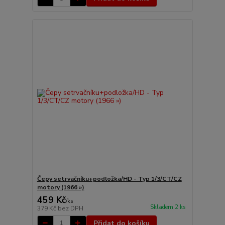
Čepy setrvačníku+podložka/HD - Typ 1/3/CT/CZ
motory (1966 »)
459 Kč
/
ks
Skladem 2 ks
379 Kč
bez DPH
Přidat do košíku