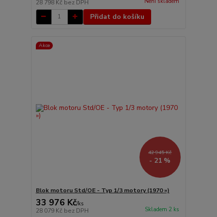
Není skladem
28 798 Kč
bez DPH
Přidat do košíku
Akce
42 945 Kč
- 21 %
Blok motoru Std/OE - Typ 1/3 motory (1970 »)
33 976 Kč
/
ks
Skladem 2 ks
28 079 Kč
bez DPH