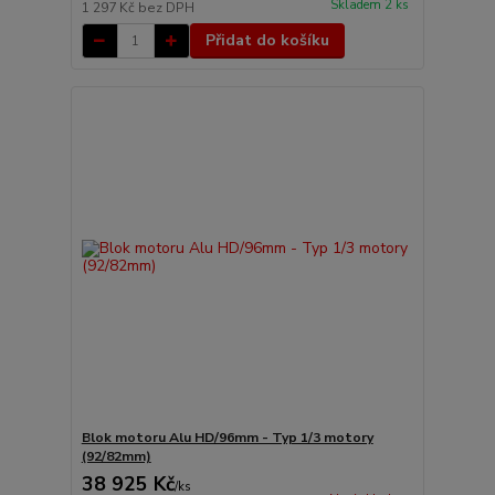
Skladem 2 ks
1 297 Kč
bez DPH
Přidat do košíku
Blok motoru Alu HD/96mm - Typ 1/3 motory
(92/82mm)
38 925 Kč
/
ks