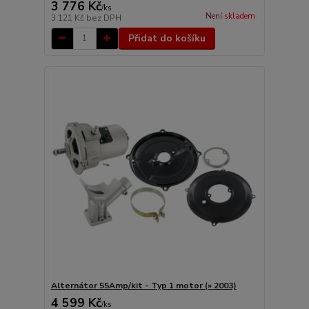
3 776 Kč
/
ks
Není skladem
3 121 Kč
bez DPH
Přidat do košíku
Alternátor 55Amp/kit - Typ 1 motor (» 2003)
4 599 Kč
/
ks