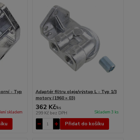
horní - Typ
Adaptér filtru oleje/výstup L - Typ 1/3
motory (1960 » 03)
362 Kč
/
ks
ení skladem
Skladem 3 ks
299 Kč
bez DPH
šíku
Přidat do košíku