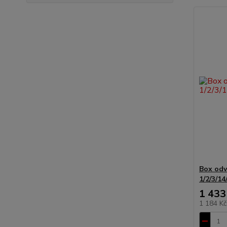
Box odv
1/2/3/14
1 433
1 184 K