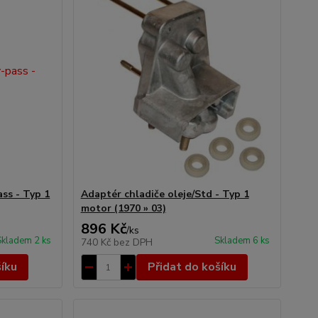
ass - Typ 1
Adaptér chladiče oleje/Std - Typ 1
motor (1970 » 03)
896 Kč
/
ks
Skladem 2 ks
Skladem 6 ks
740 Kč
bez DPH
šíku
Přidat do košíku