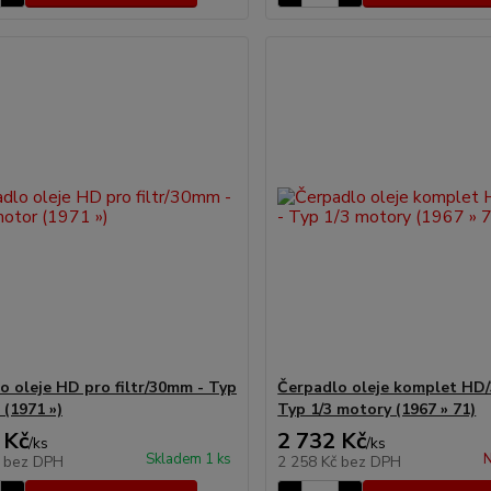
o oleje HD pro filtr/30mm - Typ
Čerpadlo oleje komplet HD
 (1971 »)
Typ 1/3 motory (1967 » 71)
 Kč
2 732 Kč
/
ks
/
ks
Skladem 1 ks
N
č
bez DPH
2 258 Kč
bez DPH