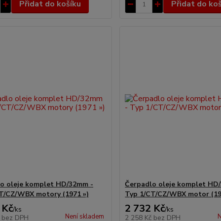
Přidat do košíku
Přidat do ko
o oleje komplet HD/32mm -
Čerpadlo oleje komplet HD
T/CZ/WBX motory (1971 »)
Typ 1/CT/CZ/WBX motor (19
 Kč
2 732 Kč
/
ks
/
ks
Není skladem
N
č
bez DPH
2 258 Kč
bez DPH