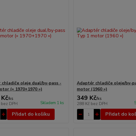
 chladiče oleje dual/by-pass -
Adaptér chladiče oleje/by-p
otor (» 1970+1970 »)
motor (1960 »)
 Kč
349 Kč
/
ks
/
ks
Skladem 1 ks
č
bez DPH
288 Kč
bez DPH
Přidat do košíku
Přidat do ko