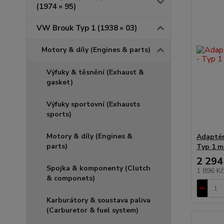
(1974 » 95)
VW Brouk Typ 1 (1938 » 03)
Motory & díly (Engines & parts)
Výfuky & těsnění (Exhaust &
gasket)
Výfuky sportovní (Exhausts
sports)
Motory & díly (Engines &
Adaptér
parts)
Typ 1 m
2 294
Spojka & komponenty (Clutch
1 896 K
& componets)
Karburátory & soustava paliva
(Carburetor & fuel system)