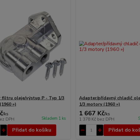
filtru oleje/výstup P - Typ 1/3
Adapter/přídavný chladič ole
(1960 »)
1/3 motory (1960 »)
č
1 667 Kč
/
ks
/
ks
Skladem 1 ks
ez DPH
1 378 Kč
bez DPH
Přidat do košíku
Přidat do ko