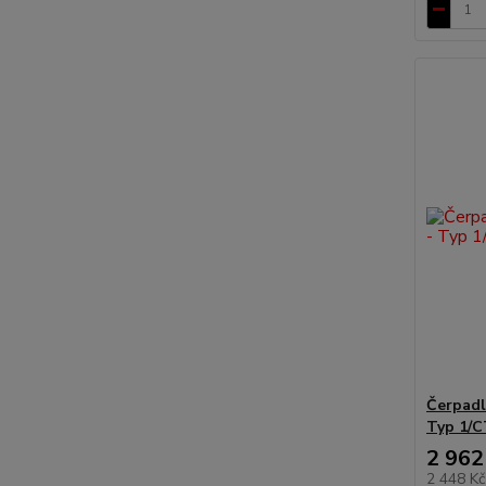
Čerpadl
Typ 1/C
2 962
2 448 K