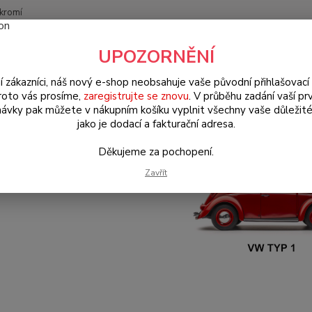
kromí
Nevíte
UPOZORNĚNÍ
Hledat
+420
(Po-Pá
í zákazníci, náš nový e-shop neobsahuje vaše původní přihlašovací 
roto vás prosíme,
zaregistrujte se znovu
. V průběhu zadání vaší prv
ávky pak můžete v nákupním košíku vyplnit všechny vaše důležité
W Brouk Typ 1 (1938 » 03)
Motory & díly (Engines & parts)
Olejové
jako je dodací a fakturační adresa.
Děkujeme za pochopení.
Zavřít