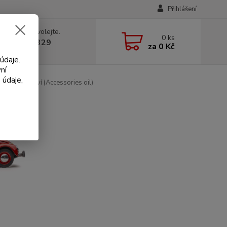
Přihlášení
 si rady? Zavolejte.
0
ks
 602 330 329
za
0 Kč
, 9-18 hod.)
údaje.
ní
 údaje,
 hospodářství (Accessories oil)