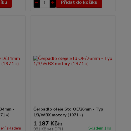
šíku
Přidat do košíku
/34mm -
Čerpadlo oleje Std OE/26mm - Typ
71 »)
1/3/WBX motory (1971 »)
1 187 Kč
/
ks
ení skladem
Skladem 1 ks
981 Kč
bez DPH