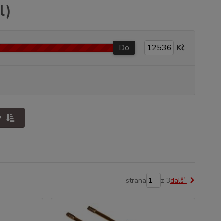
l)
Do
Kč
y
strana
z 3
další