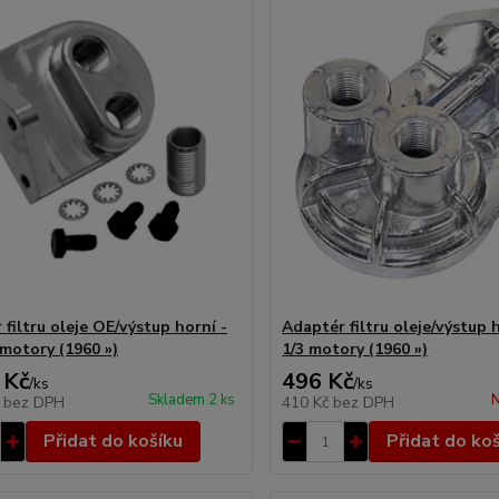
filtru oleje OE/výstup horní -
Adaptér filtru oleje/výstup 
 motory (1960 »)
1/3 motory (1960 »)
 Kč
496 Kč
/
ks
/
ks
Skladem 2 ks
N
č
bez DPH
410 Kč
bez DPH
Přidat do košíku
Přidat do ko