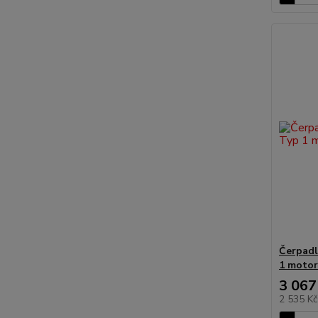
Čerpadl
1 motor
3 067
2 535 K