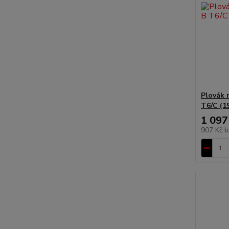
Plovák 
T6/C (19
1 097
907 Kč
b