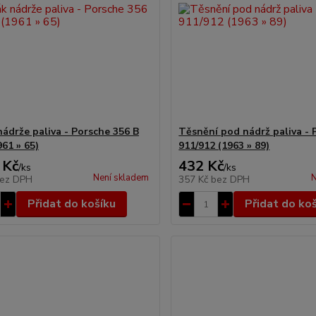
nádrže paliva - Porsche 356 B
Těsnění pod nádrž paliva - 
61 » 65)
911/912 (1963 » 89)
 Kč
432 Kč
/
ks
/
ks
Není skladem
N
ez DPH
357 Kč
bez DPH
Přidat do košíku
Přidat do ko