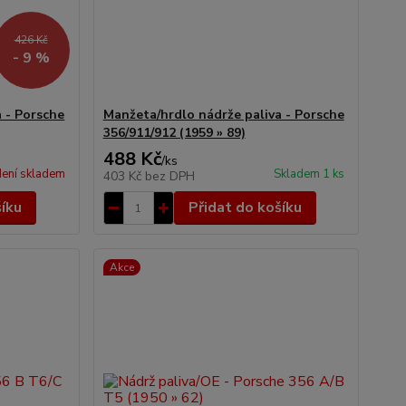
426 Kč
- 9 %
 - Porsche
Manžeta/hrdlo nádrže paliva - Porsche
356/911/912 (1959 » 89)
488 Kč
/
ks
ení skladem
Skladem 1 ks
403 Kč
bez DPH
šíku
Přidat do košíku
Akce