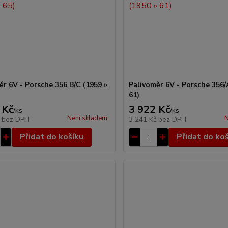
ěr 6V - Porsche 356 B/C (1959 »
Palivoměr 6V - Porsche 356/
61)
 Kč
3 922 Kč
/
ks
/
ks
Není skladem
N
č
bez DPH
3 241 Kč
bez DPH
Přidat do košíku
Přidat do ko