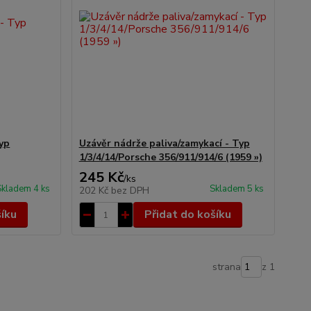
Typ
Uzávěr nádrže paliva/zamykací - Typ
1/3/4/14/Porsche 356/911/914/6 (1959 »)
245 Kč
/
ks
Skladem 4 ks
Skladem 5 ks
202 Kč
bez DPH
šíku
Přidat do košíku
strana
z 1