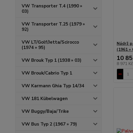
VW Transporter T.4 (1990 »
03)
VW Transporter T.25 (1979 »
92)
VW LT/Golf/Jetta/Scirocco
Nádrž p
(1974 » 95)
(1961 » 
10 85
VW Brouk Typ 1 (1938 » 03)
8 971 K
VW Brouk/Cabrio Typ 1
VW Karmann Ghia Typ 14/34
VW 181 Kübelwagen
VW Buggy/Baja/Trike
VW Bus Typ 2 (1967 » 79)