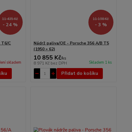
11 435 Kč
11 198 Kč
- 24 %
- 3 %
B T6/C
Nádrž paliva/OE - Porsche 356 A/B T5
(1950 » 62)
10 855 Kč
/
ks
ení skladem
Skladem 1 ks
8 971 Kč
bez DPH
šíku
Přidat do košíku