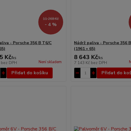
11 268 Kč
- 4 %
aliva - Porsche 356 B T6/C
Nádrž paliva - Porsche 356 
65)
(1961 » 65)
5 Kč
8 643 Kč
/
ks
/
ks
Není skladem
N
č
bez DPH
7 143 Kč
bez DPH
Přidat do košíku
Přidat do ko