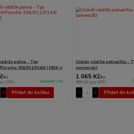
nádrže paliva - Typ
Uzávěr nádrže paliva/Alu - 
/Porsche 356/911/914/6 (1959 »)
(univerzál)
č
1 065 Kč
/
ks
/
ks
Skladem 2 ks
ez DPH
880 Kč
bez DPH
Přidat do košíku
Přidat do ko