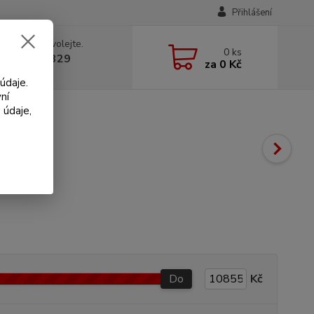
Přihlášení
 si rady? Zavolejte.
0
ks
 602 330 329
za
0 Kč
, 9-18 hod.)
údaje.
ní
 údaje,
Do
Kč