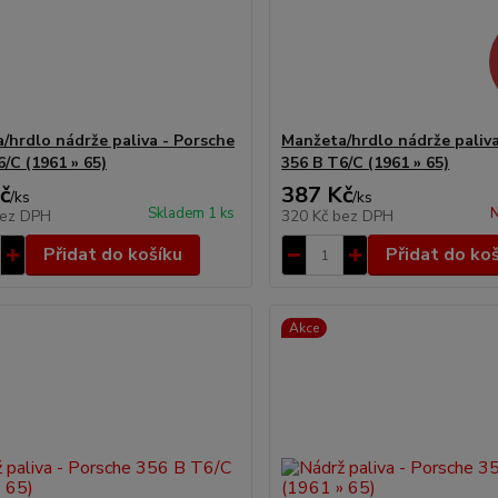
/hrdlo nádrže paliva - Porsche
Manžeta/hrdlo nádrže paliva
/C (1961 » 65)
356 B T6/C (1961 » 65)
č
387 Kč
/
ks
/
ks
Skladem 1 ks
N
ez DPH
320 Kč
bez DPH
Přidat do košíku
Přidat do ko
Akce