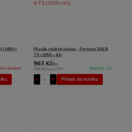
A (1950 »
Plovák nádrže paliva - Porsche 356 B
T5 (1959 » 61)
963 Kč
/
ks
ení skladem
Skladem 2 ks
796 Kč
bez DPH
šíku
Přidat do košíku