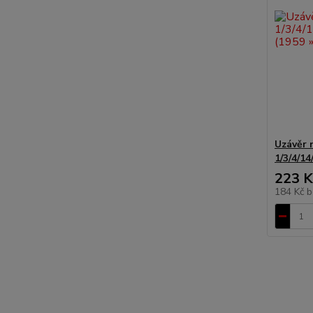
Uzávěr 
1/3/4/14
223 K
184 Kč
b