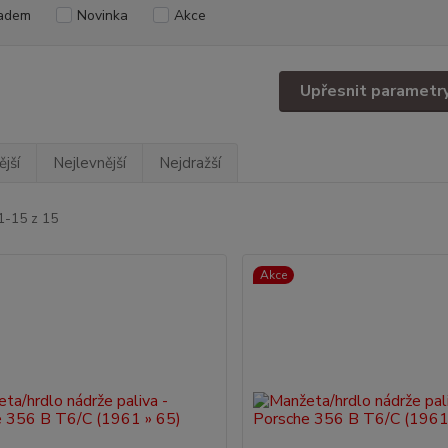
adem
Novinka
Akce
Upřesnit parametr
jší
Nejlevnější
Nejdražší
1-15 z 15
Akce