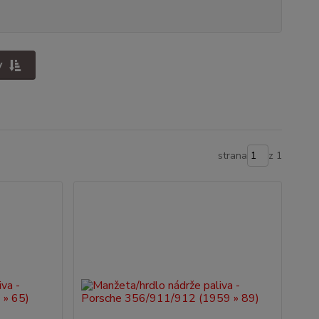
y
strana
z 1