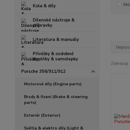
Skl
Kola & díly
Dílenské nástroje &
přípravky
Literatura & manuály
Nejnově
Přívěšky & ozdobné
doplňky & samolepky
Zobrazuji 
Porsche 356/911/912
Motorové díly (Engine parts)
Brzdy & řízení (Brake & steering
parts)
Exteriér (Exterior)
Světla & elektro díly (Light &