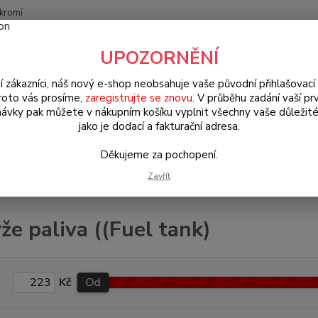
kromí
Nevíte
UPOZORNĚNÍ
Hledat
+420
(Po-Pá
í zákazníci, náš nový e-shop neobsahuje vaše původní přihlašovací 
roto vás prosíme,
zaregistrujte se znovu
. V průběhu zadání vaší prv
ávky pak můžete v nákupním košíku vyplnit všechny vaše důležité
orsche 356/911/912
Nádrže paliva ((Fuel tank)
jako je dodací a fakturační adresa.
Děkujeme za pochopení.
Zavřít
že paliva ((Fuel tank)
Kč
Od