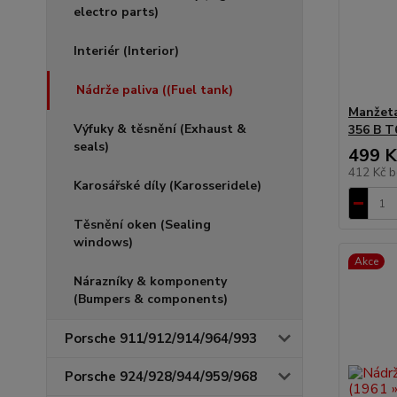
electro parts)
Interiér (Interior)
Nádrže paliva ((Fuel tank)
Manžeta
Výfuky & těsnění (Exhaust &
356 B T6
seals)
499 K
412 Kč
b
Karosářské díly (Karosseridele)
Těsnění oken (Sealing
windows)
Akce
Nárazníky & komponenty
(Bumpers & components)
Porsche 911/912/914/964/993
Porsche 924/928/944/959/968