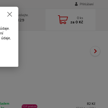
Přihlášení
 si rady? Zavolejte.
0
ks
 602 330 329
za
0 Kč
, 9-18 hod.)
údaje.
ní
 údaje,
82 Kč
ladem
TOP produkt