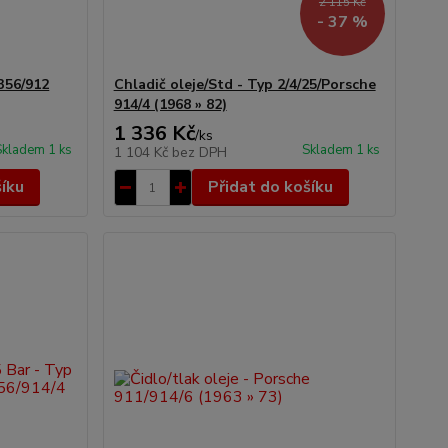
2 115 Kč
- 37 %
 356/912
Chladič oleje/Std - Typ 2/4/25/Porsche
914/4 (1968 » 82)
1 336 Kč
/
ks
Skladem 1 ks
Skladem 1 ks
1 104 Kč
bez DPH
šíku
Přidat do košíku