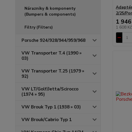
Adaptér
Nárazníky & komponenty
2/25/Po
(Bumpers & components)
1 946
Filtry (Filters)
1 608 K
Porsche 924/928/944/959/968
VW Transporter T.4 (1990 »
03)
VW Transporter T.25 (1979 »
92)
VW LT/Golf/Jetta/Scirocco
(1974 » 95)
VW Brouk Typ 1 (1938 » 03)
VW Brouk/Cabrio Typ 1