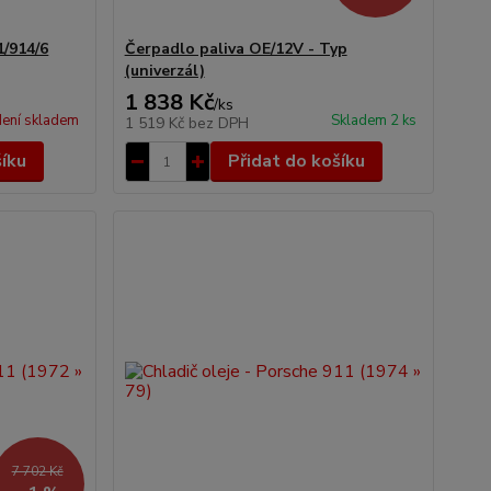
1/914/6
Čerpadlo paliva OE/12V - Typ
(univerzál)
1 838 Kč
/
ks
ení skladem
Skladem 2 ks
1 519 Kč
bez DPH
šíku
Přidat do košíku
7 702 Kč