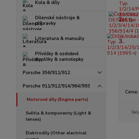
Kola & díly
Dílenské nástroje &
2.
přípravky
Literatura & manuály
3.
Přívěšky & ozdobné
doplňky & samolepky
Porsche 356/911/912
Porsche 911/912/914/964/993
Cena:
Motorové díly (Engine parts)
Skl
Světla & komponenty (Light &
lenses)
Elektrodíly (Other electrical