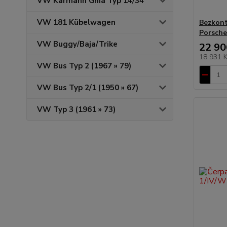
VW Karmann Ghia Typ 14/34
VW 181 Kübelwagen
Bezkont
Porsche
VW Buggy/Baja/Trike
22 90
18 931 
VW Bus Typ 2 (1967 » 79)
VW Bus Typ 2/1 (1950 » 67)
VW Typ 3 (1961 » 73)