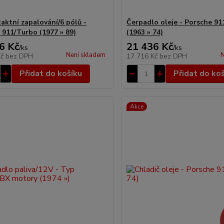
aktní zapalování/6 pólů -
Čerpadlo oleje - Porsche 91
 911/Turbo (1977 » 89)
(1963 » 74)
6 Kč
21 436 Kč
/
ks
/
ks
Není skladem
N
Kč
bez DPH
17 716 Kč
bez DPH
Přidat do košíku
Přidat do ko
Akce