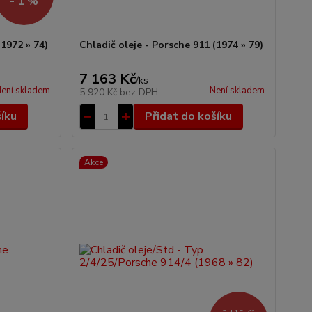
- 1 %
(1972 » 74)
Chladič oleje - Porsche 911 (1974 » 79)
7 163 Kč
/
ks
ení skladem
Není skladem
5 920 Kč
bez DPH
šíku
Přidat do košíku
Akce