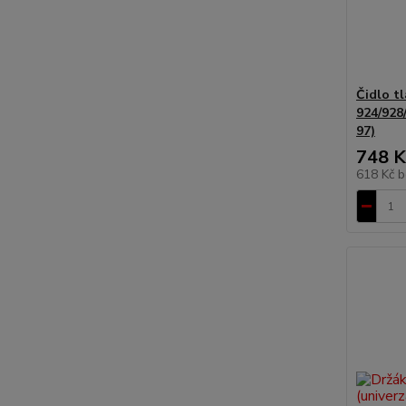
Čidlo tl
924/928
97)
748 K
618 Kč
b