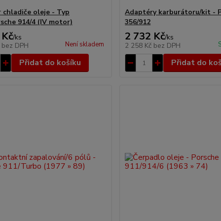
 chladiče oleje - Typ
Adaptéry karburátoru/kit - 
rsche 914/4 (IV motor)
356/912
 Kč
2 732 Kč
/
ks
/
ks
Není skladem
č
bez DPH
2 258 Kč
bez DPH
Přidat do košíku
Přidat do ko