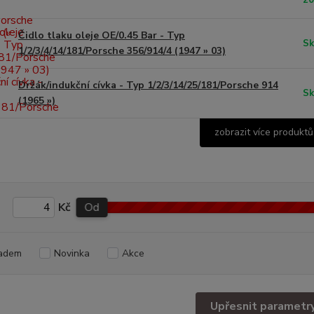
20
Čidlo tlaku oleje OE/0.45 Bar - Typ
Sk
1/2/3/4/14/181/Porsche 356/914/4 (1947 » 03)
Držák/indukční cívka - Typ 1/2/3/14/25/181/Porsche 914
Sk
(1965 »)
zobrazit více produktů
Kč
Od
adem
Novinka
Akce
Upřesnit parametr