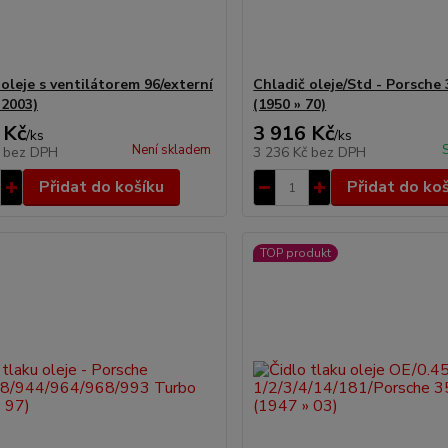
oleje s ventilátorem 96/externí
Chladič oleje/Std - Porsche
 2003)
(1950 » 70)
 Kč
3 916 Kč
/
ks
/
ks
Není skladem
č
bez DPH
3 236 Kč
bez DPH
Přidat do košíku
Přidat do ko
TOP produkt