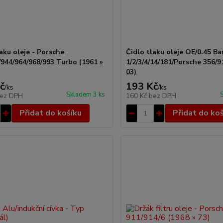
aku oleje - Porsche
Čidlo tlaku oleje OE/0.45 Ba
/944/964/968/993 Turbo (1961 »
1/2/3/4/14/181/Porsche 356/9
03)
č
193 Kč
/
ks
/
ks
Skladem 3 ks
ez DPH
160 Kč
bez DPH
Přidat do košíku
Přidat do ko