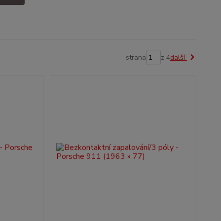
strana
z 4
další