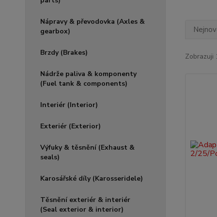
parts)
Nápravy & převodovka (Axles &
Nejnově
gearbox)
Brzdy (Brakes)
Zobrazuji 
Nádrže paliva & komponenty
(Fuel tank & components)
Interiér (Interior)
Exteriér (Exterior)
Výfuky & těsnění (Exhaust &
seals)
Karosářské díly (Karosseridele)
Těsnění exteriér & interiér
(Seal exterior & interior)