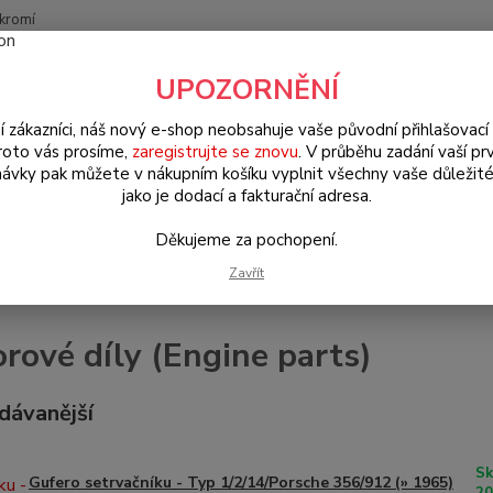
kromí
Nevíte
UPOZORNĚNÍ
Hledat
+420
(Po-Pá
í zákazníci, náš nový e-shop neobsahuje vaše původní přihlašovací 
roto vás prosíme,
zaregistrujte se znovu
. V průběhu zadání vaší prv
ávky pak můžete v nákupním košíku vyplnit všechny vaše důležité
orsche 911/912/914/964/993
Motorové díly (Engine parts)
jako je dodací a fakturační adresa.
Děkujeme za pochopení.
Zavřít
rové díly (Engine parts)
dávanější
Sk
Gufero setrvačníku - Typ 1/2/14/Porsche 356/912 (» 1965)