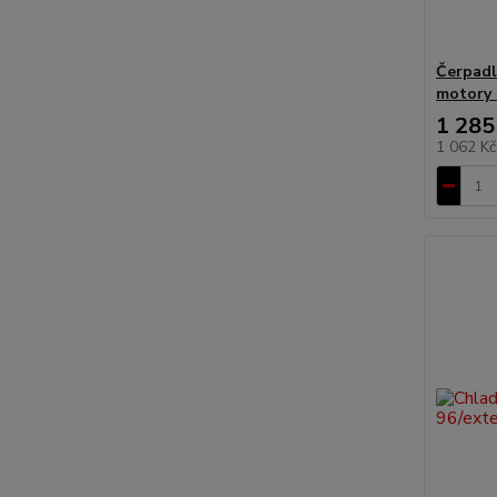
Čerpadl
motory 
1 285
1 062 K