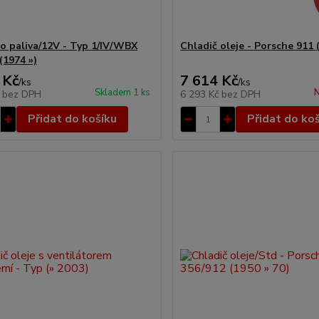
o paliva/12V - Typ 1/IV/WBX
Chladič oleje - Porsche 911 
(1974 »)
 Kč
7 614 Kč
/
ks
/
ks
Skladem 1 ks
N
č
bez DPH
6 293 Kč
bez DPH
Přidat do košíku
Přidat do ko