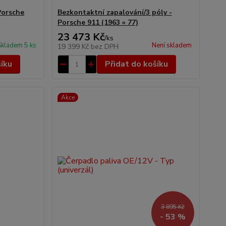
Porsche
Bezkontaktní zapalování/3 póly -
Porsche 911 (1963 » 77)
23 473 Kč
/
ks
Skladem 5 ks
Není skladem
19 399 Kč
bez DPH
šíku
Přidat do košíku
Akce
3 895 Kč
- 53 %