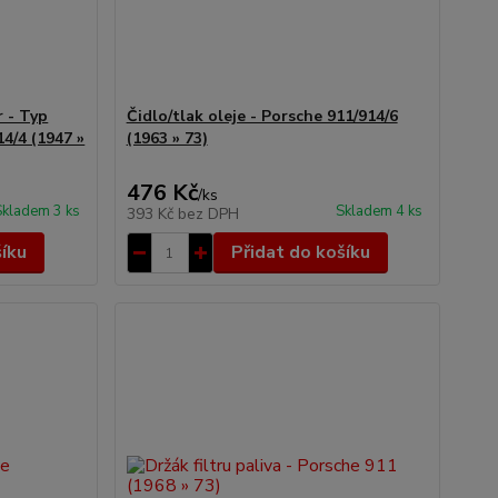
r - Typ
Čidlo/tlak oleje - Porsche 911/914/6
14/4 (1947 »
(1963 » 73)
476 Kč
/
ks
Skladem 3 ks
Skladem 4 ks
393 Kč
bez DPH
šíku
Přidat do košíku