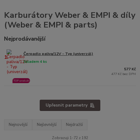
Karburátory Weber & EMPI & díly
(Weber & EMPI & parts)
Nejprodávanější
Čerpadlo paliva/12V - Typ (univerzál)
1.
Skladem 4 ks
577 Kč
477 Kč bez DPH
TOP produkt
Upřesnit parametry
Nejnovější
Nejlevnější
Nejdražší
Zobrazuji 1-72 z 192