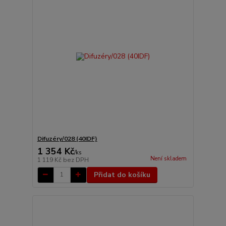
Difuzéry/028 (40IDF)
1 354 Kč
/
ks
Není skladem
1 119 Kč
bez DPH
Přidat do košíku