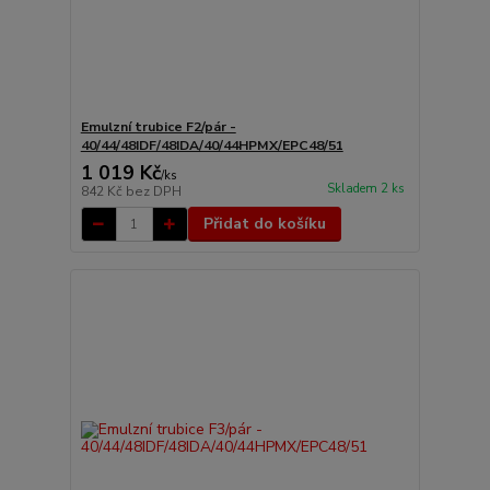
Emulzní trubice F2/pár -
40/44/48IDF/48IDA/40/44HPMX/EPC48/51
1 019 Kč
/
ks
Skladem 2 ks
842 Kč
bez DPH
Přidat do košíku