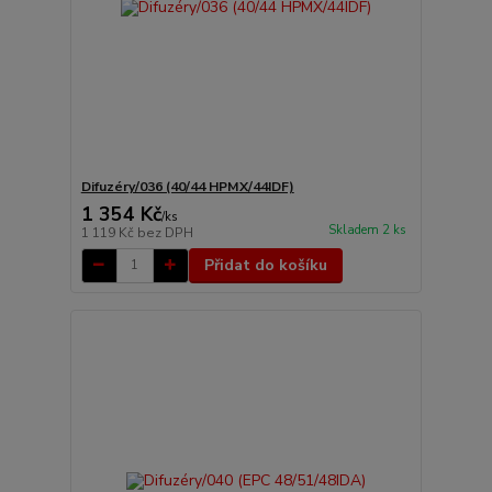
Difuzéry/036 (40/44 HPMX/44IDF)
1 354 Kč
/
ks
Skladem 2 ks
1 119 Kč
bez DPH
Přidat do košíku