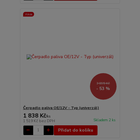
Akce
3 895 Kč
- 53 %
Čerpadlo paliva OE/12V - Typ (univerzál)
1 838 Kč
/
ks
Skladem 2 ks
1 519 Kč
bez DPH
Přidat do košíku