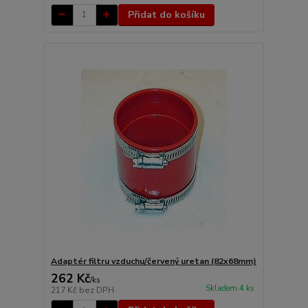
Přidat do košíku
Adaptér filtru vzduchu/červený uretan (82x68mm)
262 Kč
/
ks
Skladem 4 ks
217 Kč
bez DPH