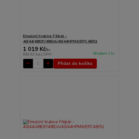
Emulzní trubice F3/pár -
40/44/48IDF/48IDA/40/44HPMX/EPC48/51
1 019 Kč
/
ks
Skladem 2 ks
842 Kč
bez DPH
Přidat do košíku