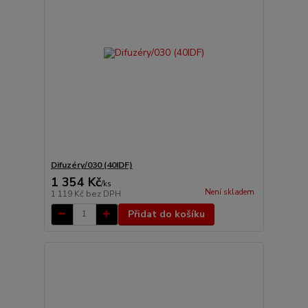
Difuzéry/030 (40IDF)
1 354 Kč
/
ks
Není skladem
1 119 Kč
bez DPH
Přidat do košíku