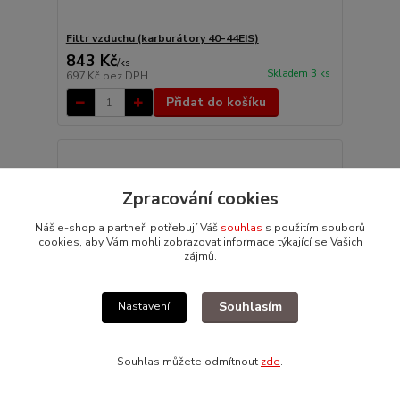
Filtr vzduchu (karburátory 40-44EIS)
843 Kč
/
ks
Skladem 3 ks
697 Kč
bez DPH
Přidat do košíku
Zpracování cookies
Náš e-shop a partneři potřebují Váš
souhlas
s použitím souborů
cookies, aby Vám mohli zobrazovat informace týkající se Vašich
zájmů.
Souhlasím
Nastavení
Souhlas můžete odmítnout
zde
.