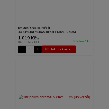
Emulzní trubice F8/pár -
40/44/48IDF/48IDA/40/44HPMX/EPC48/51
1 019 Kč
/
ks
Skladem 4 ks
842 Kč
bez DPH
Přidat do košíku