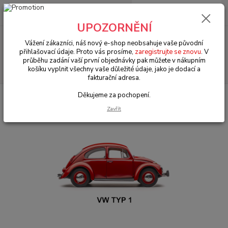
0
ks
+420 602 330 329
za
0 Kč
(Po-Pá, 9-18 hod.)
UPOZORNĚNÍ
Menu
Vážení zákazníci, náš nový e-shop neobsahuje vaše původní
přihlašovací údaje. Proto vás prosíme,
zaregistrujte se znovu
. V
průběhu zadání vaší první objednávky pak můžete v nákupním
Hledat
košíku vyplnit všechny vaše důležité údaje, jako je dodací a
fakturační adresa.
Děkujeme za pochopení.
Úvod
VW Brouk Typ 1 (1938 » 03)
Motory & díly (Engines & parts)
Karburátory Weber & EMPI & díly (Weber & EMPI & parts)
Zavřít