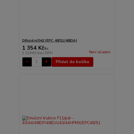
Difuzéry/042 (EPC 48/51/48IDA)
1 354 Kč
/
ks
Není skladem
1 119 Kč
bez DPH
Přidat do košíku