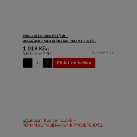
Emulzní trubice F11/pár -
40/44/48IDF/48IDA/40/44HPMX/EPC48/51
1 019 Kč
/
ks
Skladem 5 ks
842 Kč
bez DPH
Přidat do košíku