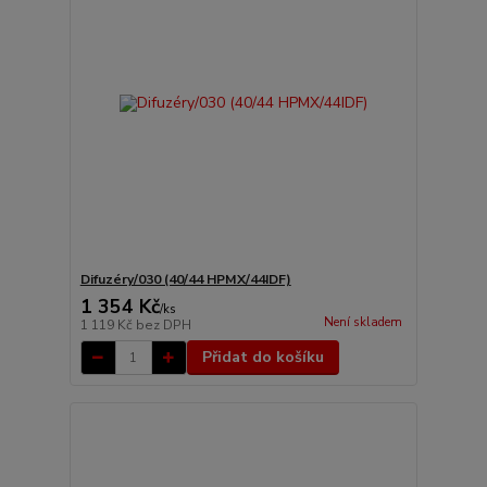
Difuzéry/030 (40/44 HPMX/44IDF)
1 354 Kč
/
ks
Není skladem
1 119 Kč
bez DPH
Přidat do košíku