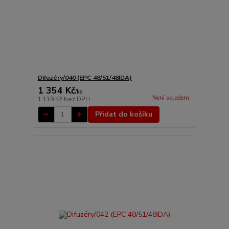
Difuzéry/040 (EPC 48/51/48IDA)
1 354 Kč
/
ks
Není skladem
1 119 Kč
bez DPH
Přidat do košíku