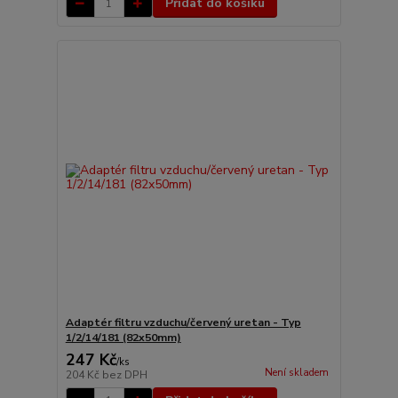
Přidat do košíku
Adaptér filtru vzduchu/červený uretan - Typ
1/2/14/181 (82x50mm)
247 Kč
/
ks
Není skladem
204 Kč
bez DPH