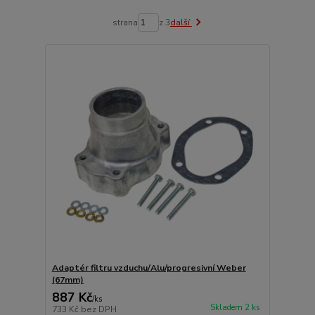
strana
z 3
další
Adaptér filtru vzduchu/Alu/progresivní Weber
(67mm)
887 Kč
/
ks
Skladem 2 ks
733 Kč
bez DPH