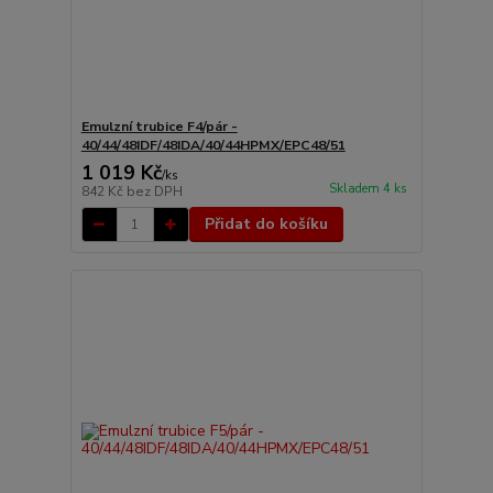
Emulzní trubice F4/pár -
40/44/48IDF/48IDA/40/44HPMX/EPC48/51
1 019 Kč
/
ks
Skladem 4 ks
842 Kč
bez DPH
Přidat do košíku