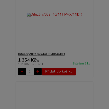
Difuzéry/032 (40/44 HPMX/44IDF)
1 354 Kč
/
ks
Skladem 2 ks
1 119 Kč
bez DPH
Přidat do košíku