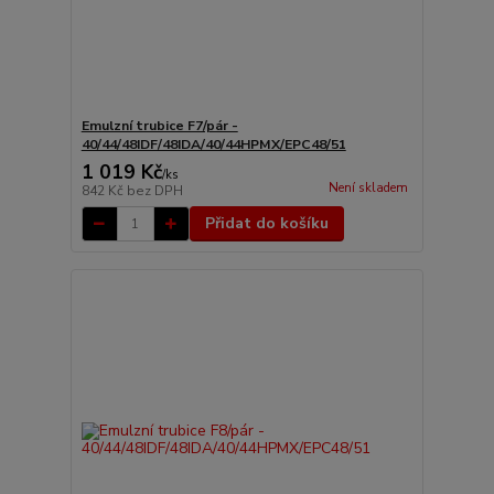
Emulzní trubice F7/pár -
40/44/48IDF/48IDA/40/44HPMX/EPC48/51
1 019 Kč
/
ks
Není skladem
842 Kč
bez DPH
Přidat do košíku