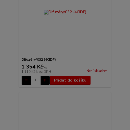
Difuzéry/032 (40IDF)
1 354 Kč
/
ks
Není skladem
1 119 Kč
bez DPH
Přidat do košíku