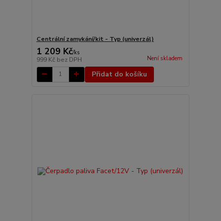
Centrální zamykání/kit - Typ (univerzál)
1 209 Kč
/
ks
Není skladem
999 Kč
bez DPH
Přidat do košíku