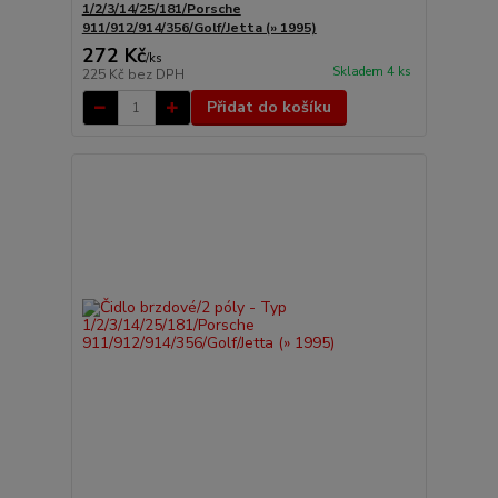
1/2/3/14/25/181/Porsche
911/912/914/356/Golf/Jetta (» 1995)
272 Kč
/
ks
Skladem 4 ks
225 Kč
bez DPH
Přidat do košíku