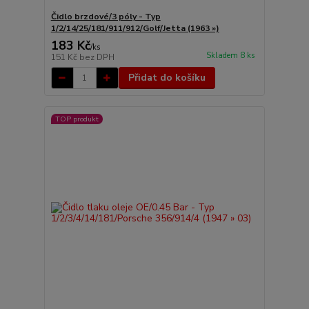
Čidlo brzdové/3 póly - Typ
1/2/14/25/181/911/912/Golf/Jetta (1963 »)
183 Kč
/
ks
Skladem 8 ks
151 Kč
bez DPH
Přidat do košíku
TOP produkt