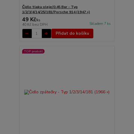
Čidlo tlaku oleje/0.45 Bar - Typ
1/2/3/4/14/25/181/Porsche 914 (1947 »)
49 Kč
/
ks
Skladem 7 ks
40 Kč
bez DPH
Přidat do košíku
TOP produkt