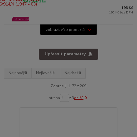
Skladem 3 ks
193 Kč
160 Kč bez DPH
TOP produkt
zobrazit více produktů
Upřesnit parametry
Nejnovější
Nejlevnější
Nejdražší
Zobrazuji 1-72 z 209
strana
z 3
další