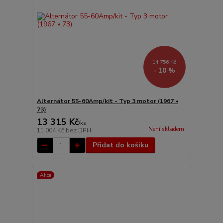
14 756 Kč
- 10 %
Alternátor 55-60Amp/kit - Typ 3 motor (1967 »
73)
13 315 Kč
/
ks
Není skladem
11 004 Kč
bez DPH
Přidat do košíku
Akce