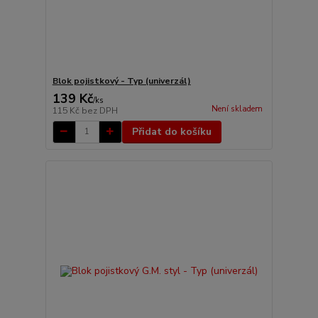
Blok pojistkový - Typ (univerzál)
139 Kč
/
ks
Není skladem
115 Kč
bez DPH
Přidat do košíku