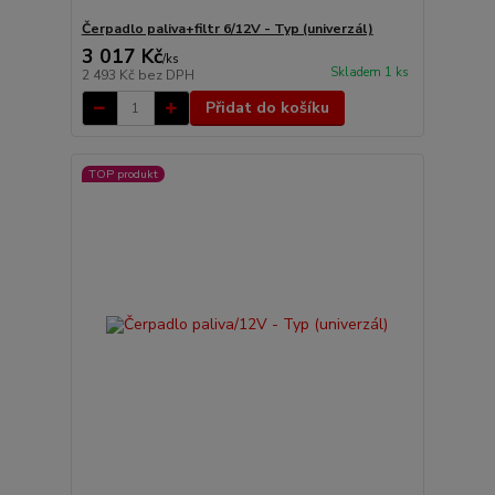
Čerpadlo paliva+filtr 6/12V - Typ (univerzál)
3 017 Kč
/
ks
Skladem 1 ks
2 493 Kč
bez DPH
Přidat do košíku
TOP produkt