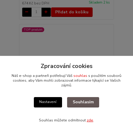
Skladem 2 ks
674 Kč
bez DPH
Přidat do košíku
TOP produkt
Zpracování cookies
Náš e-shop a partneři potřebují Váš
souhlas
s použitím souborů
cookies, aby Vám mohli zobrazovat informace týkající se Vašich
zájmů.
Souhlasím
Nastavení
Cívka startéru/12V - Typ 1/2/3/14/181 (1966 » 03)
Souhlas můžete odmítnout
zde
.
1 463 Kč
/
ks
Skladem 2 ks
1 209 Kč
bez DPH