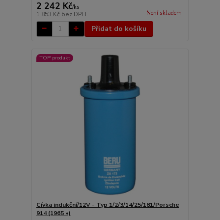
2 242 Kč
/
ks
Není skladem
1 853 Kč
bez DPH
Přidat do košíku
TOP produkt
Cívka indukční/12V - Typ 1/2/3/14/25/181/Porsche
914 (1965 »)