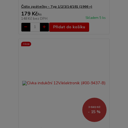
Čidlo zpátečky - Typ 1/2/3/14/181 (1966 »)
179 Kč
/
ks
Skladem 5 ks
148 Kč
bez DPH
Přidat do košíku
Akce
3 641 Kč
- 15 %