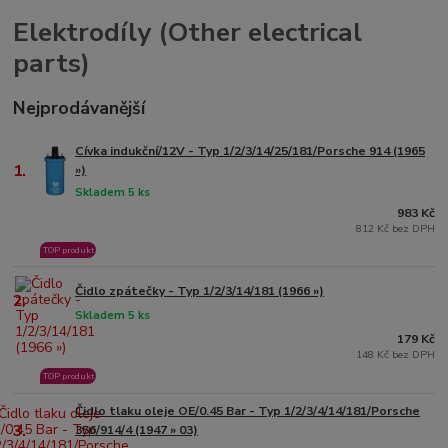
Elektrodíly (Other electrical
parts)
Nejprodávanější
Cívka indukční/12V - Typ 1/2/3/14/25/181/Porsche 914 (1965
1.
»)
Skladem 5 ks
983 Kč
812 Kč bez DPH
TOP produkt
Čidlo zpátečky - Typ 1/2/3/14/181 (1966 »)
2.
Skladem 5 ks
179 Kč
148 Kč bez DPH
TOP produkt
Čidlo tlaku oleje OE/0.45 Bar - Typ 1/2/3/4/14/181/Porsche
3.
356/914/4 (1947 » 03)