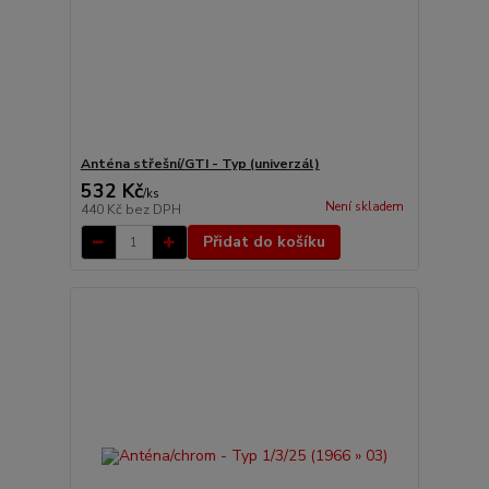
Anténa střešní/GTI - Typ (univerzál)
532 Kč
/
ks
Není skladem
440 Kč
bez DPH
Přidat do košíku