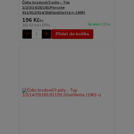
Čidlo brzdové/2 póly - Typ
1/2/3/14/25/181/Porsche
911/912/914/356/Golf/Jetta (» 1995)
196 Kč
/
ks
Skladem 10 ks
162 Kč
bez DPH
Přidat do košíku