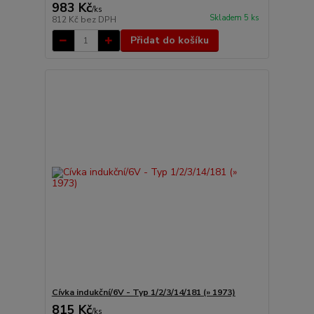
983 Kč
/
ks
Skladem 5 ks
812 Kč
bez DPH
Přidat do košíku
Cívka indukční/6V - Typ 1/2/3/14/181 (» 1973)
815 Kč
/
ks