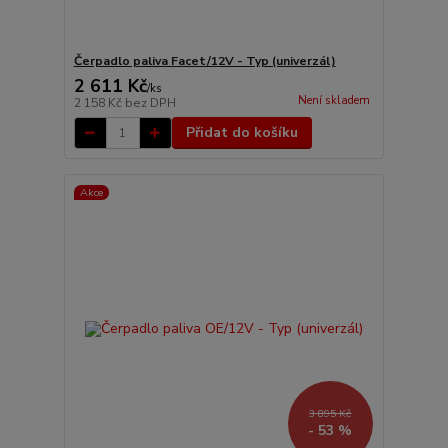
Čerpadlo paliva Facet/12V - Typ (univerzál)
2 611 Kč
/
ks
Není skladem
2 158 Kč
bez DPH
Přidat do košíku
Akce
3 895 Kč
- 53 %