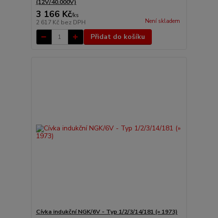
(12V/40.000V)
3 166 Kč
/
ks
Není skladem
2 617 Kč
bez DPH
Přidat do košíku
Cívka indukční NGK/6V - Typ 1/2/3/14/181 (» 1973)