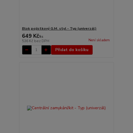
Blok pojistkový G.M. styl - Typ (univerzál)
649 Kč
/
ks
Není skladem
536 Kč
bez DPH
Přidat do košíku