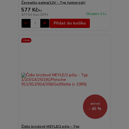
Čerpadlo paliva/12V - Typ (univerzál)
577 Kč
/
ks
Skladem 4 ks
477 Kč
bez DPH
Přidat do košíku
Akce
499 Kč
- 45 %
Čidlo brzdové MEYLE/2 póly - Typ