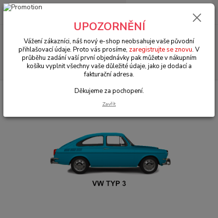
0
ks
+420 602 330 329
za
0 Kč
(Po-Pá, 9-18 hod.)
UPOZORNĚNÍ
Menu
Vážení zákazníci, náš nový e-shop neobsahuje vaše původní
přihlašovací údaje. Proto vás prosíme,
zaregistrujte se znovu
. V
průběhu zadání vaší první objednávky pak můžete v nákupním
Hledat
košíku vyplnit všechny vaše důležité údaje, jako je dodací a
fakturační adresa.
Děkujeme za pochopení.
Úvod
VW Typ 3 (1961 » 73)
Elektrodíly (Other electrical parts)
Zavřít