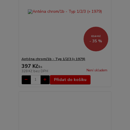
614 Kč
- 35 %
Anténa chrom/1b - Typ 1/2/3 (» 1979)
397 Kč
/
ks
Není skladem
328 Kč
bez DPH
Přidat do košíku