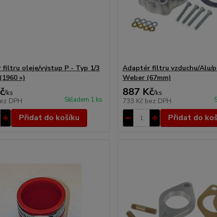
filtru oleje/výstup P - Typ 1/3
Adaptér filtru vzduchu/Alu/p
(1960 »)
Weber (67mm)
č
887 Kč
/
ks
/
ks
Skladem 1 ks
ez DPH
733 Kč
bez DPH
Přidat do košíku
Přidat do ko