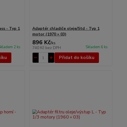
ass - Typ 1
Adaptér chladiče oleje/Std - Typ 1
motor (1970 » 03)
896 Kč
/
ks
Skladem 2 ks
Skladem 6 ks
740 Kč
bez DPH
šíku
Přidat do košíku