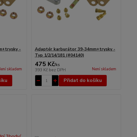
m+trysky -
Adaptér karburátor 39-34mm+trysky -
Typ 1/2/14/181 (#04140)
475 Kč
/
ks
ení skladem
Není skladem
393 Kč
bez DPH
šíku
Přidat do košíku