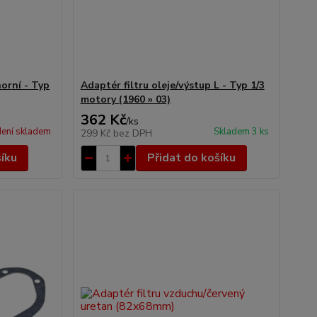
horní - Typ
Adaptér filtru oleje/výstup L - Typ 1/3
motory (1960 » 03)
362 Kč
/
ks
ení skladem
Skladem 3 ks
299 Kč
bez DPH
šíku
Přidat do košíku