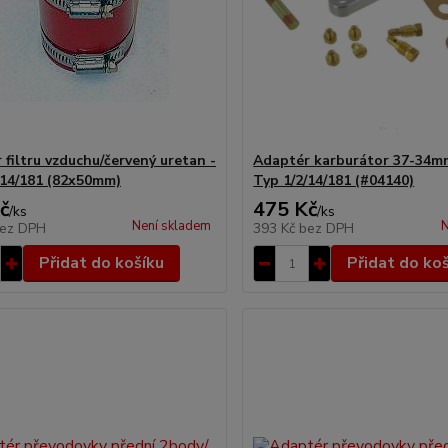
 filtru vzduchu/červený uretan -
Adaptér karburátor 37-34m
/14/181 (82x50mm)
Typ 1/2/14/181 (#04140)
č
475 Kč
/
ks
/
ks
Není skladem
N
ez DPH
393 Kč
bez DPH
Přidat do košíku
Přidat do ko