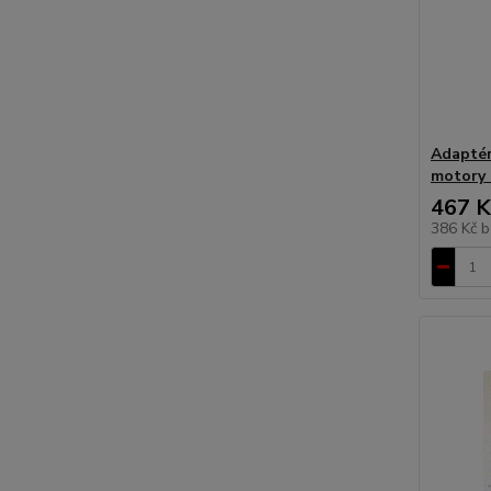
Adaptér 
motory 
467 K
386 Kč
b