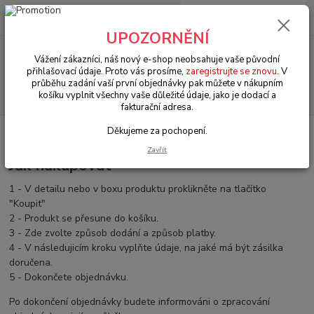
0
ks
+420 602 330 329
za
0 Kč
(Po-Pá, 9-18 hod.)
UPOZORNĚNÍ
Menu
Vážení zákazníci, náš nový e-shop neobsahuje vaše původní
přihlašovací údaje. Proto vás prosíme,
zaregistrujte se znovu
. V
průběhu zadání vaší první objednávky pak můžete v nákupním
Hledat
košíku vyplnit všechny vaše důležité údaje, jako je dodací a
fakturační adresa.
Děkujeme za pochopení.
Úvod
Jak nakupovat
Zavřít
Jak nakupovat
1 - V detailu nebo v boxu produktu proklikněte na tlačítko
"Koupit"
2 - Produkt se přesune do košíku.
3 - Zde zvolte způsob dodání a způsob platby.
4 - V následujicím kroku vyplňte údaje, na jaké má být zásilka
doručena.
5 - Dokončete objednávku.
Po dokončení objednávky budete informováni o zpracování