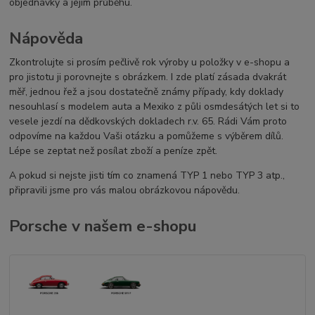
objednávky a jejím průběhu.
Nápověda
Zkontrolujte si prosím pečlivě rok výroby u položky v e-shopu a
pro jistotu ji porovnejte s obrázkem. I zde platí zásada dvakrát
měř, jednou řež a jsou dostatečně známy případy, kdy doklady
nesouhlasí s modelem auta a Mexiko z půli osmdesátých let si to
vesele jezdí na dědkovských dokladech r.v. 65. Rádi Vám proto
odpovíme na každou Vaši otázku a pomůžeme s výběrem dílů.
Lépe se zeptat než posílat zboží a peníze zpět.
A pokud si nejste jisti tím co znamená TYP 1 nebo TYP 3 atp.,
připravili jsme pro vás malou obrázkovou nápovědu.
Porsche v našem e-shopu