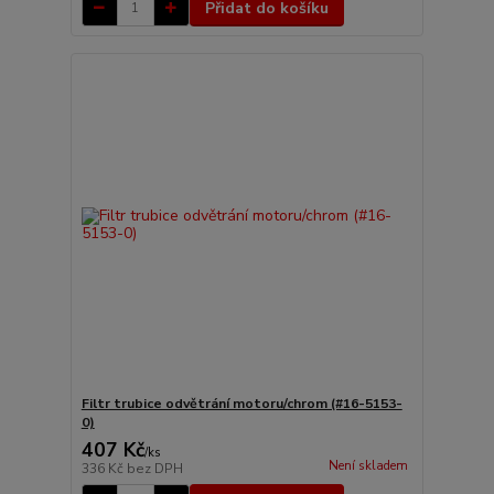
Přidat do košíku
Filtr trubice odvětrání motoru/chrom (#16-5153-
0)
407 Kč
/
ks
Není skladem
336 Kč
bez DPH