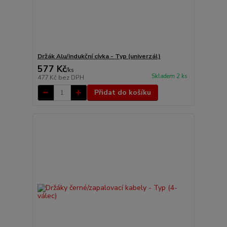
Držák Alu/indukční cívka - Typ (univerzál)
577 Kč
/
ks
Skladem 2 ks
477 Kč
bez DPH
Přidat do košíku