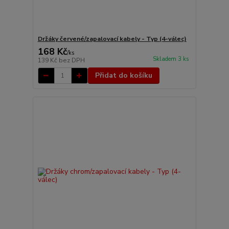
Držáky červené/zapalovací kabely - Typ (4-válec)
168 Kč
/
ks
Skladem 3 ks
139 Kč
bez DPH
Přidat do košíku