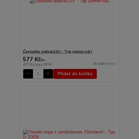
Čerpadlo paliva/12V - Typ (univerzál)
577 Kč
/
ks
Skladem 4 ks
477 Kč
bez DPH
Přidat do košíku