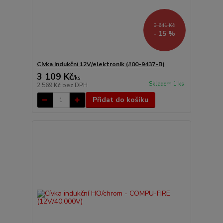
3 641 Kč
- 15 %
Cívka indukční 12V/elektronik (#00-9437-B)
3 109 Kč
/
ks
Skladem 1 ks
2 569 Kč
bez DPH
Přidat do košíku