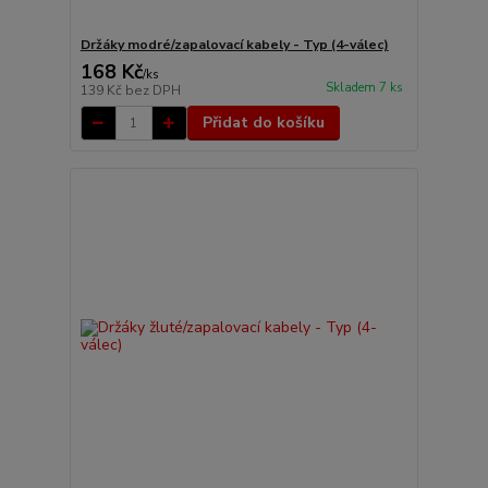
Držáky modré/zapalovací kabely - Typ (4-válec)
168 Kč
/
ks
Skladem 7 ks
139 Kč
bez DPH
Přidat do košíku