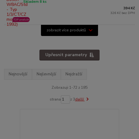
Skladem 8 ks
394 Kč
326 Kč bez DPH
TOP produkt
zobrazit více produktů
Upřesnit parametry
Nejnovější
Nejlevnější
Nejdražší
Zobrazuji 1-72 z 185
strana
z 3
další