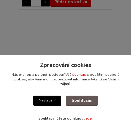
Přidat do košíku
Zpracování cookies
Náš e-shop a partneři potřebují Váš
souhlas
s použitím souborů
cookies, aby Vám mohli zobrazovat informace týkající se Vašich
zájmů.
Souhlasím
Nastavení
Gufero klikové hřídele - Porsche 356/912 (1954 »
68)
119 Kč
Souhlas můžete odmítnout
zde
.
/
ks
Skladem 5 ks
98 Kč
bez DPH