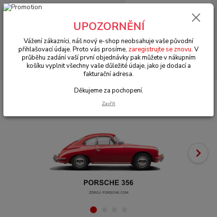
0
ks
+420 602 330 329
za
0 Kč
(Po-Pá, 9-18 hod.)
UPOZORNĚNÍ
Menu
Vážení zákazníci, náš nový e-shop neobsahuje vaše původní
přihlašovací údaje. Proto vás prosíme,
zaregistrujte se znovu
. V
průběhu zadání vaší první objednávky pak můžete v nákupním
Hledat
košíku vyplnit všechny vaše důležité údaje, jako je dodací a
fakturační adresa.
Děkujeme za pochopení.
Úvod
Porsche 356/911/912
Motorové díly (Engine parts)
Zavřít