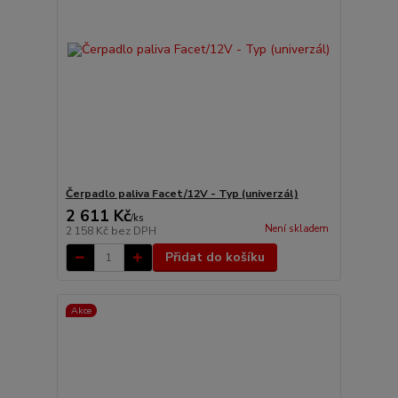
Čerpadlo paliva Facet/12V - Typ (univerzál)
2 611 Kč
/
ks
Není skladem
2 158 Kč
bez DPH
Přidat do košíku
Akce