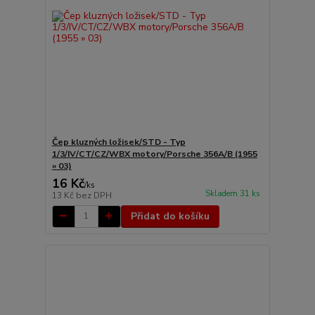
Čep kluzných ložisek/STD - Typ
1/3/IV/CT/CZ/WBX motory/Porsche 356A/B (1955
» 03)
16 Kč
/
ks
Skladem 31 ks
13 Kč
bez DPH
Přidat do košíku