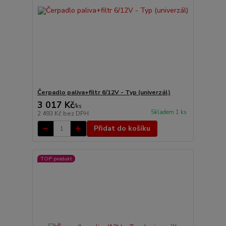
Čerpadlo paliva+filtr 6/12V - Typ (univerzál)
3 017 Kč
/
ks
Skladem 1 ks
2 493 Kč
bez DPH
Přidat do košíku
TOP produkt