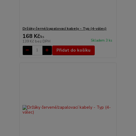
Držáky černé/zapalovací kabely - Typ (4-válec)
168 Kč
/
ks
Skladem 3 ks
139 Kč
bez DPH
Přidat do košíku