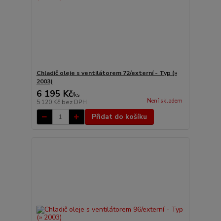
Chladič oleje s ventilátorem 72/externí - Typ (»
2003)
6 195 Kč
/
ks
Není skladem
5 120 Kč
bez DPH
Přidat do košíku