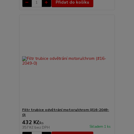
Přidat do košíku
Filtr trubice odvětrání motoru/chrom (#16-2049-
0)
432 Kč
/
ks
Skladem 1 ks
357 Kč
bez DPH