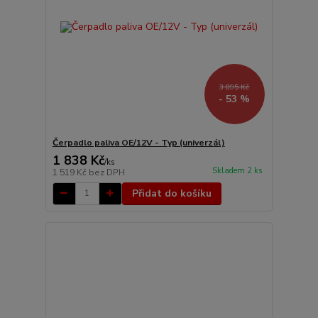
3 895 Kč
- 53 %
Čerpadlo paliva OE/12V - Typ (univerzál)
1 838 Kč
/
ks
Skladem 2 ks
1 519 Kč
bez DPH
Přidat do košíku