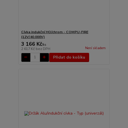
Cívka indukční HO/chrom - COMPU-FIRE
(12V/40.000V)
3 166 Kč
/
ks
Není skladem
2 617 Kč
bez DPH
Přidat do košíku