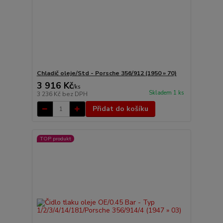
Chladič oleje/Std - Porsche 356/912 (1950 » 70)
3 916 Kč
/
ks
Skladem 1 ks
3 236 Kč
bez DPH
Přidat do košíku
TOP produkt