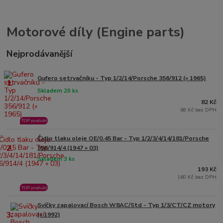
Motorové díly (Engine parts)
Nejprodávanější
Gufero setrvačníku - Typ 1/2/14/Porsche 356/912 (» 1965)
1.
Skladem 20 ks
82 Kč
68 Kč bez DPH
TOP produkt
Čidlo tlaku oleje OE/0.45 Bar - Typ 1/2/3/4/14/181/Porsche
2.
356/914/4 (1947 » 03)
Skladem 3 ks
193 Kč
160 Kč bez DPH
TOP produkt
Svíčky zapalovací Bosch W8AC/Std - Typ 1/3/CT/CZ motory
3.
(» 1992)