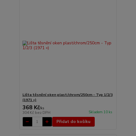
Lišta těsnění oken plast/chrom/250cm - Typ 1/2/3
(1971 »)
368 Kč
/
ks
Skladem 10 ks
304 Kč
bez DPH
Přidat do košíku