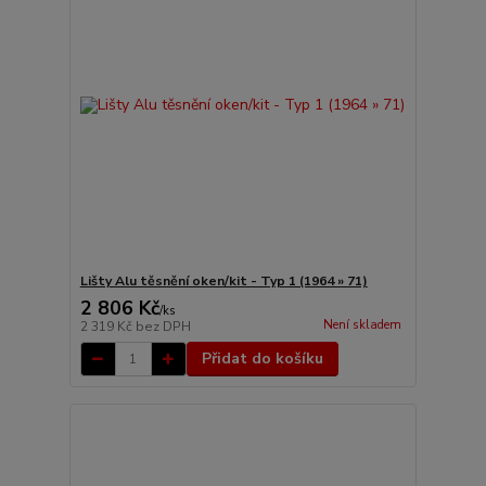
Lišty Alu těsnění oken/kit - Typ 1 (1964 » 71)
2 806 Kč
/
ks
Není skladem
2 319 Kč
bez DPH
Přidat do košíku