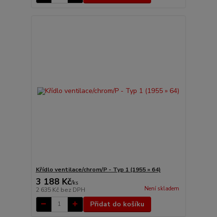
Křídlo ventilace/chrom/P - Typ 1 (1955 » 64)
3 188 Kč
/
ks
Není skladem
2 635 Kč
bez DPH
Přidat do košíku