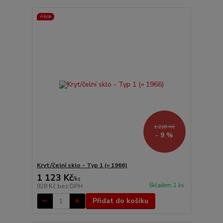
Akce
1 228 Kč
- 9 %
Kryt/čelní sklo - Typ 1 (» 1966)
1 123 Kč
/
ks
Skladem 1 ks
928 Kč
bez DPH
Přidat do košíku