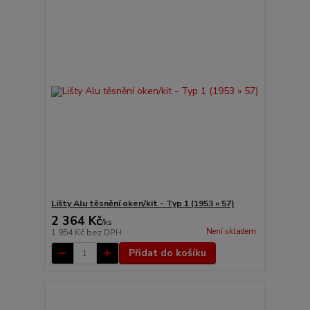
Lišty Alu těsnění oken/kit - Typ 1 (1953 » 57)
2 364 Kč
/
ks
Není skladem
1 954 Kč
bez DPH
Přidat do košíku