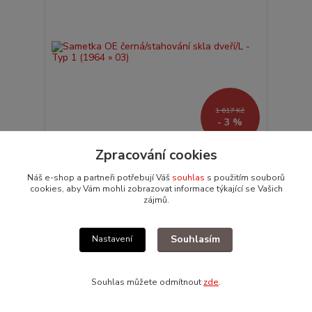
1 617 Kč
- 3 %
Zpracování cookies
Sametka OE černá/stahování skla dveří/L - Typ 1
(1964 » 03)
Náš e-shop a partneři potřebují Váš
souhlas
s použitím souborů
cookies, aby Vám mohli zobrazovat informace týkající se Vašich
1 569 Kč
/
ks
zájmů.
Skladem 1 ks
1 297 Kč
bez DPH
Přidat do košíku
Souhlasím
Nastavení
Akce
Souhlas můžete odmítnout
zde
.