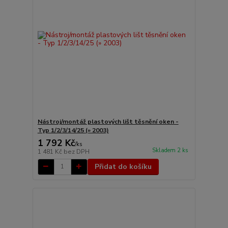
Nástroj/montáž plastových lišt těsnění oken -
Typ 1/2/3/14/25 (» 2003)
1 792 Kč
/
ks
Skladem 2 ks
1 481 Kč
bez DPH
Přidat do košíku