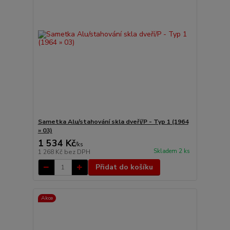
Sametka Alu/stahování skla dveří/P - Typ 1 (1964
» 03)
1 534 Kč
/
ks
Skladem 2 ks
1 268 Kč
bez DPH
Přidat do košíku
Akce