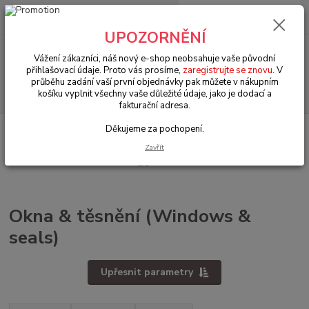
0
ks
+420 602 330 329
za
0 Kč
(Po-Pá, 9-18 hod.)
UPOZORNĚNÍ
Menu
Vážení zákazníci, náš nový e-shop neobsahuje vaše původní
přihlašovací údaje. Proto vás prosíme,
zaregistrujte se znovu
. V
průběhu zadání vaší první objednávky pak můžete v nákupním
Hledat
košíku vyplnit všechny vaše důležité údaje, jako je dodací a
fakturační adresa.
Děkujeme za pochopení.
Úvod
VW Brouk Typ 1 (1938 » 03)
Exteriér (Exterior)
Okna & těsnění
(Windows & seals)
Zavřít
Okna & těsnění (Windows &
seals)
Upřesnit parametry