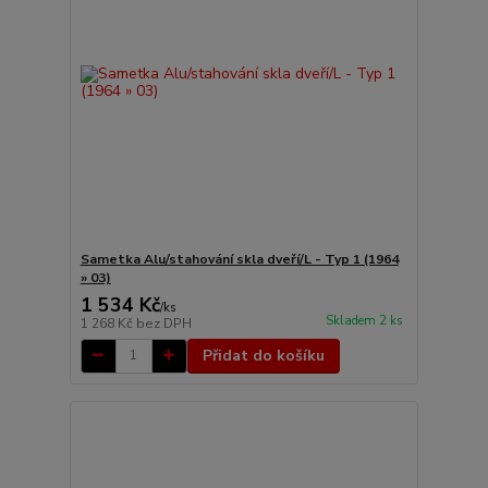
Sametka Alu/stahování skla dveří/L - Typ 1 (1964
» 03)
1 534 Kč
/
ks
Skladem 2 ks
1 268 Kč
bez DPH
Přidat do košíku