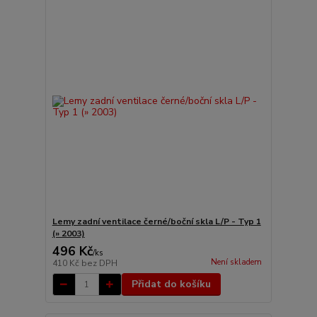
Lemy zadní ventilace černé/boční skla L/P - Typ 1
(» 2003)
496 Kč
/
ks
Není skladem
410 Kč
bez DPH
Přidat do košíku