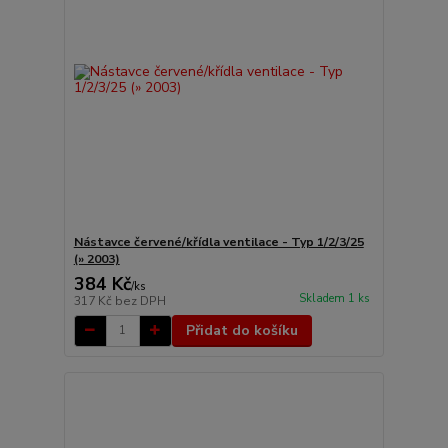
Nástavce červené/křídla ventilace - Typ 1/2/3/25
(» 2003)
384 Kč
/
ks
Skladem 1 ks
317 Kč
bez DPH
Přidat do košíku