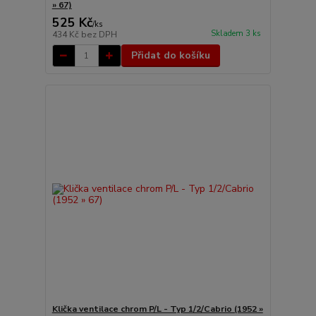
» 67)
525 Kč
/
ks
Skladem 3 ks
434 Kč
bez DPH
Přidat do košíku
Klička ventilace chrom P/L - Typ 1/2/Cabrio (1952 »