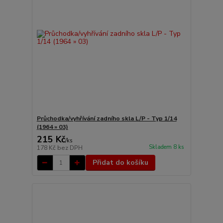
Průchodka/vyhřívání zadního skla L/P - Typ 1/14
(1964 » 03)
215 Kč
/
ks
Skladem 8 ks
178 Kč
bez DPH
Přidat do košíku