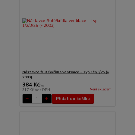
Nástavce žluté/křídla ventilace - Typ 1/2/3/25 (»
2003)
384 Kč
/
ks
Není skladem
317 Kč
bez DPH
Přidat do košíku