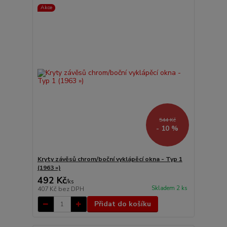
Akce
544 Kč
- 10 %
Kryty závěsů chrom/boční vyklápěcí okna - Typ 1
(1963 »)
492 Kč
/
ks
Skladem 2 ks
407 Kč
bez DPH
Přidat do košíku