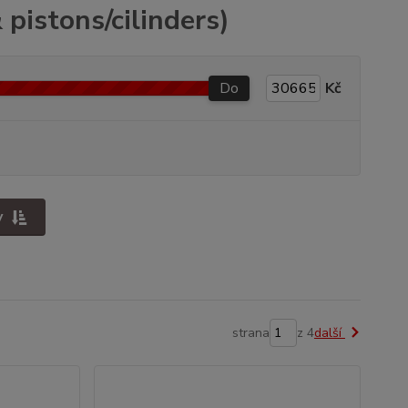
pistons/cilinders)
Do
Kč
y
strana
z 4
další