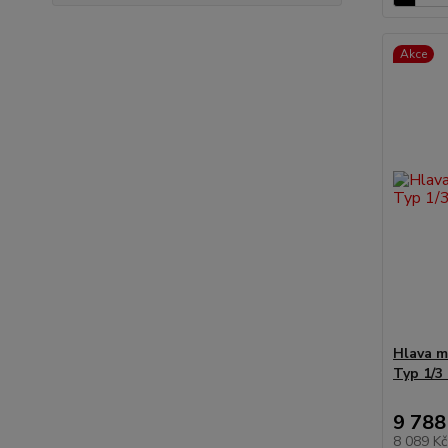
Akce
Hlava m
Typ 1/3
9 788
8 089 K