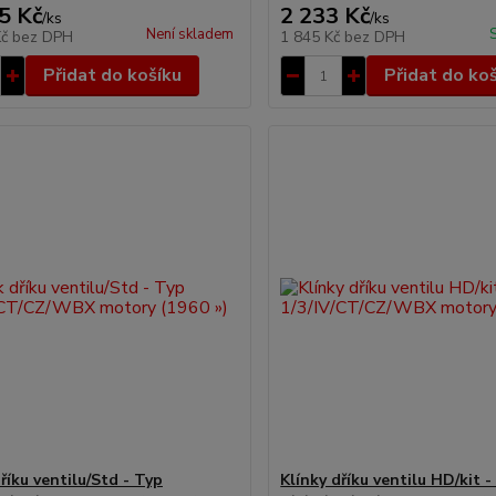
5 Kč
2 233 Kč
/
ks
/
ks
Není skladem
Kč
bez DPH
1 845 Kč
bez DPH
Přidat do košíku
Přidat do ko
říku ventilu/Std - Typ
Klínky dříku ventilu HD/kit -