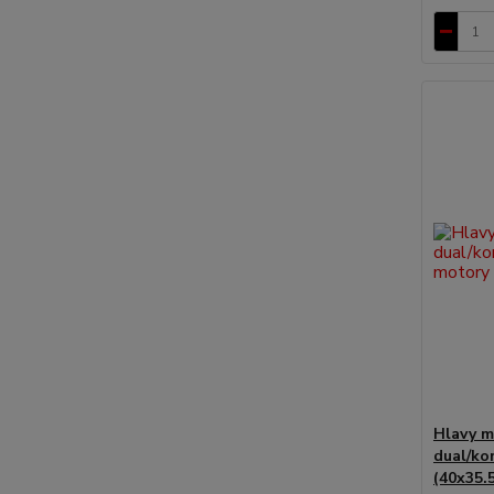
Hlavy m
dual/ko
(40x35.