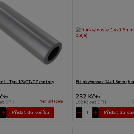
tní - Typ 1/3/CT/CZ motory
Fitinky/mosaz 14x1.5mm (had
č
232 Kč
/
ks
/
ks
Není skladem
ez DPH
192 Kč
bez DPH
Přidat do košíku
Přidat do ko