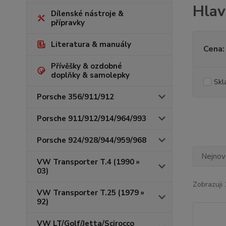
Hlav
Dílenské nástroje &
přípravky
Literatura & manuály
Cena:
Přívěšky & ozdobné
doplňky & samolepky
Skl
Porsche 356/911/912
Porsche 911/912/914/964/993
Porsche 924/928/944/959/968
Nejnově
VW Transporter T.4 (1990 »
03)
Zobrazuji 
VW Transporter T.25 (1979 »
92)
VW LT/Golf/Jetta/Scirocco