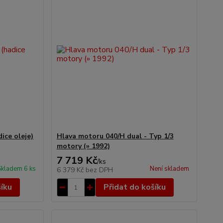
ice oleje)
Hlava motoru 040/H dual - Typ 1/3
motory (» 1992)
7 719 Kč
/
ks
Skladem 6 ks
Není skladem
6 379 Kč
bez DPH
šíku
Přidat do košíku