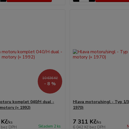
10 636 Kč
- 8 %
otoru komplet 040/H dual -
Hlava motoru/singl - Typ 1/
 motory (» 1992)
1970)
 Kč
7 311 Kč
/
ks
/
ks
Skladem 2 ks
N
č
bez DPH
6 042 Kč
bez DPH