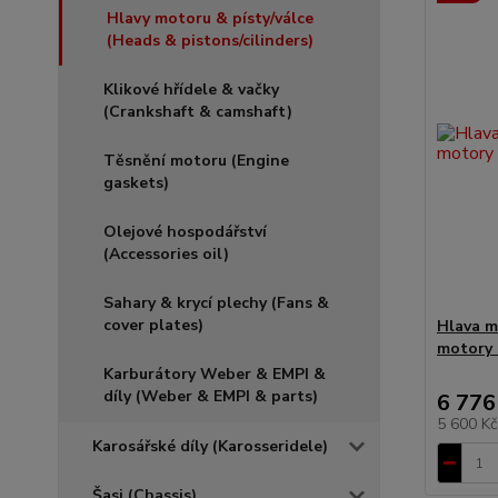
Hlavy motoru & písty/válce
(Heads & pistons/cilinders)
Klikové hřídele & vačky
(Crankshaft & camshaft)
Těsnění motoru (Engine
gaskets)
Olejové hospodářství
(Accessories oil)
Sahary & krycí plechy (Fans &
cover plates)
Hlava m
motory 
Karburátory Weber & EMPI &
díly (Weber & EMPI & parts)
6 776
5 600 K
Karosářské díly (Karosseridele)
Šasi (Chassis)