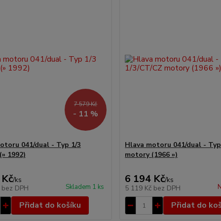
7 579 Kč
- 11 %
otoru 041/dual - Typ 1/3
Hlava motoru 041/dual - Typ
(» 1992)
motory (1966 »)
 Kč
6 194 Kč
/
ks
/
ks
Skladem 1 ks
N
č
bez DPH
5 119 Kč
bez DPH
Přidat do košíku
Přidat do ko