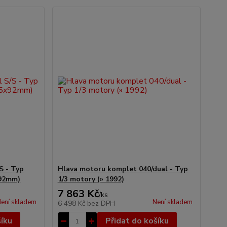
S - Typ
Hlava motoru komplet 040/dual - Typ
x92mm)
1/3 motory (» 1992)
7 863 Kč
/
ks
ení skladem
Není skladem
6 498 Kč
bez DPH
šíku
Přidat do košíku