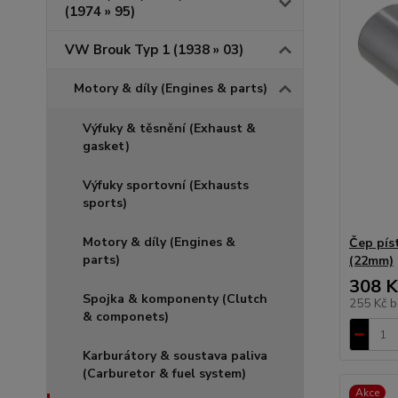
(1974 » 95)
VW Brouk Typ 1 (1938 » 03)
Motory & díly (Engines & parts)
Výfuky & těsnění (Exhaust &
gasket)
Výfuky sportovní (Exhausts
sports)
Motory & díly (Engines &
Čep pís
parts)
(22mm)
308 K
Spojka & komponenty (Clutch
255 Kč
b
& componets)
Karburátory & soustava paliva
(Carburetor & fuel system)
Akce