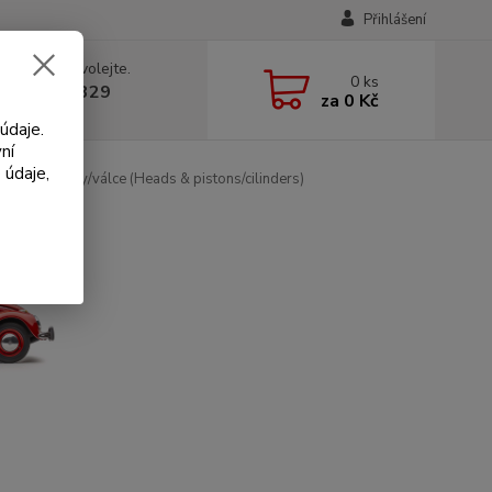
Přihlášení
 si rady? Zavolejte.
0
ks
 602 330 329
za
0 Kč
, 9-18 hod.)
údaje.
ní
 údaje,
otoru & písty/válce (Heads & pistons/cilinders)