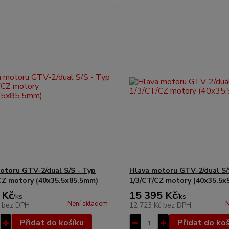
otoru GTV-2/dual S/S - Typ
Hlava motoru GTV-2/dual S/
CZ motory (40x35.5x85.5mm)
1/3/CT/CZ motory (40x35.5
 Kč
15 395 Kč
/
ks
/
ks
Není skladem
N
č
bez DPH
12 723 Kč
bez DPH
Přidat do košíku
Přidat do ko