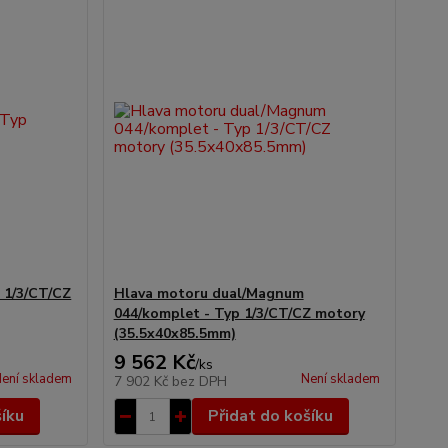
 1/3/CT/CZ
Hlava motoru dual/Magnum
044/komplet - Typ 1/3/CT/CZ motory
(35.5x40x85.5mm)
9 562 Kč
/
ks
ení skladem
Není skladem
7 902 Kč
bez DPH
šíku
Přidat do košíku