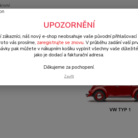
kromí
Nevíte
UPOZORNĚNÍ
Hledat
+420
(Po-Pá
í zákazníci, náš nový e-shop neobsahuje vaše původní přihlašovací 
roto vás prosíme,
zaregistrujte se znovu
. V průběhu zadání vaší prv
ávky pak můžete v nákupním košíku vyplnit všechny vaše důležité
W Brouk Typ 1 (1938 » 03)
Motory & díly (Engines & parts)
Hlavy m
jako je dodací a fakturační adresa.
Děkujeme za pochopení.
Zavřít