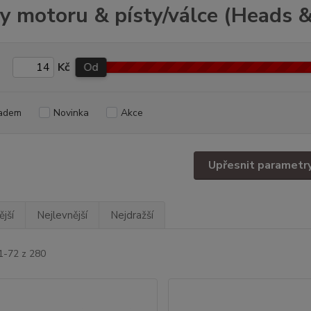
y motoru & písty/válce (Heads & 
Kč
Od
adem
Novinka
Akce
Upřesnit parametr
jší
Nejlevnější
Nejdražší
1-72 z 280