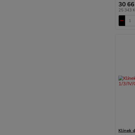
30 66
25 343 
Klínek d