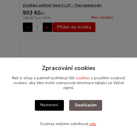
Zrcátko zpětné Sport L/P - Typ (univerzál)
903 Kč
/
ks
Není skladem
746 Kč
bez DPH
Přidat do košíku
Zpracování cookies
Náš e-shop a partneři potřebují Váš
souhlas
s použitím souborů
cookies, aby Vám mohli zobrazovat informace týkající se Vašich
zájmů.
Souhlasím
Nastavení
Souhlas můžete odmítnout
zde
.
Zrcátko zpětné Sport L/P - Typ (univerzál)