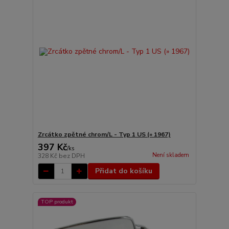
Zrcátko zpětné chrom/L - Typ 1 US (» 1967)
397 Kč
/
ks
Není skladem
328 Kč
bez DPH
Přidat do košíku
TOP produkt