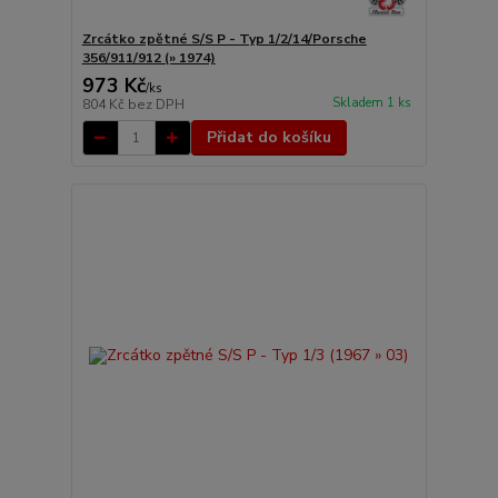
Zrcátko zpětné S/S P - Typ 1/2/14/Porsche
356/911/912 (» 1974)
973 Kč
/
ks
Skladem 1 ks
804 Kč
bez DPH
Přidat do košíku