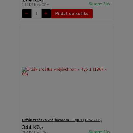
/
ks
Skladem 3 ks
144 Kč
bez DPH
Přidat do košíku
Držák zrcátka vnější/chrom - Typ 1 (1967 » 03)
344 Kč
/
ks
Skladem 6 ks
284 Kč
bez DPH