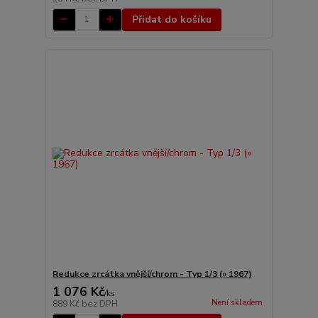
Přidat do košíku
Redukce zrcátka vnější/chrom - Typ 1/3 (» 1967)
1 076 Kč
/
ks
Není skladem
889 Kč
bez DPH