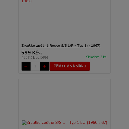
Zrcátko zpětné Rosco S/S L/P - Typ 1 (» 1967)
599 Kč
/
ks
Skladem 3 ks
495 Kč
bez DPH
Přidat do košíku