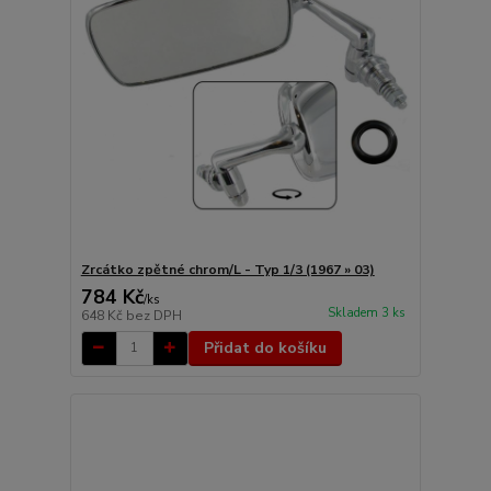
Zrcátko zpětné chrom/L - Typ 1/3 (1967 » 03)
784 Kč
/
ks
Skladem 3 ks
648 Kč
bez DPH
Přidat do košíku