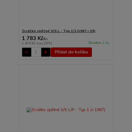
Zrcátko zpětné S/S L - Typ 1/3 (1967 » 03)
1 783 Kč
/
ks
Skladem 1 ks
1 474 Kč
bez DPH
Přidat do košíku