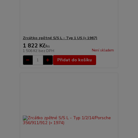
Zrcátko zpětné S/S L - Typ 1 US (» 1967)
1 822 Kč
/
ks
Není skladem
1 506 Kč
bez DPH
Přidat do košíku