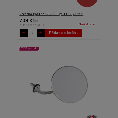
Zrcátko zpětné S/S P - Typ 1 US (» 1967)
709 Kč
/
ks
Není skladem
586 Kč
bez DPH
Přidat do košíku
TOP produkt