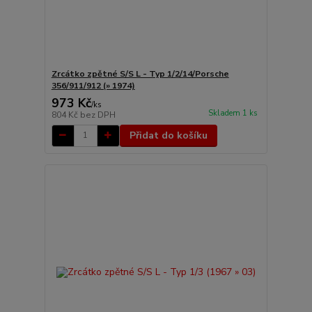
Zrcátko zpětné S/S L - Typ 1/2/14/Porsche
356/911/912 (» 1974)
973 Kč
/
ks
Skladem 1 ks
804 Kč
bez DPH
Přidat do košíku