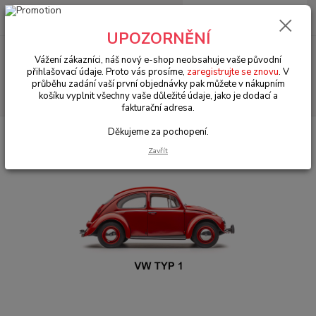
0
ks
+420 602 330 329
za
0 Kč
(Po-Pá, 9-18 hod.)
UPOZORNĚNÍ
Menu
Vážení zákazníci, náš nový e-shop neobsahuje vaše původní
přihlašovací údaje. Proto vás prosíme,
zaregistrujte se znovu
. V
průběhu zadání vaší první objednávky pak můžete v nákupním
Hledat
košíku vyplnit všechny vaše důležité údaje, jako je dodací a
fakturační adresa.
Děkujeme za pochopení.
Úvod
VW Brouk Typ 1 (1938 » 03)
Exteriér (Exterior)
Zrcátka (Mirrors)
Zavřít