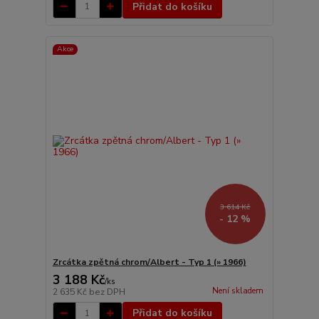
Přidat do košíku
Akce
3 614 Kč
- 12 %
Zrcátka zpětná chrom/Albert - Typ 1 (» 1966)
3 188 Kč
/
ks
Není skladem
2 635 Kč
bez DPH
Přidat do košíku