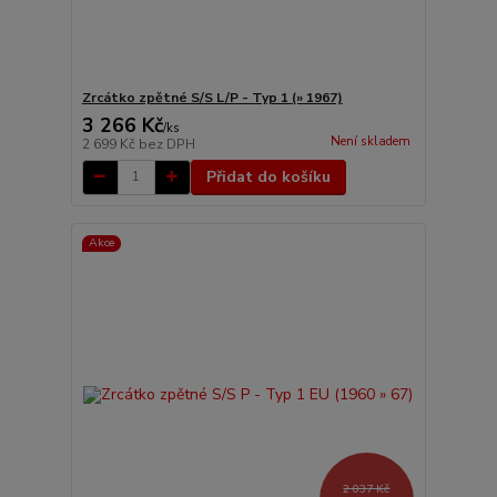
Zrcátko zpětné S/S L/P - Typ 1 (» 1967)
3 266 Kč
/
ks
Není skladem
2 699 Kč
bez DPH
Přidat do košíku
Akce
2 037 Kč