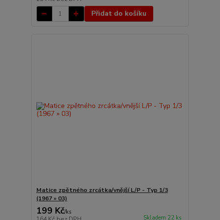
Přidat do košíku
Matice zpětného zrcátka/vnější L/P - Typ 1/3
(1967 » 03)
199 Kč
/
ks
Skladem 22 ks
164 Kč
bez DPH