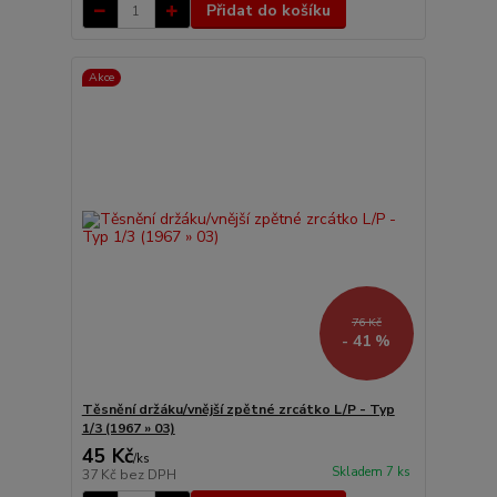
Přidat do košíku
Akce
76 Kč
- 41 %
Těsnění držáku/vnější zpětné zrcátko L/P - Typ
1/3 (1967 » 03)
45 Kč
/
ks
Skladem 7 ks
37 Kč
bez DPH