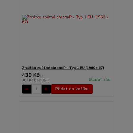
Zrcátko zpětné chrom/P - Typ 1 EU (1960 » 67)
439 Kč
/
ks
Skladem 2 ks
363 Kč
bez DPH
Přidat do košíku