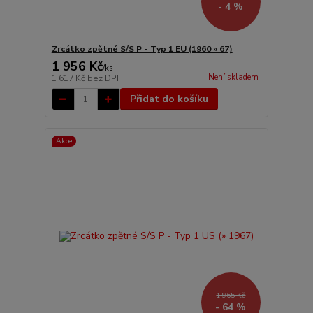
- 4 %
Zrcátko zpětné S/S P - Typ 1 EU (1960 » 67)
1 956 Kč
/
ks
Není skladem
1 617 Kč
bez DPH
Přidat do košíku
Akce
1 965 Kč
- 64 %