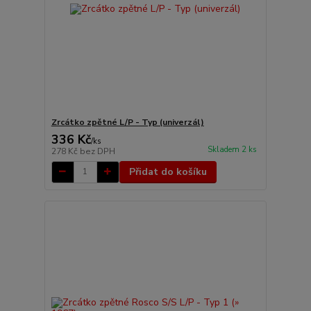
Zrcátko zpětné L/P - Typ (univerzál)
336 Kč
/
ks
Skladem 2 ks
278 Kč
bez DPH
Přidat do košíku