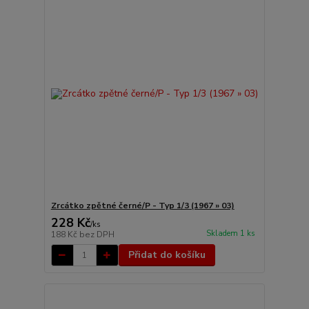
Zrcátko zpětné černé/P - Typ 1/3 (1967 » 03)
228 Kč
/
ks
Skladem 1 ks
188 Kč
bez DPH
Přidat do košíku