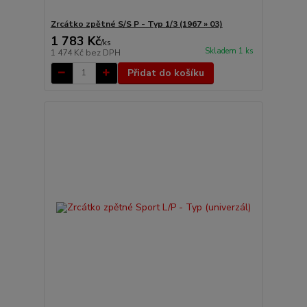
Zrcátko zpětné S/S P - Typ 1/3 (1967 » 03)
1 783 Kč
/
ks
Skladem 1 ks
1 474 Kč
bez DPH
Přidat do košíku