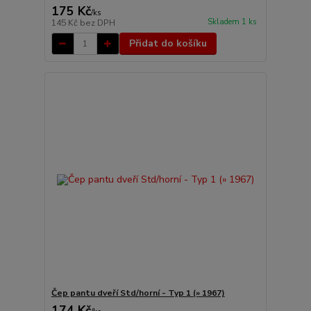
175 Kč
/
ks
Skladem 1 ks
145 Kč
bez DPH
Přidat do košíku
Čep pantu dveří Std/horní - Typ 1 (» 1967)
174 Kč