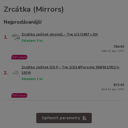
Zrcátka (Mirrors)
Nejprodávanější
Zrcátko zpětné chrom/L - Typ 1/3 (1967 » 03)
1.
Skladem 3 ks
784 Kč
648 Kč bez DPH
TOP produkt
Zrcátko zpětné S/S P - Typ 1/2/14/Porsche 356/911/912 (»
2.
1974)
Skladem 1 ks
973 Kč
804 Kč bez DPH
TOP produkt
Upřesnit parametry