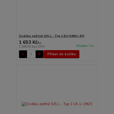
Zrcátko zpětné S/S L - Typ 1 EU (1960 » 67)
1 653 Kč
/
ks
Skladem 2 ks
1 366 Kč
bez DPH
Přidat do košíku