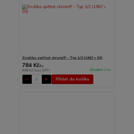
Zrcátko zpětné chrom/P - Typ 1/3 (1967 » 03)
784 Kč
/
ks
Skladem 1 ks
648 Kč
bez DPH
Přidat do košíku