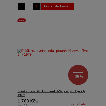
Přidat do košíku
Akce
2 725 Kč
- 35 %
Držák rezervního kola+potah/bílý vinyl - Typ 2 (»
1979)
1 763 Kč
/
ks
Není skladem
1 457 Kč
bez DPH