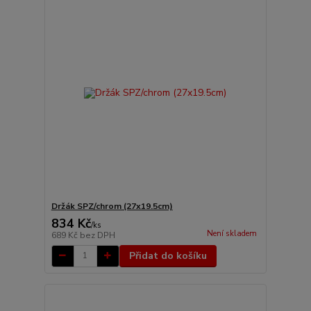
Držák SPZ/chrom (27x19.5cm)
834 Kč
/
ks
Není skladem
689 Kč
bez DPH
Přidat do košíku