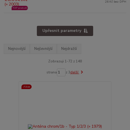
26 Kč bez DPH
TOP produkt
Upřesnit parametry
Nejnovější
Nejlevnější
Nejdražší
Zobrazuji 1-72 z 148
strana
z 3
další
Akce