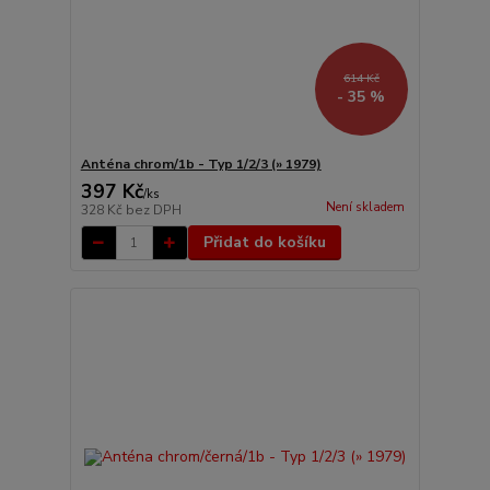
614 Kč
- 35 %
Anténa chrom/1b - Typ 1/2/3 (» 1979)
397 Kč
/
ks
Není skladem
328 Kč
bez DPH
Přidat do košíku