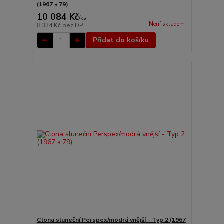
(1967 » 79)
10 084 Kč
/
ks
Není skladem
8 334 Kč
bez DPH
Přidat do košíku
Clona sluneční Perspex/modrá vnější - Typ 2 (1967