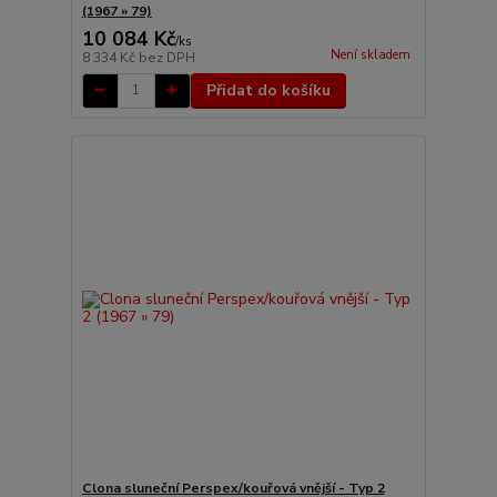
(1967 » 79)
10 084 Kč
/
ks
Není skladem
8 334 Kč
bez DPH
Přidat do košíku
Clona sluneční Perspex/kouřová vnější - Typ 2