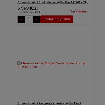
Clona sluneční Australian/vnější - Typ 2 (1967 » 79)
6 969 Kč
/
ks
Není skladem
5 760 Kč
bez DPH
Přidat do košíku
Clona sluneční Perspex/červená vnější - Typ 2