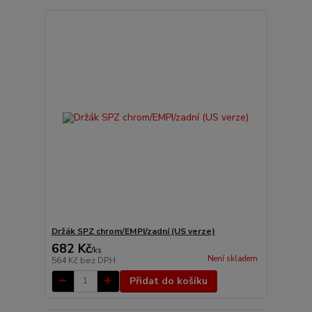
Držák SPZ chrom/EMPI/zadní (US verze)
682 Kč
/
ks
Není skladem
564 Kč
bez DPH
Přidat do košíku