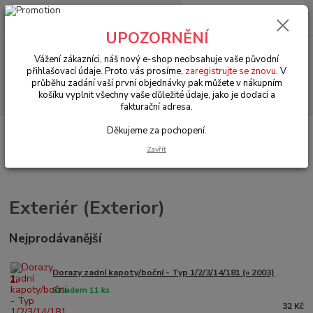
0
ks
+420 602 330 329
za
0 Kč
(Po-Pá, 9-18 hod.)
UPOZORNĚNÍ
Menu
Vážení zákazníci, náš nový e-shop neobsahuje vaše původní
přihlašovací údaje. Proto vás prosíme,
zaregistrujte se znovu
. V
průběhu zadání vaší první objednávky pak můžete v nákupním
Hledat
košíku vyplnit všechny vaše důležité údaje, jako je dodací a
fakturační adresa.
Děkujeme za pochopení.
Úvod
VW Bus Typ 2 (1967 » 79)
Exteriér (Exterior)
Zavřít
Exteriér (Exterior)
Nejprodávanější
Dorazy zadní kapoty/boční - Typ 1/2/3/14/181 (» 2003)
1.
Skladem 11 ks
32 Kč