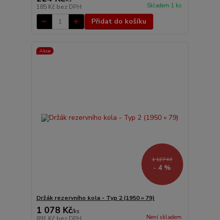
Skladem 1 ks
185 Kč
bez DPH
Přidat do košíku
Akce
1 127 Kč
- 4 %
Držák rezervního kola - Typ 2 (1950 » 79)
1 078 Kč
/
ks
Není skladem
891 Kč
bez DPH