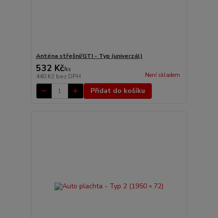
Anténa střešní/GTI - Typ (univerzál)
532 Kč
/
ks
Není skladem
440 Kč
bez DPH
Přidat do košíku