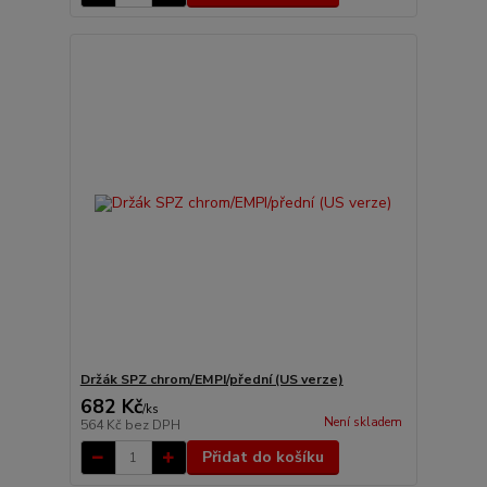
Držák SPZ chrom/EMPI/přední (US verze)
682 Kč
/
ks
Není skladem
564 Kč
bez DPH
Přidat do košíku