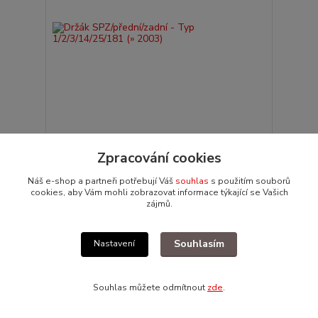
Držák SPZ/přední/zadní - Typ 1/2/3/14/25/181 (»
Zpracování cookies
2003)
288 Kč
/
ks
Náš e-shop a partneři potřebují Váš
souhlas
s použitím souborů
Skladem 6 ks
238 Kč
bez DPH
cookies, aby Vám mohli zobrazovat informace týkající se Vašich
zájmů.
Přidat do košíku
Souhlasím
Nastavení
Souhlas můžete odmítnout
zde
.