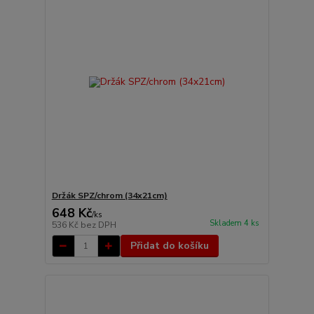
Držák SPZ/chrom (34x21cm)
648 Kč
/
ks
Skladem 4 ks
536 Kč
bez DPH
Přidat do košíku