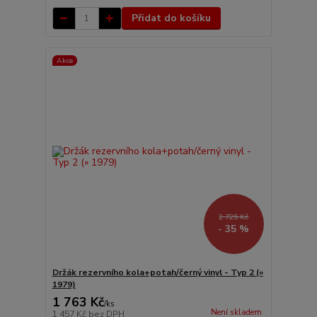
Přidat do košíku
Akce
2 725 Kč
- 35 %
Držák rezervního kola+potah/černý vinyl - Typ 2 (»
1979)
1 763 Kč
/
ks
Není skladem
1 457 Kč
bez DPH