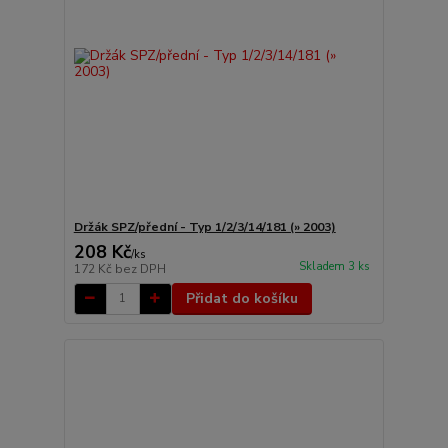
Držák SPZ/přední - Typ 1/2/3/14/181 (» 2003)
208 Kč
/
ks
Skladem 3 ks
172 Kč
bez DPH
Přidat do košíku