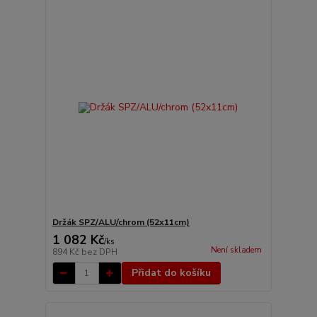
Držák SPZ/ALU/chrom (52x11cm)
1 082 Kč
/
ks
Není skladem
894 Kč
bez DPH
Přidat do košíku