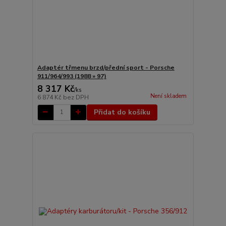
Adaptér třmenu brzd/přední sport - Porsche
911/964/993 (1988 » 97)
8 317 Kč
/
ks
Není skladem
6 874 Kč
bez DPH
Přidat do košíku