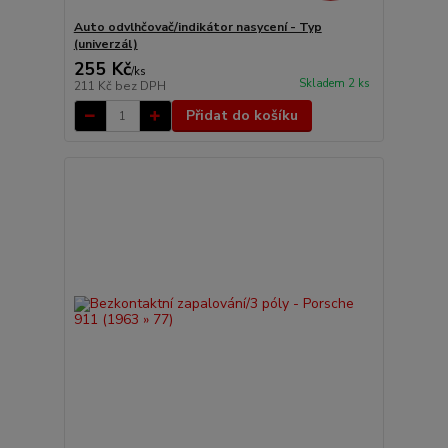
Auto odvlhčovač/indikátor nasycení - Typ
(univerzál)
255 Kč
/
ks
Skladem 2 ks
211 Kč
bez DPH
Přidat do košíku