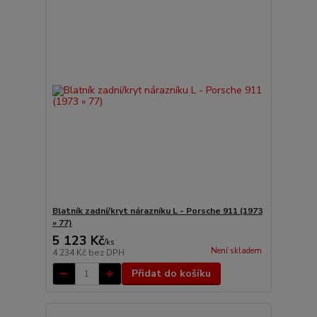
Blatník zadní/kryt nárazníku L - Porsche 911 (1973
» 77)
5 123 Kč
/
ks
Není skladem
4 234 Kč
bez DPH
Přidat do košíku