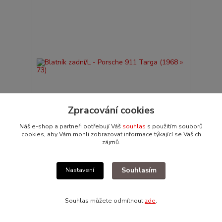
Zpracování cookies
Náš e-shop a partneři potřebují Váš
souhlas
s použitím souborů
cookies, aby Vám mohli zobrazovat informace týkající se Vašich
zájmů.
Blatník zadní/L - Porsche 911 Targa (1968 » 73)
38 292 Kč
/
ks
Není skladem
31 646 Kč
bez DPH
Souhlasím
Nastavení
Přidat do košíku
Souhlas můžete odmítnout
zde
.