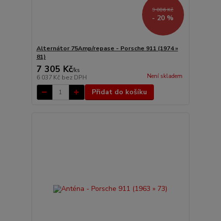
9 086 Kč
- 20 %
Alternátor 75Amp/repase - Porsche 911 (1974 »
81)
7 305 Kč
/
ks
Není skladem
6 037 Kč
bez DPH
Přidat do košíku