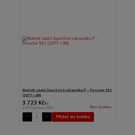
Blatník zadní Sport/roh nárazníku P - Porsche 911
(1977 » 89)
3 723 Kč
/
ks
Není skladem
3 077 Kč
bez DPH
Přidat do košíku