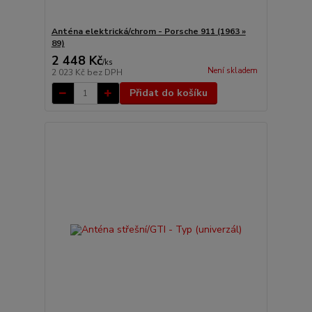
Anténa elektrická/chrom - Porsche 911 (1963 »
89)
2 448 Kč
/
ks
Není skladem
2 023 Kč
bez DPH
Přidat do košíku