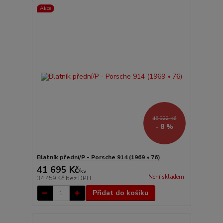
Akce
45 322 Kč
- 8 %
Blatník přední/P - Porsche 914 (1969 » 76)
41 695 Kč
/
ks
Není skladem
34 459 Kč
bez DPH
Přidat do košíku