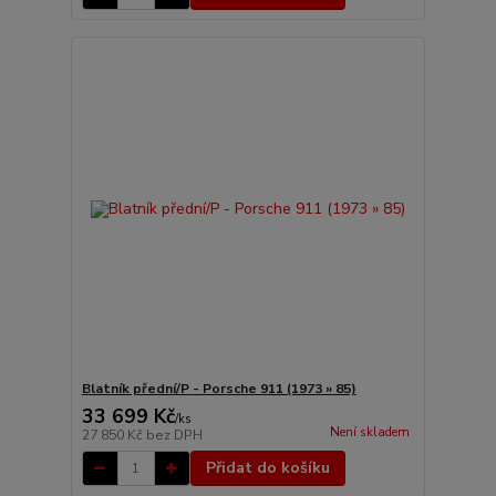
Blatník přední/P - Porsche 911 (1973 » 85)
33 699 Kč
/
ks
Není skladem
27 850 Kč
bez DPH
Přidat do košíku