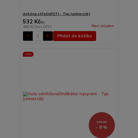
Anténa střešní/GTI - Typ (univerzál)
532 Kč
/
ks
Není skladem
440 Kč
bez DPH
Přidat do košíku
Akce
279 Kč
- 9 %