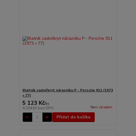
Blatník zadní/kryt nárazníku P - Porsche 911 (1973
» 77)
5 123 Kč
/
ks
Není skladem
4 234 Kč
bez DPH
Přidat do košíku