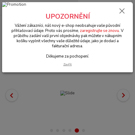
0
ks
+420 602 330 329
za
0 Kč
(Po-Pá, 9-18 hod.)
UPOZORNĚNÍ
Menu
Vážení zákazníci, náš nový e-shop neobsahuje vaše původní
přihlašovací údaje. Proto vás prosíme,
zaregistrujte se znovu
. V
průběhu zadání vaší první objednávky pak můžete v nákupním
Hledat
košíku vyplnit všechny vaše důležité údaje, jako je dodací a
fakturační adresa.
Děkujeme za pochopení.
Úvod
Porsche 911/912/914/964/993
Zavřít