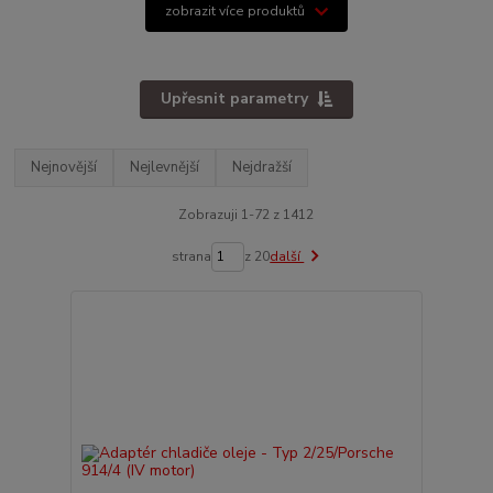
zobrazit více produktů
Upřesnit parametry
Nejnovější
Nejlevnější
Nejdražší
Zobrazuji 1-72 z 1412
strana
z 20
další