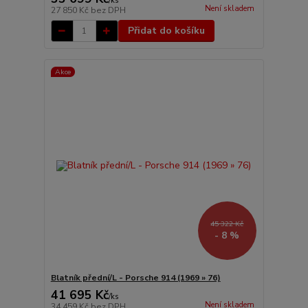
/
ks
Není skladem
27 850 Kč
bez DPH
Přidat do košíku
Akce
45 322 Kč
- 8 %
Blatník přední/L - Porsche 914 (1969 » 76)
41 695 Kč
/
ks
Není skladem
34 459 Kč
bez DPH