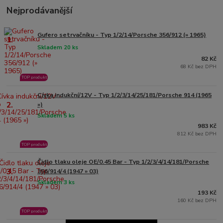
Nejprodávanější
Gufero setrvačníku - Typ 1/2/14/Porsche 356/912 (» 1965)
1.
Skladem 20 ks
82 Kč
68 Kč bez DPH
TOP produkt
Cívka indukční/12V - Typ 1/2/3/14/25/181/Porsche 914 (1965
2.
»)
Skladem 5 ks
983 Kč
812 Kč bez DPH
TOP produkt
Čidlo tlaku oleje OE/0.45 Bar - Typ 1/2/3/4/14/181/Porsche
3.
356/914/4 (1947 » 03)
Skladem 3 ks
193 Kč
160 Kč bez DPH
TOP produkt