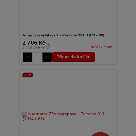
Adaptéry výfuku/kit - Porsche 911 (1973 » 89)
2 706 Kč
/
ks
Není skladem
2 236 Kč
bez DPH
Přidat do košíku
Akce