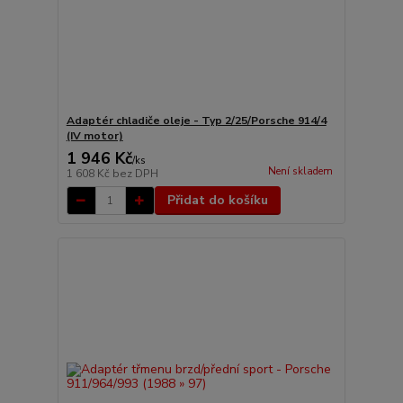
Adaptér chladiče oleje - Typ 2/25/Porsche 914/4
(IV motor)
1 946 Kč
/
ks
Není skladem
1 608 Kč
bez DPH
Přidat do košíku