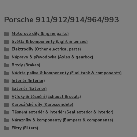
Porsche 911/912/914/964/993
Motorové díly (Engine parts)
Světla & komponenty (Light & lenses)
Elektrodíly (Other electrical parts)
Nápravy & převodovka (Axles & gearbox)
Brzdy (Brakes)
Nádrže paliva & komponenty (Fuel tank & components)
Interiér (Interior)
Exteriér (Exterior)
Výfuky & těsnění (Exhaust & seals)
Karosářské díly (Karosseridele)
Těsnění exteriér & interiér (Seal exterior & interior)
Nárazníky & komponenty (Bumpers & components)
Filtry (Filters)