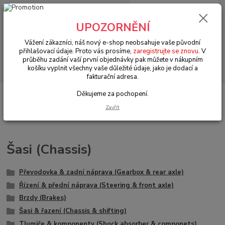
0
ks
+420 602 330 329
za
0 Kč
(Po-Pá, 9-18 hod.)
UPOZORNĚNÍ
Menu
Vážení zákazníci, náš nový e-shop neobsahuje vaše původní
přihlašovací údaje. Proto vás prosíme,
zaregistrujte se znovu
. V
průběhu zadání vaší první objednávky pak můžete v nákupním
Hledat
košíku vyplnit všechny vaše důležité údaje, jako je dodací a
fakturační adresa.
Děkujeme za pochopení.
Úvod
VW Brouk Typ 1 (1938 » 03)
Šasi (Chassis)
Zavřít
Šasi (Chassis)
Převodovka & zadní náprava (Gearbox & rear axle)
Řízení & přední náprava (Steering & front axle)
Brzdy (Brakes)
Šasi & řazení (Chassis & shifting)
Tlumiče & komponenty (Shock absorber & componets)