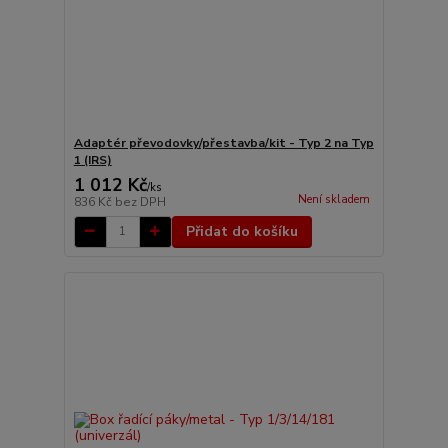
Adaptér převodovky/přestavba/kit - Typ 2 na Typ
1 (IRS)
1 012 Kč
/
ks
Není skladem
836 Kč
bez DPH
Přidat do košíku