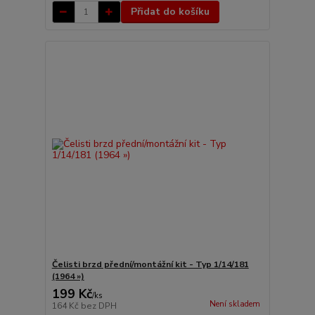
Přidat do košíku
Čelisti brzd přední/montážní kit - Typ 1/14/181
(1964 »)
199 Kč
/
ks
Není skladem
164 Kč
bez DPH