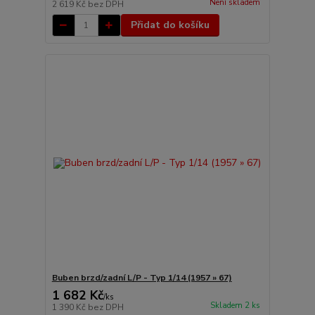
Není skladem
2 619 Kč
bez DPH
Přidat do košíku
Buben brzd/zadní L/P - Typ 1/14 (1957 » 67)
1 682 Kč
/
ks
Skladem 2 ks
1 390 Kč
bez DPH