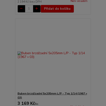
Není skladem
2 194 Kč
bez DPH
Přidat do košíku
Buben brzd/zadní 5x205mm L/P - Typ 1/14 (1967 »
03)
3 169 Kč
/
ks