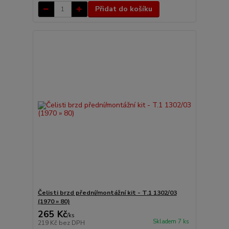
Přidat do košíku
Čelisti brzd přední/montážní kit - T.1 1302/03
(1970 » 80)
265 Kč
/
ks
Skladem 7 ks
219 Kč
bez DPH