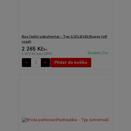
Box řadící páky/metal - Typ 1/3/14/181/Buggy (off
road)
2 265 Kč
/
ks
Skladem 2 ks
1 872 Kč
bez DPH
Přidat do košíku