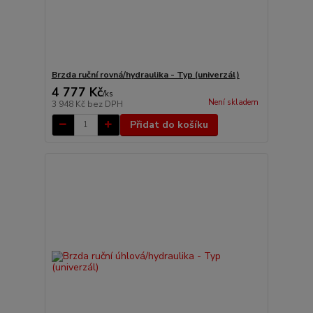
Brzda ruční rovná/hydraulika - Typ (univerzál)
4 777 Kč
/
ks
Není skladem
3 948 Kč
bez DPH
Přidat do košíku