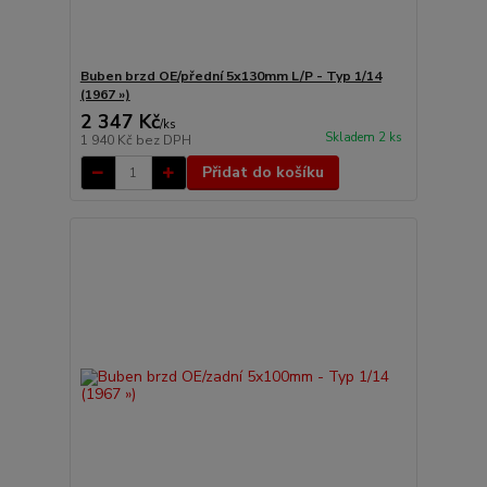
Buben brzd OE/přední 5x130mm L/P - Typ 1/14
(1967 »)
2 347 Kč
/
ks
Skladem 2 ks
1 940 Kč
bez DPH
Přidat do košíku