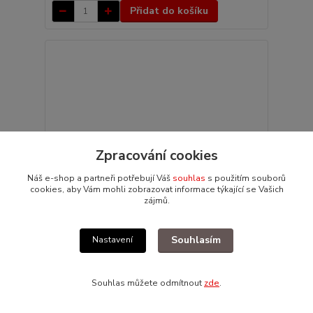
Přidat do košíku
Zpracování cookies
Náš e-shop a partneři potřebují Váš
souhlas
s použitím souborů
cookies, aby Vám mohli zobrazovat informace týkající se Vašich
zájmů.
Souhlasím
Nastavení
Čelisti brzd přední/zadní - Typ 1/14 (» 1957)
618 Kč
/
ks
Souhlas můžete odmítnout
zde
.
Skladem 8 ks
511 Kč
bez DPH
Přidat do košíku