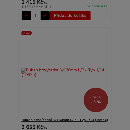
1 415 Kč
/
ks
Skladem 4 ks
1 169 Kč
bez DPH
Přidat do košíku
Akce
2 747 Kč
- 3 %
Buben brzd/zadní 5x130mm L/P - Typ 1/14 (1967 »)
2 655 Kč
/
ks