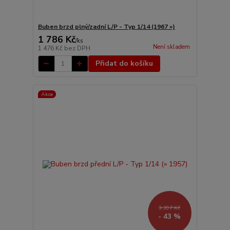
Buben brzd plný/zadní L/P - Typ 1/14 (1967 »)
1 786 Kč
/
ks
Není skladem
1 476 Kč
bez DPH
Přidat do košíku
Akce
3 397 Kč
- 43 %