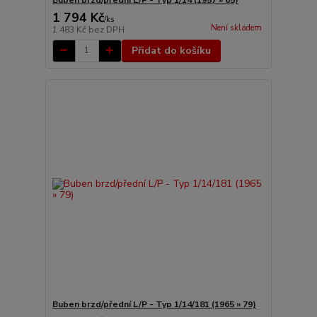
1 794 Kč
/
ks
Není skladem
1 483 Kč
bez DPH
Přidat do košíku
Buben brzd/přední L/P - Typ 1/14/181 (1965 » 79)