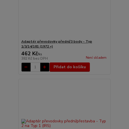
Adaptér převodovky přední/3 body - Typ
1/3/14/181 (1972 »)
462 Kč
/
ks
Není skladem
382 Kč
bez DPH
Přidat do košíku