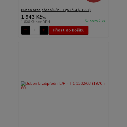
Buben brzd přední L/P - Typ 1/14 (» 1957)
1 943 Kč
/
ks
Skladem 2 ks
1 606 Kč
bez DPH
Přidat do košíku