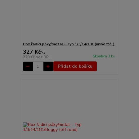
Box řadící páky/metal - Typ 1/3/14/181 (univerzál)
327 Kč
/
ks
Skladem 3 ks
270 Kč
bez DPH
Přidat do košíku