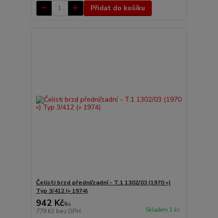
Přidat do košíku
Čelisti brzd přední/zadní - T.1 1302/03 (1970 »)
Typ 3/412 (» 1974)
942 Kč
/
ks
Skladem 1 ks
779 Kč
bez DPH