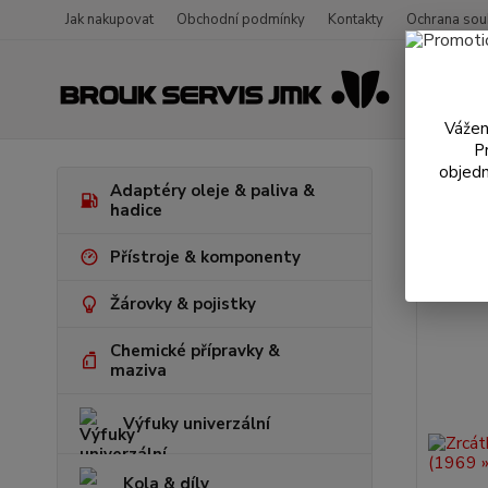
Jak nakupovat
Obchodní podmínky
Kontakty
Ochrana sou
Vážen
P
objedn
Výro
Adaptéry oleje & paliva &
hadice
Přístroje & komponenty
Žárovky & pojistky
Chemické přípravky &
maziva
Výfuky univerzální
Kola & díly