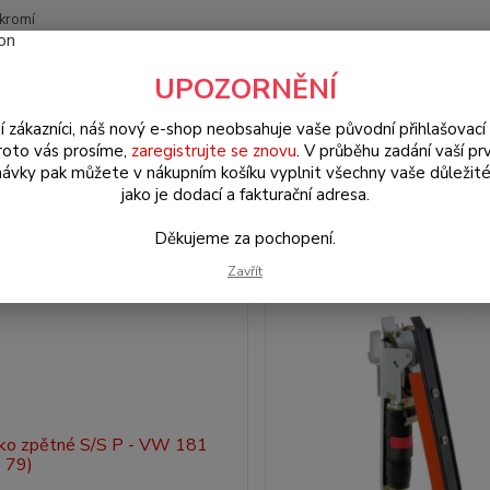
kromí
Nevíte
UPOZORNĚNÍ
Hledat
+420
(Po-Pá
í zákazníci, náš nový e-shop neobsahuje vaše původní přihlašovací 
roto vás prosíme,
zaregistrujte se znovu
. V průběhu zadání vaší prv
ávky pak můžete v nákupním košíku vyplnit všechny vaše důležité
bce: KAFER
jako je dodací a fakturační adresa.
Děkujeme za pochopení.
Zavřít