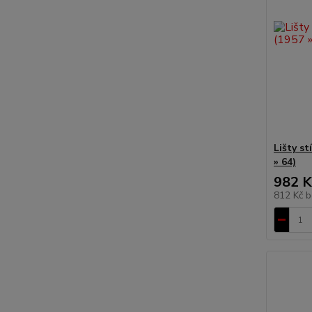
Lišty st
» 64)
982 K
812 Kč
b