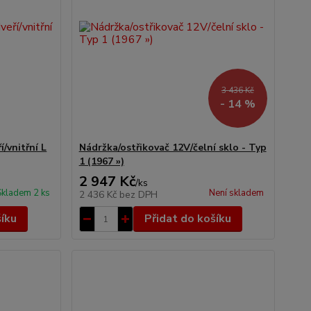
3 436 Kč
- 14 %
/vnitřní L
Nádržka/ostřikovač 12V/čelní sklo - Typ
1 (1967 »)
2 947 Kč
/
ks
Skladem 2 ks
Není skladem
2 436 Kč
bez DPH
šíku
Přidat do košíku