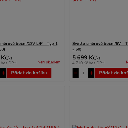
směrové boční/12V L/P - Typ 1
Světlo směrové boční/6V - T
60)
» 60)
 Kč
5 699 Kč
/
ks
/
ks
Není skladem
N
č
bez DPH
4 710 Kč
bez DPH
Přidat do košíku
Přidat do ko