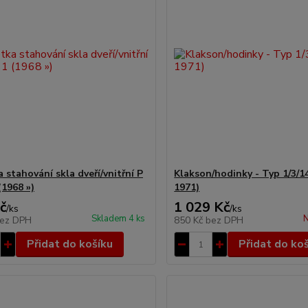
 stahování skla dveří/vnitřní P
Klakson/hodinky - Typ 1/3/14
(1968 »)
1971)
č
1 029 Kč
/
ks
/
ks
Skladem 4 ks
N
ez DPH
850 Kč
bez DPH
Přidat do košíku
Přidat do ko