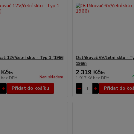
ač 12V/čelní sklo - Typ 1 (1966
Ostřikovač 6V/čelní sklo - Ty
1966)
 Kč
2 319 Kč
/
ks
/
ks
Není skladem
č
bez DPH
1 917 Kč
bez DPH
Přidat do košíku
Přidat do ko