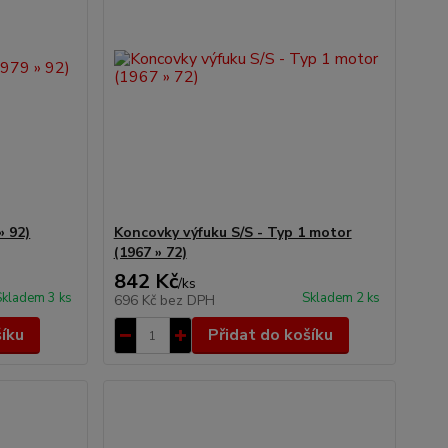
» 92)
Koncovky výfuku S/S - Typ 1 motor
(1967 » 72)
842 Kč
/
ks
Skladem 3 ks
Skladem 2 ks
696 Kč
bez DPH
šíku
Přidat do košíku