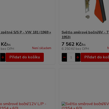
 zpětné S/S P - VW 181 (1969 »
Světlo směrové boční/6V - T
1953)
 Kč
7 562 Kč
/
ks
/
ks
Není skladem
N
č
bez DPH
6 250 Kč
bez DPH
Přidat do košíku
Přidat do ko