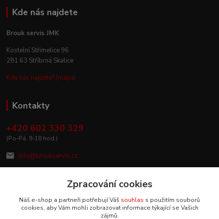
Kde nás najdete
Brouk servis JMK
Kostelní Střimelice 96
281 63 Stříbrná Skalice
Kde nás najdete? (mapa)
Kontakty
+420 602 330 329
(Po-Pá, 9-18 hod.)
info@broukservis.cz
Zpracování cookies
Náš e-shop a partneři potřebují Váš
souhlas
s použitím souborů
cookies, aby Vám mohli zobrazovat informace týkající se Vašich
zájmů.