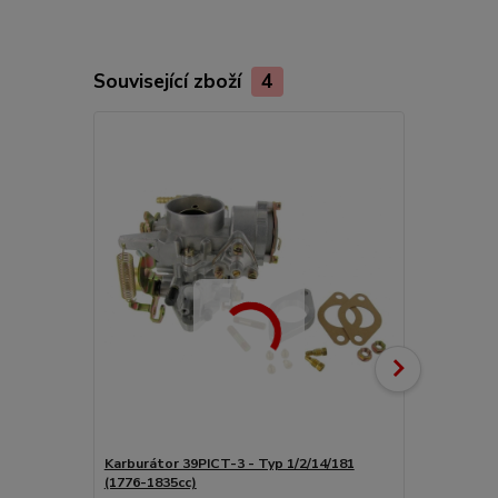
Související zboží
4
Karburátor 39PICT-3 - Typ 1/2/14/181
Těsnění přír
(1776-1835cc)
Typ 1/CT/CZ