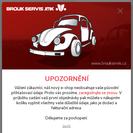
0
ks
+420 602 330 329
za
0 Kč
(Po-Pá, 9-18 hod.)
Menu
Hledat
Úvod
VW Brouk Typ 1 (1938 » 03)
Motory & díly (Engines & parts)
Karburátory & soustava paliva (Carburetor & fuel system)
Adaptér
karburátor 39-34mm+trysky - Typ 1/2/14/181 (#04140)
Adaptér karburátor 39-
UPOZORNĚNÍ
34mm+trysky - Typ 1/2/14/181
Vážení zákazníci, náš nový e-shop neobsahuje vaše původní
přihlašovací údaje. Proto vás prosíme,
zaregistrujte se znovu
. V
(#04140)
průběhu zadání vaší první objednávky pak můžete v nákupním
košíku vyplnit všechny vaše důležité údaje, jako je dodací a
fakturační adresa.
Děkujeme za pochopení.
Zavřít