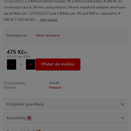
127/132/137 a 140Volnoběžná tryska: 50 a 60Pro karburátor # 04141 viz.
související zboží.39 mm carburetor to 34 mm manifold adapter and tune-
up kit.Main jet: 127/132/137 and 140Idle jet: 50 and 60For carburetor #
04141.T.1/2/14/181 r...
celý popis
Dostupnost
Není skladem
475 Kč
/
ks
393 Kč
bez DPH
Přidat do košíku
Číslo produktu:
04139
Výrobce:
Paruzzi
Kompletní specifikace
Komentáře
0