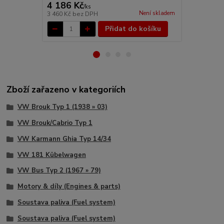
4 186 Kč
15 Kč
/
ks
/
ks
Není skladem
3 460 Kč
bez DPH
12 Kč
bez D
Přidat do košíku
Zboží zařazeno v kategoriích
VW Brouk Typ 1 (1938 » 03)
VW Brouk/Cabrio Typ 1
VW Karmann Ghia Typ 14/34
VW 181 Kübelwagen
VW Bus Typ 2 (1967 » 79)
Motory & díly (Engines & parts)
Soustava paliva (Fuel system)
Soustava paliva (Fuel system)