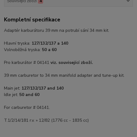
Související zboží
4
Kompletní specifikace
Adaptér karburátoru 39 mm na potrubí sání 34 mm kit.
Hlavní tryska:
127/132/137 a 140
Volnoběžná tryska:
50 a 60
Pro karburátor # 04141
viz. související zboží.
39 mm carburetor to 34 mm manifold adapter and tune-up kit.
Main jet:
127/132/137 and 140
Idle jet:
50 and 60
For carburetor # 04141.
T.1/2/14/181 r.v. » 12/82 (1776 cc - 1835 cc)