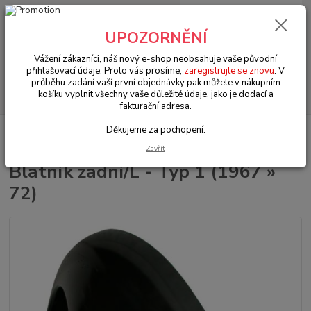
0
ks
+420 602 330 329
za
0 Kč
(Po-Pá, 9-18 hod.)
UPOZORNĚNÍ
Menu
Vážení zákazníci, náš nový e-shop neobsahuje vaše původní
přihlašovací údaje. Proto vás prosíme,
zaregistrujte se znovu
. V
průběhu zadání vaší první objednávky pak můžete v nákupním
Hledat
košíku vyplnit všechny vaše důležité údaje, jako je dodací a
fakturační adresa.
Děkujeme za pochopení.
Úvod
VW Brouk Typ 1 (1938 » 03)
Karosářské díly (Karosseridele)
Karosářské díly (Karosseridele)
Blatník zadní/L - Typ 1 (1967 » 72)
Zavřít
Blatník zadní/L - Typ 1 (1967 »
72)