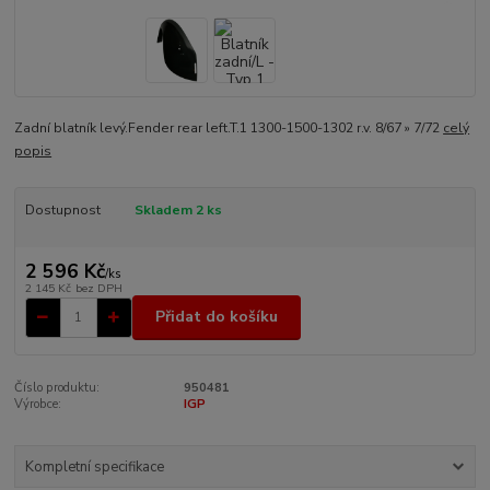
Zadní blatník levý.Fender rear left.T.1 1300-1500-1302 r.v. 8/67 » 7/72
celý
popis
Dostupnost
Skladem 2 ks
2 596 Kč
/
ks
2 145 Kč
bez DPH
Přidat do košíku
Číslo produktu:
950481
Výrobce:
IGP
Kompletní specifikace