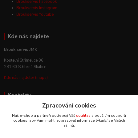
Broukservis Facebook
Broukservis Instagram
Broukservis Youtube
Kde nás najdete
Brouk servis JMK
Kostelní Střimelice 96
281 63 Stříbrná Skalice
Kde nás najdete? (mapa)
Kontakty
Zpracování cookies
+420 602 330 329
Náš e-shop a partneři potřebují Váš
souhlas
s použitím souborů
(Po-Pá, 9-18 hod.)
cookies, aby Vám mohli zobrazovat informace týkající se Vašich
zájmů.
info@broukservis.cz