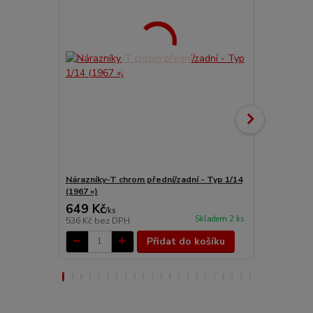
Nárazníky-T chrom přední/zadní - Typ 1/14
Světlo zadní
(1967 »)
649 Kč
1 473 Kč
/
ks
Skladem 2 ks
536 Kč
bez DPH
1 217 Kč
bez
Přidat do košíku