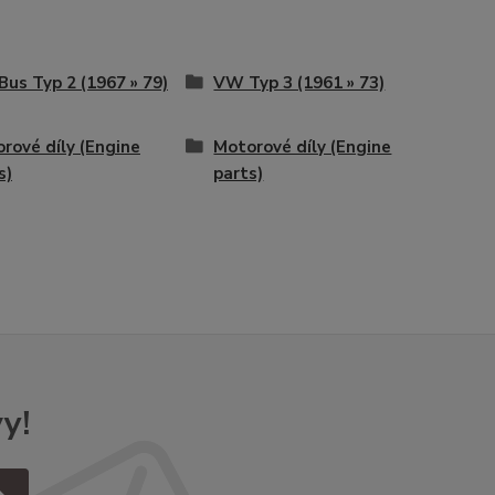
us Typ 2 (1967 » 79)
VW Typ 3 (1961 » 73)
rové díly (Engine
Motorové díly (Engine
s)
parts)
y!