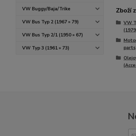
VW Buggy/Baja/Trike
Zboží 
VW Bus Typ 2 (1967 » 79)
VW T
(1979
VW Bus Typ 2/1 (1950 » 67)
Motor
parts
VW Typ 3 (1961 » 73)
Olejo
(Acce
N