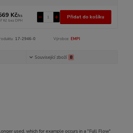
569 Kč
/
ks
Přidat do košíku
97 Kč
bez DPH
roduktu:
17-2946-0
Výrobce:
EMPI
Související zboží
8
o longer used, which for example occurs in a "Full Flow"