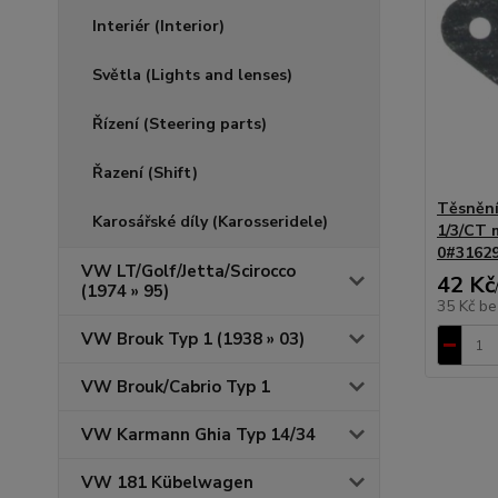
Interiér (Interior)
Světla (Lights and lenses)
Řízení (Steering parts)
Řazení (Shift)
Těsnění
Karosářské díly (Karosseridele)
1/3/CT 
0#31629
VW LT/Golf/Jetta/Scirocco
42 Kč
(1974 » 95)
35 Kč
be
VW Brouk Typ 1 (1938 » 03)
VW Brouk/Cabrio Typ 1
VW Karmann Ghia Typ 14/34
VW 181 Kübelwagen