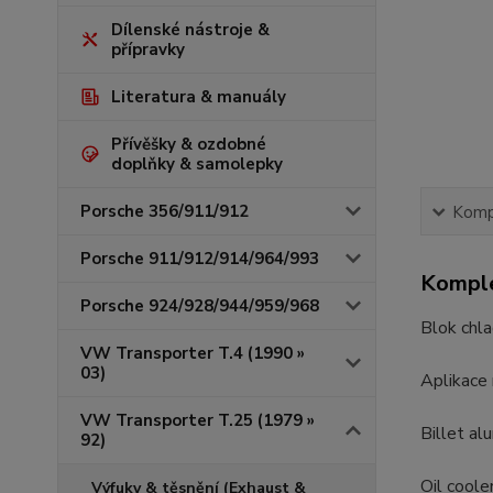
Dílenské nástroje &
přípravky
Literatura & manuály
Přívěšky & ozdobné
doplňky & samolepky
Porsche 356/911/912
Kompl
Porsche 911/912/914/964/993
Komple
Porsche 924/928/944/959/968
Blok chla
VW Transporter T.4 (1990 »
03)
Aplikace 
VW Transporter T.25 (1979 »
Billet alu
92)
Oil coole
Výfuky & těsnění (Exhaust &