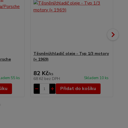
Těsnění/chladič oleje - Typ 1/3 motory
Chl
orsche
(» 1969)
(19
82 Kč
2 
/
ks
ladem 55 ks
Skladem 10 ks
68 Kč
bez DPH
2 
šíku
Přidat do košíku