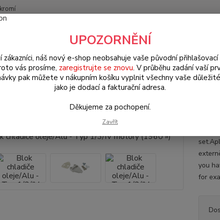
kromí
Nevíte
UPOZORNĚNÍ
Hledat
+420
(Po-Pá
í zákazníci, náš nový e-shop neobsahuje vaše původní přihlašovací 
roto vás prosíme,
zaregistrujte se znovu
. V průběhu zadání vaší prv
ávky pak můžete v nákupním košíku vyplnit všechny vaše důležité
W Transporter T.25 (1979 » 92)
Motorové díly (Engine parts)
Blok 
jako je dodací a fakturační adresa.
 chladiče oleje/Alu - Typ 1/3/IV
Děkujeme za pochopení.
Zavřít
Blok c
set.Ap
externě
you hav
for exa
Dos