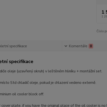
1 
1 2
Číslo p
etní specifikace
Komentáře
0
tní specifikace
diče oleje (uzavřený okruh) v leštěném hliníku + montážní set.
místo Std chladič oleje, pokud je chlazení vedeno externě.
minium oil cooler block off.
r cover plate, if you have the original place of the oil cooler is n