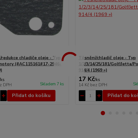
/redukce chladiče oleje - Typ
Těsnění/chladič oleje - Typ
motory (#AC115161#17-2946-
1/2/3/14/25/181/Golf/Jetta/P
)
914/4 (1969 »)
17 Kč
/
ks
/
ks
Skladem 7 ks
Sk
z DPH
14 Kč
bez DPH
Přidat do košíku
Přidat do ko