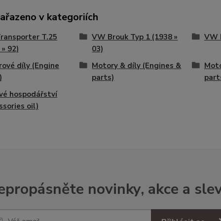
zařazeno v kategoriích
ransporter T.25
VW Brouk Typ 1 (1938 »
VW B
 » 92)
03)
ové díly (Engine
Motory & díly (Engines &
Moto
)
parts)
part
vé hospodářství
ssories oil)
epropásněte novinky, akce a slev