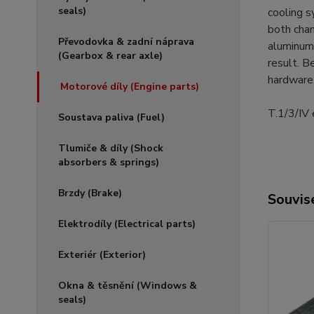
seals)
cooling s
both chan
Převodovka & zadní náprava
aluminum 
(Gearbox & rear axle)
result. B
hardware
Motorové díly (Engine parts)
T.1/3/IV e
Soustava paliva (Fuel)
Tlumiče & díly (Shock
absorbers & springs)
Brzdy (Brake)
Souvise
Elektrodíly (Electrical parts)
Exteriér (Exterior)
Okna & těsnění (Windows &
seals)