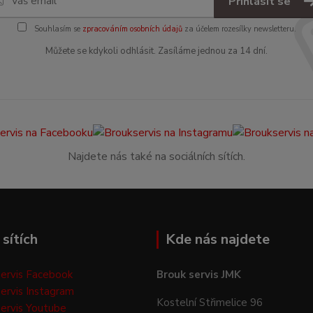
Přihlásit se
Souhlasím se
zpracováním osobních údajů
za účelem rozesílky newsletteru.
Můžete se kdykoli odhlásit. Zasíláme jednou za 14 dní.
Najdete nás také na sociálních sítích.
sítích
Kde nás najdete
ervis Facebook
Brouk servis JMK
ervis Instagram
Kostelní Střimelice 96
ervis Youtube