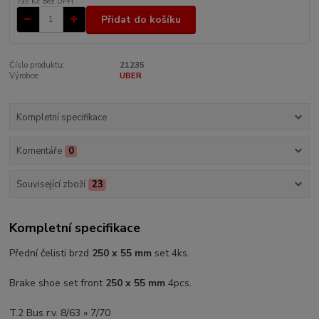
739 Kč
bez DPH
Přidat do košíku
Číslo produktu:
21235
Výrobce:
UBER
Kompletní specifikace
Komentáře
0
Související zboží
23
Kompletní specifikace
Přední čelisti brzd
250 x 55 mm
set 4ks.
Brake shoe set front
250 x 55 mm
4pcs.
T.2 Bus r.v. 8/63 » 7/70