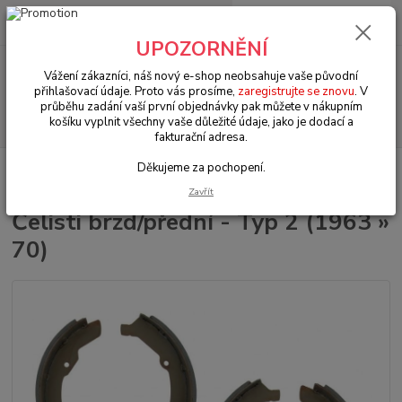
0
ks
+420 602 330 329
za
0 Kč
(Po-Pá, 9-18 hod.)
UPOZORNĚNÍ
Menu
Vážení zákazníci, náš nový e-shop neobsahuje vaše původní
přihlašovací údaje. Proto vás prosíme,
zaregistrujte se znovu
. V
průběhu zadání vaší první objednávky pak můžete v nákupním
Hledat
košíku vyplnit všechny vaše důležité údaje, jako je dodací a
fakturační adresa.
Děkujeme za pochopení.
Úvod
VW Bus Typ 2/1 (1950 » 67)
Brzdy & řízení & řazení (Brake &
steering & shift)
Čelisti brzd/přední - Typ 2 (1963 » 70)
Zavřít
Čelisti brzd/přední - Typ 2 (1963 »
70)