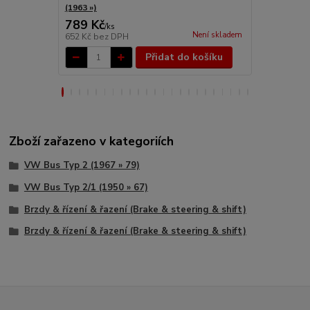
(1963 »)
789 Kč
1 198 Kč
/
ks
Není skladem
652 Kč
bez DPH
990 Kč
bez 
Přidat do košíku
Zboží zařazeno v kategoriích
VW Bus Typ 2 (1967 » 79)
VW Bus Typ 2/1 (1950 » 67)
Brzdy & řízení & řazení (Brake & steering & shift)
Brzdy & řízení & řazení (Brake & steering & shift)