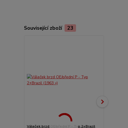
Související zboží
23
Váleček brzd OE/přední P - Typ 2+Brazil
Štít brzd/př