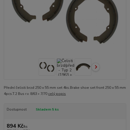
Přední čelisti brzd 250 x 55 mm set 4ks.Brake shoe set front 250 x 55 mm
4pcs.T.2 Bus r.v. 8/63 » 7/70
celý popis
Dostupnost
Skladem 5 ks
894 Kč
/
ks