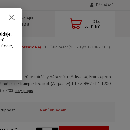
Přihlášení
 si rady? Zavolejte.
0
ks
 602 330 329
za
0 Kč
, 9-18 hod.)
údaje.
ní
 údaje,
ské díly (Karosseridele)
Čelo přední/OE - Typ 1 (1967 » 03)
 čelo bez otvorů pro držáky nárazníku (A-kvalita).Front apron
 holes for bumper bracket (A-quality).T.1 r.v. 8/67 »T.1 1200
73 » 7/03
celý popis
tupnost
Není skladem