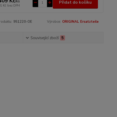
409 Kč
/
ks
Přidat do košíku
91 Kč
bez DPH
roduktu:
951220-OE
Výrobce:
ORIGINAL Ersatzteile
Související zboží
5