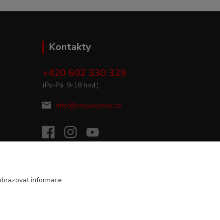
Kontakty
+420 602 330 329
(Po-Pá, 9-18 hod.)
info@broukservis.cz
obrazovat informace