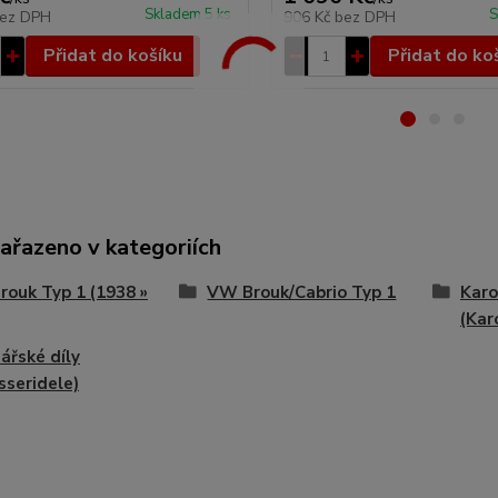
Skladem 5 ks
S
ez DPH
906 Kč
bez DPH
Přidat do košíku
Přidat do ko
zařazeno v kategoriích
ouk Typ 1 (1938 »
VW Brouk/Cabrio Typ 1
Karo
(Kar
ářské díly
sseridele)