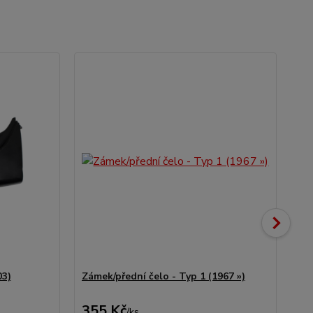
Ak
03)
Zámek/přední čelo - Typ 1 (1967 »)
Zás
- T
355 Kč
3
/
ks