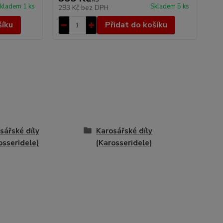
kladem 1 ks
Skladem 5 ks
293 Kč
bez DPH
26
šíku
Přidat do košíku
sářské díly
Karosářské díly
osseridele)
(Karosseridele)