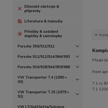
Dílenské nástroje &
přípravky
Literatura & manuály
Přívěšky & ozdobné
Kompl
doplňky & samolepky
Porsche 356/911/912
Komple
Porsche 911/912/914/964/993
Přední če
Porsche 924/928/944/959/968
Front apr
VW Transporter T.4 (1990 »
03)
T.1 r.v. 8
T.1 1200 
VW Transporter T.25 (1979 »
92)
VW LT/Golf/Jetta/Scirocco