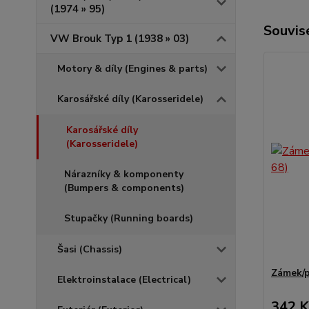
(1974 » 95)
Souvise
VW Brouk Typ 1 (1938 » 03)
Motory & díly (Engines & parts)
Karosářské díly (Karosseridele)
Karosářské díly
(Karosseridele)
Nárazníky & komponenty
(Bumpers & components)
Stupačky (Running boards)
Šasi (Chassis)
Zámek/př
Elektroinstalace (Electrical)
342 K