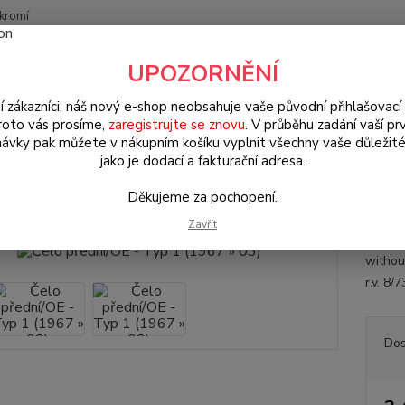
kromí
Nevíte
UPOZORNĚNÍ
Hledat
+420
(Po-Pá
í zákazníci, náš nový e-shop neobsahuje vaše původní přihlašovací 
roto vás prosíme,
zaregistrujte se znovu
. V průběhu zadání vaší prv
ávky pak můžete v nákupním košíku vyplnit všechny vaše důležité
W Brouk Typ 1 (1938 » 03)
Karosářské díly (Karosseridele)
Karosář
jako je dodací a fakturační adresa.
 přední/OE - Typ 1 (1967 » 03)
Děkujeme za pochopení.
Zavřít
Přední
without
r.v. 8/
Dos