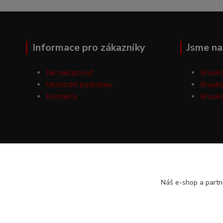
Informace pro zákazníky
Jsme na 
Jak nakupovat
Brouks
Obchodní podmínky
Brouks
Kontakty
Brouks
Náš e-shop a partn