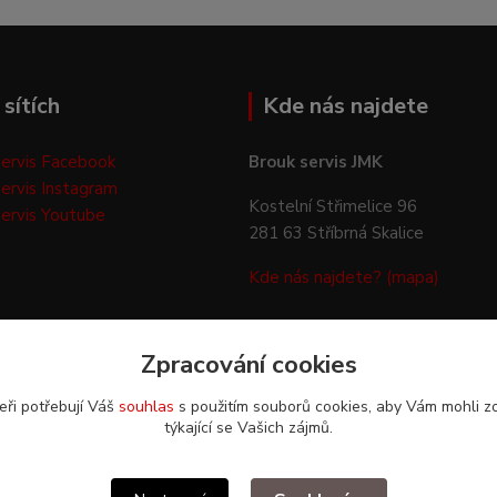
sítích
Kde nás najdete
ervis Facebook
Brouk servis JMK
ervis Instagram
Kostelní Střimelice 96
ervis Youtube
281 63 Stříbrná Skalice
Kde nás najdete? (mapa)
Zpracování cookies
eři potřebují Váš
souhlas
s použitím souborů cookies, aby Vám mohli z
týkající se Vašich zájmů.
Upravit sběr cookies.