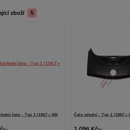
jící zboží
5
ední čelo - Typ 1 (1967 » 68)
Čelo přední - Typ 1 (1967 » 
č
1 096 Kč
/
ks
/
ks