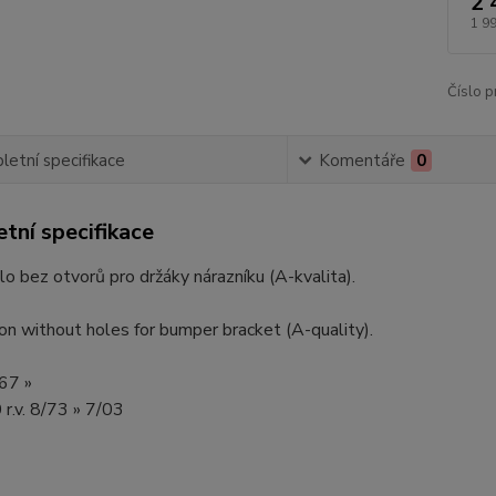
2 
1 9
Číslo p
etní specifikace
Komentáře
0
tní specifikace
lo bez otvorů pro držáky nárazníku (A-kvalita).
on without holes for bumper bracket (A-quality).
/67 »
r.v. 8/73 » 7/03