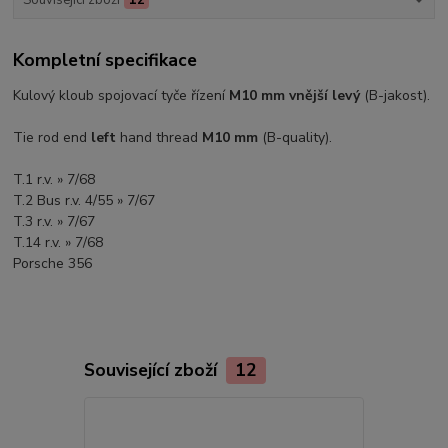
Kompletní specifikace
Kulový kloub spojovací tyče řízení
M10 mm vnější levý
(B-jakost).
Tie rod end
left
hand thread
M10 mm
(B-quality).
T.1 r.v. » 7/68
T.2 Bus r.v. 4/55 » 7/67
T.3 r.v. » 7/67
T.14 r.v. » 7/68
Porsche 356
Související zboží
12
Akce