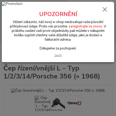
0
ks
+420 602 330 329
za
0 Kč
(Po-Pá, 9-18 hod.)
UPOZORNĚNÍ
Menu
Vážení zákazníci, náš nový e-shop neobsahuje vaše původní
přihlašovací údaje. Proto vás prosíme,
zaregistrujte se znovu
. V
průběhu zadání vaší první objednávky pak můžete v nákupním
Hledat
košíku vyplnit všechny vaše důležité údaje, jako je dodací a
fakturační adresa.
Děkujeme za pochopení.
Úvod
VW Brouk Typ 1 (1938 » 03)
Šasi (Chassis)
Řízení & přední
náprava (Steering & front axle)
Čep řízení/vnější L - Typ 1/2/3/14/Porsche 356
Zavřít
(» 1968)
Čep řízení/vnější L - Typ
1/2/3/14/Porsche 356 (» 1968)