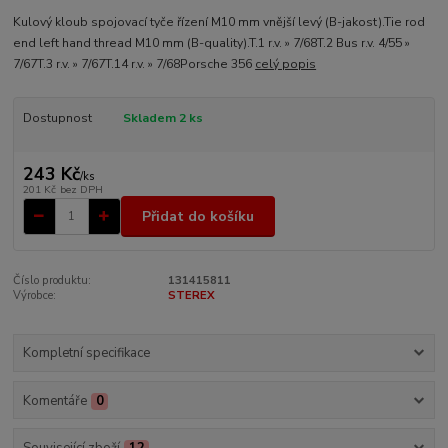
Kulový kloub spojovací tyče řízení M10 mm vnější levý (B-jakost).Tie rod
end left hand thread M10 mm (B-quality).T.1 r.v. » 7/68T.2 Bus r.v. 4/55 »
7/67T.3 r.v. » 7/67T.14 r.v. » 7/68Porsche 356
celý popis
Dostupnost
Skladem 2 ks
243 Kč
/
ks
201 Kč
bez DPH
Přidat do košíku
Číslo produktu:
131415811
Výrobce:
STEREX
Kompletní specifikace
Komentáře
0
Související zboží
12