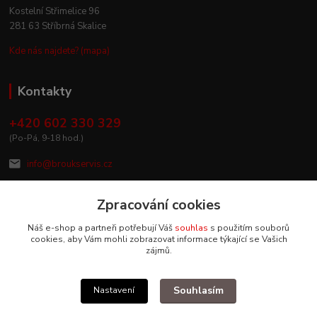
Kostelní Střimelice 96
281 63 Stříbrná Skalice
Kde nás najdete? (mapa)
Kontakty
+420 602 330 329
(Po-Pá, 9-18 hod.)
info@broukservis.cz
Zpracování cookies
Náš e-shop a partneři potřebují Váš
souhlas
s použitím souborů
cookies, aby Vám mohli zobrazovat informace týkající se Vašich
zájmů.
Souhlasím
Nastavení
Upravit sběr cookies.