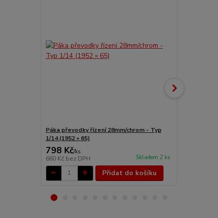
Páka převodky řízení 28mm/chrom - Typ
Tyč řízení sp
1/14 (1952 » 65)
798 Kč
1 161 Kč
/
ks
Skladem 2 ks
660 Kč
bez DPH
960 Kč
bez 
Přidat do košíku