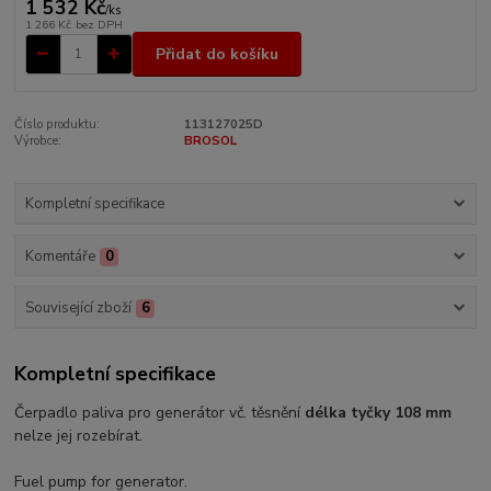
1 532 Kč
/
ks
1 266 Kč
bez DPH
Přidat do košíku
Číslo produktu:
113127025D
Výrobce:
BROSOL
Kompletní specifikace
Komentáře
0
Související zboží
6
Kompletní specifikace
Čerpadlo paliva pro generátor vč. těsnění
délka tyčky 108 mm
nelze jej rozebírat.
Fuel pump for generator.