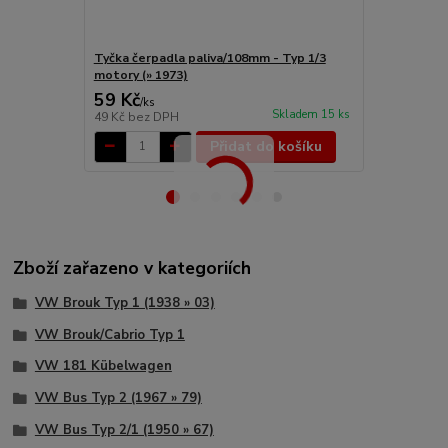
Tyčka čerpadla paliva/108mm - Typ 1/3
Čerpadlo pa
motory (» 1973)
motory (197
59 Kč
1 135 Kč
/
ks
Skladem 15 ks
49 Kč
bez DPH
938 Kč
bez 
Přidat do košíku
Zboží zařazeno v kategoriích
VW Brouk Typ 1 (1938 » 03)
VW Brouk/Cabrio Typ 1
VW 181 Kübelwagen
VW Bus Typ 2 (1967 » 79)
VW Bus Typ 2/1 (1950 » 67)