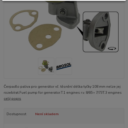
Čerpadlo paliva pro generátor vč. těsnění délka tyčky 108 mm nelze jej
rozebírat.Fuel pump for generator.T.1 engines r.v. 8/65 » 7/73T.3 engines
celý popis
Dostupnost
Není skladem