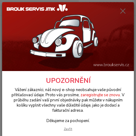
0
ks
+420 602 330 329
za
0 Kč
(Po-Pá, 9-18 hod.)
Menu
Hledat
Úvod
VW Bus Typ 2 (1967 » 79)
Motorové díly (Engine parts)
Čerpadlo paliva Brosol/108mm - Typ 1/3 motory (1965 » 73)
Čerpadlo paliva Brosol/108mm -
UPOZORNĚNÍ
Typ 1/3 motory (1965 » 73)
Vážení zákazníci, náš nový e-shop neobsahuje vaše původní
přihlašovací údaje. Proto vás prosíme,
zaregistrujte se znovu
. V
průběhu zadání vaší první objednávky pak můžete v nákupním
košíku vyplnit všechny vaše důležité údaje, jako je dodací a
fakturační adresa.
Děkujeme za pochopení.
Zavřít