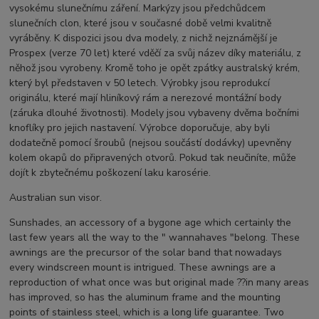
vysokému slunečnímu záření. Markýzy jsou předchůdcem
slunečních clon, které jsou v současné době velmi kvalitně
vyráběny. K dispozici jsou dva modely, z nichž nejznámější je
Prospex (verze 70 let) které vděčí za svůj název díky materiálu, z
něhož jsou vyrobeny. Kromě toho je opět zpátky australský krém,
který byl představen v 50 letech. Výrobky jsou reprodukcí
originálu, které mají hliníkový rám a nerezové montážní body
(záruka dlouhé životnosti). Modely jsou vybaveny dvěma bočními
knoflíky pro jejich nastavení. Výrobce doporučuje, aby byli
dodatečně pomocí šroubů (nejsou součástí dodávky) upevněny
kolem okapů do připravených otvorů. Pokud tak neučiníte, může
dojít k zbytečnému poškození laku karosérie.
Australian sun visor.
Sunshades, an accessory of a bygone age which certainly the
last few years all the way to the " wannahaves "belong. These
awnings are the precursor of the solar band that nowadays
every windscreen mount is intrigued. These awnings are a
reproduction of what once was but original made ??in many areas
has improved, so has the aluminum frame and the mounting
points of stainless steel, which is a long life guarantee. Two