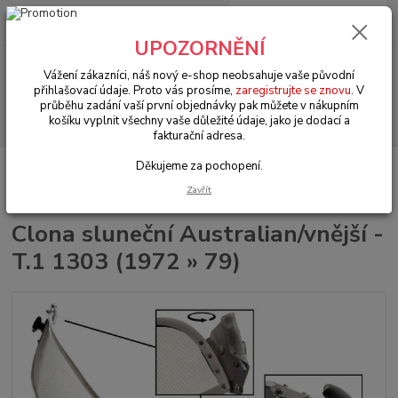
0
ks
+420 602 330 329
za
0 Kč
(Po-Pá, 9-18 hod.)
UPOZORNĚNÍ
Menu
Vážení zákazníci, náš nový e-shop neobsahuje vaše původní
přihlašovací údaje. Proto vás prosíme,
zaregistrujte se znovu
. V
průběhu zadání vaší první objednávky pak můžete v nákupním
Hledat
košíku vyplnit všechny vaše důležité údaje, jako je dodací a
fakturační adresa.
Děkujeme za pochopení.
Úvod
VW Brouk Typ 1 (1938 » 03)
Exteriér (Exterior)
Doplňkové díly
(Complementary products)
Clona sluneční Australian/vnější - T.1 1303
Zavřít
(1972 » 79)
Clona sluneční Australian/vnější -
T.1 1303 (1972 » 79)