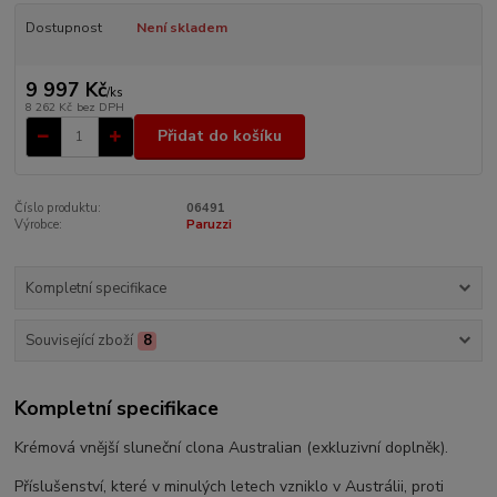
Dostupnost
Není skladem
9 997 Kč
/
ks
8 262 Kč
bez DPH
Přidat do košíku
Číslo produktu:
06491
Výrobce:
Paruzzi
Kompletní specifikace
Související zboží
8
Kompletní specifikace
Krémová vnější sluneční clona Australian (exkluzivní doplněk).
Příslušenství, které v minulých letech vzniklo v Austrálii, proti