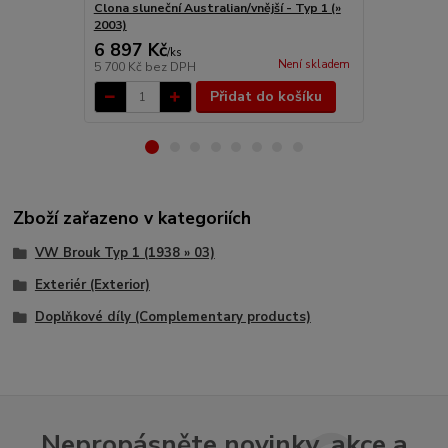
Clona sluneční Australian/vnější - Typ 1 (»
Clona sluneč
2003)
(1967 » 79)
6 897 Kč
6 969 Kč
/
ks
Není skladem
5 700 Kč
bez DPH
5 760 Kč
bez
Přidat do košíku
Zboží zařazeno v kategoriích
VW Brouk Typ 1 (1938 » 03)
Exteriér (Exterior)
Doplňkové díly (Complementary products)
Nepropásněte novinky, akce a