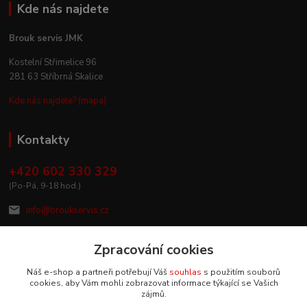
Kde nás najdete
Brouk servis JMK
Kostelní Střimelice 96
281 63 Stříbrná Skalice
Kde nás najdete? (mapa)
Kontakty
+420 602 330 329
(Po-Pá, 9-18 hod.)
info@broukservis.cz
Zpracování cookies
Náš e-shop a partneři potřebují Váš
souhlas
s použitím souborů
cookies, aby Vám mohli zobrazovat informace týkající se Vašich
zájmů.