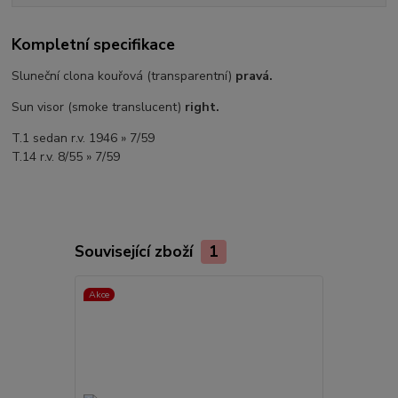
Kompletní specifikace
Sluneční clona kouřová (transparentní)
pravá.
Sun visor (smoke translucent)
right.
T.1 sedan r.v. 1946 » 7/59
T.14 r.v. 8/55 » 7/59
Související zboží
1
Akce