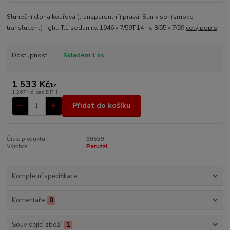
Sluneční clona kouřová (transparentní) pravá. Sun visor (smoke
translucent) right. T.1 sedan r.v. 1946 » 7/59T.14 r.v. 8/55 » 7/59
celý popis
Dostupnost
Skladem 1 ks
1 533 Kč
/
ks
1 267 Kč
bez DPH
Přidat do košíku
Číslo produktu:
00559
Výrobce:
Paruzzi
Kompletní specifikace
Komentáře
0
Související zboží
1