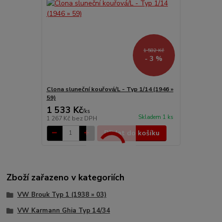
1 582 Kč
- 3 %
Clona sluneční kouřová/L - Typ 1/14 (1946 »
59)
1 533 Kč
/
ks
Skladem 1 ks
1 267 Kč
bez DPH
Přidat do košíku
Zboží zařazeno v kategoriích
VW Brouk Typ 1 (1938 » 03)
VW Karmann Ghia Typ 14/34