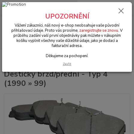
0
ks
+420 602 330 329
za
0 Kč
(Po-Pá, 9-18 hod.)
UPOZORNĚNÍ
Menu
Vážení zákazníci, náš nový e-shop neobsahuje vaše původní
přihlašovací údaje. Proto vás prosíme,
zaregistrujte se znovu
. V
průběhu zadání vaší první objednávky pak můžete v nákupním
Hledat
košíku vyplnit všechny vaše důležité údaje, jako je dodací a
fakturační adresa.
Děkujeme za pochopení.
Úvod
VW Transporter T.4 (1990 » 03)
Brzdy (Brakes)
Destičky
brzd/přední - Typ 4 (1990 » 99)
Zavřít
Destičky brzd/přední - Typ 4
(1990 » 99)