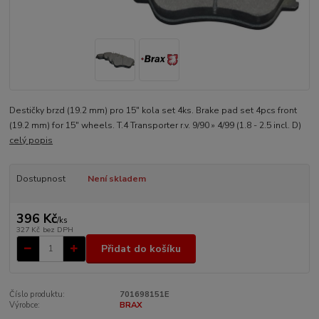
Destičky brzd (19.2 mm) pro 15" kola set 4ks. Brake pad set 4pcs front
(19.2 mm) for 15" wheels. T.4 Transporter r.v. 9/90 » 4/99 (1.8 - 2.5 incl. D)
celý popis
Dostupnost
Není skladem
396 Kč
/
ks
327 Kč
bez DPH
Přidat do košíku
Číslo produktu:
701698151E
Výrobce:
BRAX