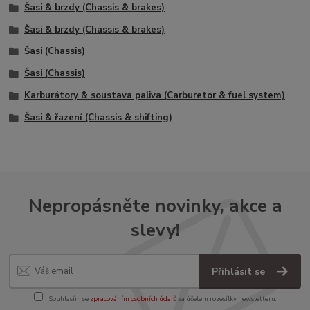
Šasi & brzdy (Chassis & brakes)
Šasi & brzdy (Chassis & brakes)
Šasi (Chassis)
Šasi (Chassis)
Karburátory & soustava paliva (Carburetor & fuel system)
Šasi & řazení (Chassis & shifting)
Nepropásněte novinky, akce a
slevy!
Přihlásit se
Souhlasím se
zpracováním osobních údajů
za účelem rozesílky newsletteru.