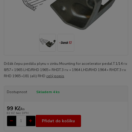
Držák čepu pedálu plynu v zinku.Mounting for accelerator pedal.T.1/14 r.v.
8/57 » 1965 LHD/RHD 1965 » RHDT.3 r.v. » 1964 LHD/RHD 1964 » RHDT.3 r.v.
RHD 1965 »181 (all) RHD
celý popis
Dostupnost
Skladem 4 ks
99 Kč
/
ks
82 Kč
bez DPH
Přidat do košíku