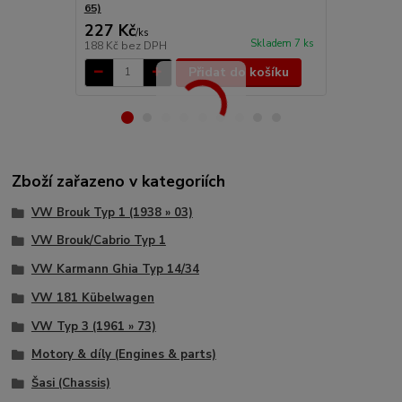
65)
»)
227 Kč
172 Kč
/
ks
/
ks
Skladem 7 ks
188 Kč
bez DPH
142 Kč
bez 
Přidat do košíku
Zboží zařazeno v kategoriích
VW Brouk Typ 1 (1938 » 03)
VW Brouk/Cabrio Typ 1
VW Karmann Ghia Typ 14/34
VW 181 Kübelwagen
VW Typ 3 (1961 » 73)
Motory & díly (Engines & parts)
Šasi (Chassis)