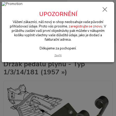
0
ks
+420 602 330 329
za
0 Kč
(Po-Pá, 9-18 hod.)
UPOZORNĚNÍ
Menu
Vážení zákazníci, náš nový e-shop neobsahuje vaše původní
přihlašovací údaje. Proto vás prosíme,
zaregistrujte se znovu
. V
průběhu zadání vaší první objednávky pak můžete v nákupním
Hledat
košíku vyplnit všechny vaše důležité údaje, jako je dodací a
fakturační adresa.
Děkujeme za pochopení.
Úvod
VW 181 Kübelwagen
Šasi (Chassis)
Držák pedálu plynu - Typ
1/3/14/181 (1957 »)
Zavřít
Držák pedálu plynu - Typ
1/3/14/181 (1957 »)