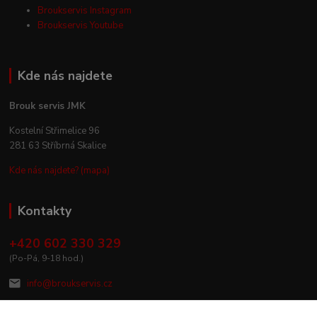
Broukservis Instagram
Broukservis Youtube
Kde nás najdete
Brouk servis JMK
Kostelní Střimelice 96
281 63 Stříbrná Skalice
Kde nás najdete? (mapa)
Kontakty
+420 602 330 329
(Po-Pá, 9-18 hod.)
info@broukservis.cz