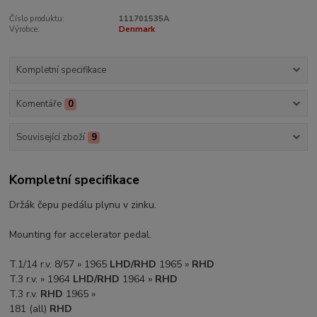
Číslo produktu:
111701535A
Výrobce:
Denmark
Kompletní specifikace
Komentáře
0
Související zboží
9
Kompletní specifikace
Držák čepu pedálu plynu v zinku.
Mounting for accelerator pedal.
T.1/14 r.v. 8/57 » 1965
LHD/RHD
1965 »
RHD
T.3 r.v. » 1964
LHD/RHD
1964 »
RHD
T.3 r.v.
RHD
1965 »
181 (all)
RHD