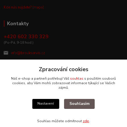
Kde nás najdete? (mapa)
Kontakty
+420 602 330 329
(Po-Pá, 9-18 hod.)
info@broukservis.cz
Zpracování cookies
Náš e-shop a partneři potřebují Váš
souhlas
s použitím souborů
cookies, aby Vám mohli zobrazovat informace týkající se Vašich
zájmů.
Souhlasím
Nastavení
Upravit sběr cookies.
Souhlas můžete odmítnout
zde
.
Vytvořeno na
Eshop-rychle.cz