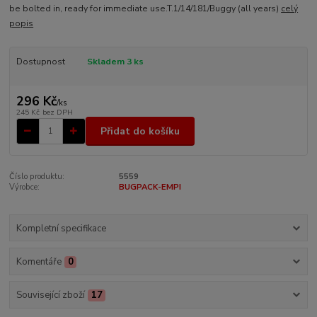
be bolted in, ready for immediate use.T.1/14/181/Buggy (all years)
celý
popis
Dostupnost
Skladem 3 ks
296 Kč
/
ks
245 Kč
bez DPH
Přidat do košíku
Číslo produktu:
5559
Výrobce:
BUGPACK-EMPI
Kompletní specifikace
Komentáře
0
Související zboží
17