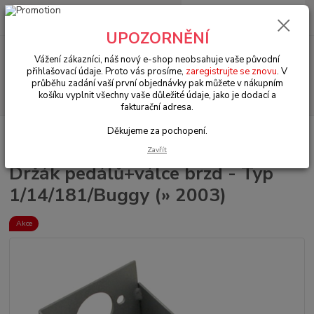
0
ks
+420 602 330 329
za
0 Kč
(Po-Pá, 9-18 hod.)
UPOZORNĚNÍ
Menu
Vážení zákazníci, náš nový e-shop neobsahuje vaše původní
přihlašovací údaje. Proto vás prosíme,
zaregistrujte se znovu
. V
průběhu zadání vaší první objednávky pak můžete v nákupním
Hledat
košíku vyplnit všechny vaše důležité údaje, jako je dodací a
fakturační adresa.
Děkujeme za pochopení.
Úvod
VW Buggy/Baja/Trike
Rámy (Frames)
Držák pedálů+válce brzd
- Typ 1/14/181/Buggy (» 2003)
Zavřít
Držák pedálů+válce brzd - Typ
1/14/181/Buggy (» 2003)
Akce