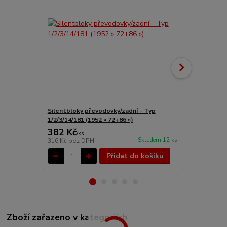
Silentbloky převodovky/zadní - Typ
Silentbloky
1/2/3/14/181 (1952 » 72+86 »)
1/2/3/14/181
382 Kč
1 982 Kč
/
ks
Skladem 12 ks
316 Kč
bez DPH
1 638 Kč
bez
Přidat do košíku
Zboží zařazeno v kategoriích