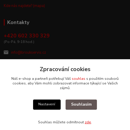
Kde nás najdete? (mapa)
Kontakty
+420 602 330 329
(Po-Pá, 9-18 hod.)
info@broukservis.cz
Zpracování cookies
Náš e-shop a partneři potřebují Váš
souhlas
s použitím souborů
cookies, aby Vám mohli zobrazovat informace týkající se Vašich
zájmů.
Souhlasím
Nastavení
Upravit sběr cookies.
Souhlas můžete odmítnout
zde
.
Vytvořeno na
Eshop-rychle.cz