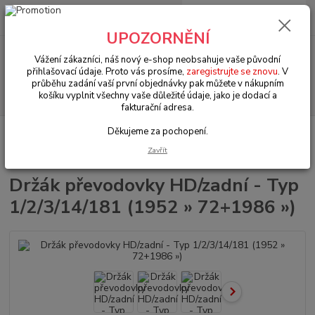
0
ks
+420 602 330 329
za
0 Kč
(Po-Pá, 9-18 hod.)
UPOZORNĚNÍ
Menu
Vážení zákazníci, náš nový e-shop neobsahuje vaše původní
přihlašovací údaje. Proto vás prosíme,
zaregistrujte se znovu
. V
průběhu zadání vaší první objednávky pak můžete v nákupním
Hledat
košíku vyplnit všechny vaše důležité údaje, jako je dodací a
fakturační adresa.
Děkujeme za pochopení.
Úvod
VW Brouk Typ 1 (1938 » 03)
Šasi (Chassis)
Převodovka & zadní
náprava (Gearbox & rear axle)
Držák převodovky HD/zadní - Typ
Zavřít
1/2/3/14/181 (1952 » 72+1986 »)
Držák převodovky HD/zadní - Typ
1/2/3/14/181 (1952 » 72+1986 »)