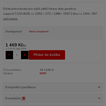
Držák převodovky pro vyšší zátěž.Heavy duty gearbox
support.T.1/3/14/181 r.v. 10/52 » 7/72 + 1986 » 7/03T.2 Bus r.v. 1/54 » 7/67
celý popis
Dostupnost
Není skladem
1 469 Kč
/
ks
1 214 Kč
bez DPH
Přidat do košíku
Číslo produktu:
18-1106-0
Výrobce:
EMPI
Kompletní specifikace
Komentáře
0