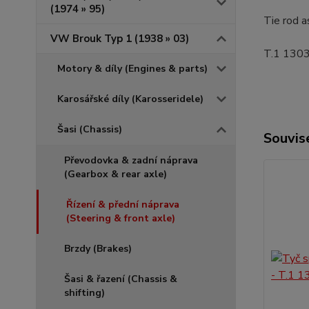
(1974 » 95)
Tie rod a
VW Brouk Typ 1 (1938 » 03)
T.1 1303 
Motory & díly (Engines & parts)
Karosářské díly (Karosseridele)
Šasi (Chassis)
Souvise
Převodovka & zadní náprava
(Gearbox & rear axle)
Řízení & přední náprava
(Steering & front axle)
Brzdy (Brakes)
Šasi & řazení (Chassis &
shifting)