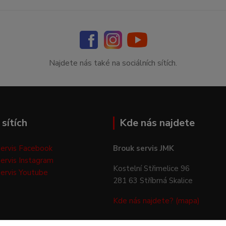
Najdete nás také na sociálních sítích.
sítích
Kde nás najdete
ervis Facebook
Brouk servis JMK
ervis Instagram
Kostelní Střimelice 96
ervis Youtube
281 63 Stříbrná Skalice
Kde nás najdete? (mapa)