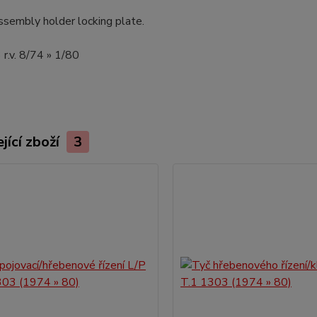
ssembly holder locking plate.
r.v. 8/74 » 1/80
jící zboží
3