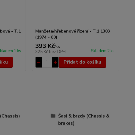
bová - T.1
Manžeta/hřebenové řízení - T.1 1303
(1974 » 80)
393 Kč
/
ks
kladem 1 ks
Skladem 2 ks
325 Kč
bez DPH
šíku
Přidat do košíku
 (Chassis)
Šasi & brzdy (Chassis &
brakes)