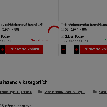
ovací/hřebenové řízení L/P -
Tyč hřebenového řízení/klou
 (1974 » 80)
1303 (1974 » 80)
 Kč
2 153 Kč
/
ks
/
ks
Není skladem
S
ez DPH
1 779 Kč
bez DPH
Přidat do košíku
Přidat do ko
zařazeno v kategoriích
ouk Typ 1 (1938 »
VW Brouk/Cabrio Typ 1
Šasi
í & přední náprava