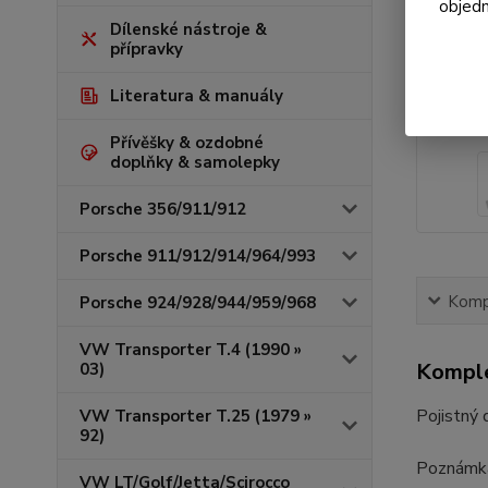
objedn
Dílenské nástroje &
přípravky
Literatura & manuály
Přívěšky & ozdobné
doplňky & samolepky
Porsche 356/911/912
Porsche 911/912/914/964/993
Kompl
Porsche 924/928/944/959/968
VW Transporter T.4 (1990 »
Komple
03)
Pojistný 
VW Transporter T.25 (1979 »
92)
Poznámk
VW LT/Golf/Jetta/Scirocco