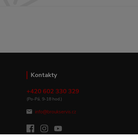
Kontakty
+420 602 330 329
(Po-Pá, 9-18 hod.)
info@broukservis.cz