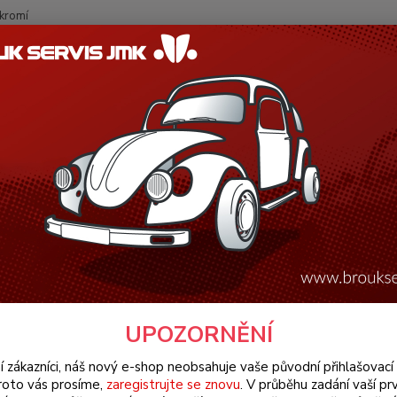
kromí
Nevíte
Hledat
+420
(Po-Pá
W Brouk Typ 1 (1938 » 03)
Šasi (Chassis)
Řízení & přední náprava (
 » 80)
k spojovací tyče řízení/hřeben -
Pojist
č. 16Ti
celý p
UPOZORNĚNÍ
Dos
í zákazníci, náš nový e-shop neobsahuje vaše původní přihlašovací 
roto vás prosíme,
zaregistrujte se znovu
. V průběhu zadání vaší prv