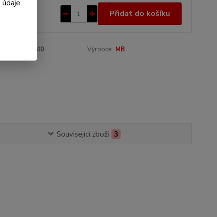
 údaje,
3 Kč
/
ks
Přidat do košíku
 Kč
bez DPH
roduktu:
04340
Výrobce:
MB
Související zboží
3