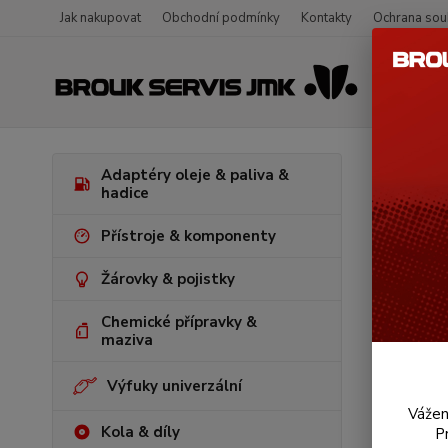
Jak nakupovat
Obchodní podmínky
Kontakty
Ochrana sou
Úvod
V
Adaptéry oleje & paliva &
1303 (1974
hadice
Držá
Přístroje & komponenty
Žárovky & pojistky
Akce
Chemické přípravky &
maziva
Výfuky univerzální
Vážen
Kola & díly
P