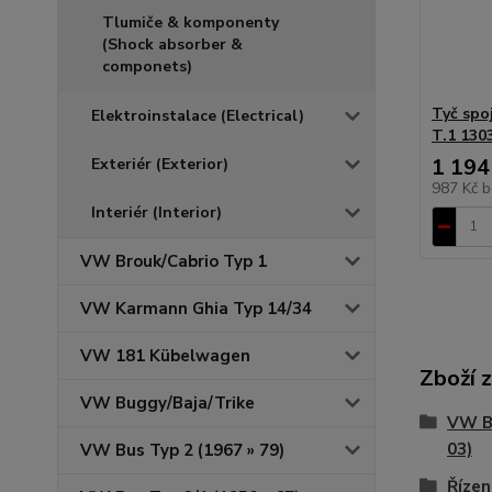
Tlumiče & komponenty
(Shock absorber &
componets)
Tyč spoj
Elektroinstalace (Electrical)
T.1 1303
1 194
Exteriér (Exterior)
987 Kč
b
Interiér (Interior)
VW Brouk/Cabrio Typ 1
VW Karmann Ghia Typ 14/34
VW 181 Kübelwagen
Zboží 
VW Buggy/Baja/Trike
VW Br
03)
VW Bus Typ 2 (1967 » 79)
Řízen