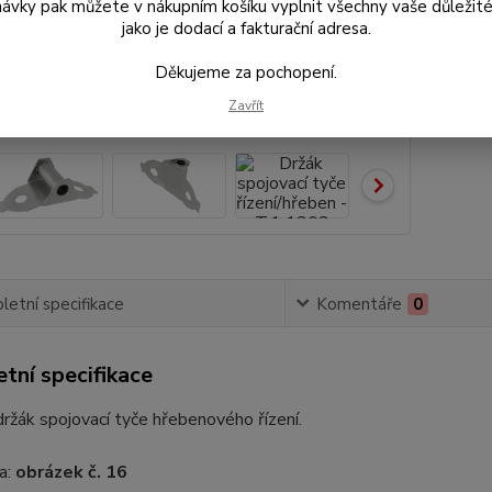
ávky pak můžete v nákupním košíku vyplnit všechny vaše důležité
84
jako je dodací a fakturační adresa.
697
992 Kč
Děkujeme za pochopení.
- 15 %
Zavřít
Číslo p
etní specifikace
Komentáře
0
tní specifikace
držák spojovací tyče hřebenového řízení.
a:
obrázek č. 16