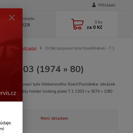
Přihlášení
 si rady? Zavolejte.
0
ks
 602 330 329
za
0 Kč
, 9-18 hod.)
Steering & front axle)
Držák spojovací tyče řízení/hřeben - T.1
 T.1 1303 (1974 » 80)
ný držák spojovací tyče hřebenového řízení.Poznámka: obrázek
e rod assembly holder locking plate.T.1 1303 r.v. 8/74 » 1/80
opis
tupnost
Není skladem
údaje.
ní