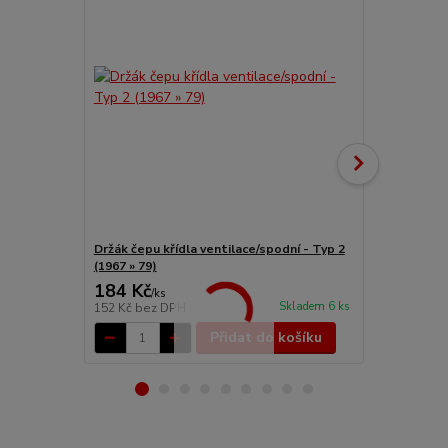
Držák čepu křídla ventilace/spodní - Typ 2
Křídlo venti
(1967 » 79)
03)
184 Kč
9 673 Kč
/
ks
Skladem 6 ks
152 Kč
bez DPH
7 994 Kč
bez
Přidat do košíku