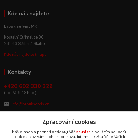
Kde nás najdete
Brouk servis JMK
Kostelní Střimelice 96
281 63 Stříbrná Skalice
Kde nás najdete? (mapa)
Kontakty
+420 602 330 329
(Po-Pá, 9-18 hod.)
info@broukservis.cz
Zpracování cookies
Náš e-shop a partneři potřebují Váš
souhlas
s použitím souborů
cookies, aby Vám mohli zobrazovat informace týkající se Vašich