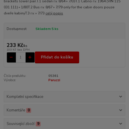
brackets lower pair.T.1 sedan r.v. 8/64 » 7/03T.1 Cabrio r.v. 1964 (VIN 115
031 111) » 1/80T.2 Bus r.v. 8/67 » 7/79 only for the cabin doors pouze
dveře kabinyT.3 r.v. » 7/73
celý popis
Dostupnost
Skladem 5 ks
233 Kč
/
ks
193 Kč
bez DPH
Přidat do košíku
Číslo produktu:
05361
Výrobce:
Paruzzi
Kompletní specifikace
Komentáře
0
Související zboží
9