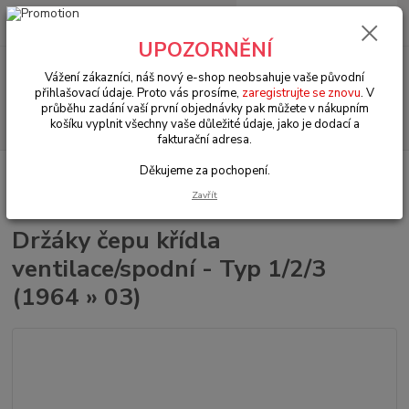
0
ks
+420 602 330 329
za
0 Kč
(Po-Pá, 9-18 hod.)
UPOZORNĚNÍ
Menu
Vážení zákazníci, náš nový e-shop neobsahuje vaše původní
přihlašovací údaje. Proto vás prosíme,
zaregistrujte se znovu
. V
průběhu zadání vaší první objednávky pak můžete v nákupním
Hledat
košíku vyplnit všechny vaše důležité údaje, jako je dodací a
fakturační adresa.
Děkujeme za pochopení.
Úvod
VW Brouk Typ 1 (1938 » 03)
Exteriér (Exterior)
Doplňkové díly
(Complementary products)
Držáky čepu křídla ventilace/spodní - Typ 1/2/3
Zavřít
(1964 » 03)
Držáky čepu křídla
ventilace/spodní - Typ 1/2/3
(1964 » 03)