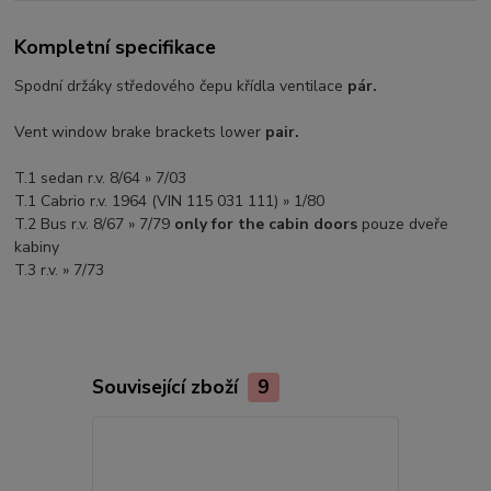
Kompletní specifikace
Spodní držáky středového čepu křídla ventilace
pár.
Vent window brake brackets lower
pair.
T.1 sedan r.v. 8/64 » 7/03
T.1 Cabrio r.v. 1964 (VIN 115 031 111) » 1/80
T.2 Bus r.v. 8/67 » 7/79
only for the cabin doors
pouze dveře
kabiny
T.3 r.v. » 7/73
Související zboží
9