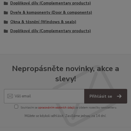
Doplňkové díly (Complementary products)
Dveře & komponenty (Door & components)
Okna & těsnění (Windows & seals)
Doplňkové díly (Complementary products)
Nepropásněte novinky, akce a
slevy!
Přihlásit se
Souhlasím se
zpracováním osobních údajů
za účelem rozesílky newsletteru.
Můžete se kdykoli odhlásit. Zasíláme jednou za 14 dní.