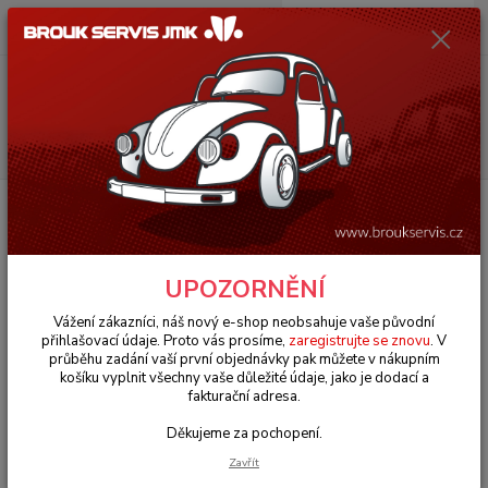
0
ks
+420 602 330 329
za
0 Kč
(Po-Pá, 9-18 hod.)
Menu
Hledat
Úvod
VW Brouk Typ 1 (1938 » 03)
Motory & díly (Engines & parts)
Výfuky sportovní (Exhausts sports)
Držáky J-trubky/výfuk - Typ 1/3 motory
(» 2003)
Držáky J-trubky/výfuk - Typ 1/3
UPOZORNĚNÍ
motory (» 2003)
Vážení zákazníci, náš nový e-shop neobsahuje vaše původní
přihlašovací údaje. Proto vás prosíme,
zaregistrujte se znovu
. V
průběhu zadání vaší první objednávky pak můžete v nákupním
košíku vyplnit všechny vaše důležité údaje, jako je dodací a
fakturační adresa.
Děkujeme za pochopení.
Zavřít