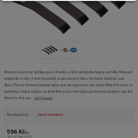
Masivní ocelové držáky pro J-trubky a Std výměníky tepla set 4ks.Masivní
materiál o síle 3 mm (montáž svařováním).Tabs for heat shields set
4pcs.These formed metal tabs are designed to be retro fitted to new or
existing J-tube pipes so that the push rod tube protection plates can be
fitted to the ex...
celý popis
Dostupnost
Není skladem
596 Kč
/
ks
493 Kč
bez DPH