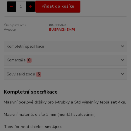
Přidat do košíku
Číslo produktu:
00-3359-0
Výrobce:
BUGPACK-EMPI
Kompletní specifikace
Komentáře
0
Související zboží
5
Kompletní specifikace
Masivní ocelové držáky pro J-trubky a Std výměníky tepla
set 4ks.
Masivní materiál o síle 3 mm (montáž svařováním).
Tabs for heat shields
set 4pcs.