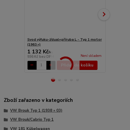
Svod výfuku-J/dual+příruba L - Typ 1 motor
Svod výfuku-
(1963 »)
(1963 »)
1 132 Kč
1 132 Kč
/
ks
Není skladem
936 Kč
bez DPH
936 Kč
bez 
Přidat do košíku
Zboží zařazeno v kategoriích
VW Brouk Typ 1 (1938 » 03)
VW Brouk/Cabrio Typ 1
VW 181 Kübelwagen