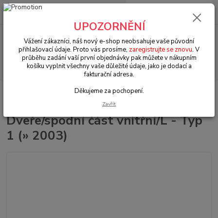
0
ks
+420 602 330 329
za
0 Kč
(Po-Pá, 9-18 hod.)
UPOZORNĚNÍ
Menu
Vážení zákazníci, náš nový e-shop neobsahuje vaše původní
přihlašovací údaje. Proto vás prosíme,
zaregistrujte se znovu
. V
průběhu zadání vaší první objednávky pak můžete v nákupním
Hledat
košíku vyplnit všechny vaše důležité údaje, jako je dodací a
fakturační adresa.
Děkujeme za pochopení.
Úvod
VW Brouk Typ 1 (1938 » 03)
Karosářské díly (Karosseridele)
Karosářské díly (Karosseridele)
Dveře/spodní část vnitřní/L - Typ 1 (» 2003)
Zavřít
Dveře/spodní část vnitřní/L - Typ
1 (» 2003)