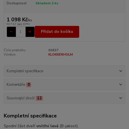
Dostupnost
Skladem 2 ks
1 098 Kč
/
ks
907 Kč
bez DPH
Přidat do košíku
Číslo produktu:
00837
Výrobce:
KLOKKERHOLM
Kompletní specifikace
Komentáře
0
Související zboží
12
Kompletní specifikace
Spodní část dveří
vnitřní levá
(B-jakost).