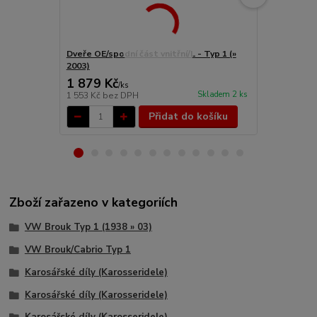
Dveře OE/spodní část vnitřní/L - Typ 1 (»
Regulace sta
2003)
(1974 »)
1 879 Kč
837 Kč
/
ks
/
ks
Skladem 2 ks
1 553 Kč
bez DPH
692 Kč
bez 
Přidat do košíku
Zboží zařazeno v kategoriích
VW Brouk Typ 1 (1938 » 03)
VW Brouk/Cabrio Typ 1
Karosářské díly (Karosseridele)
Karosářské díly (Karosseridele)