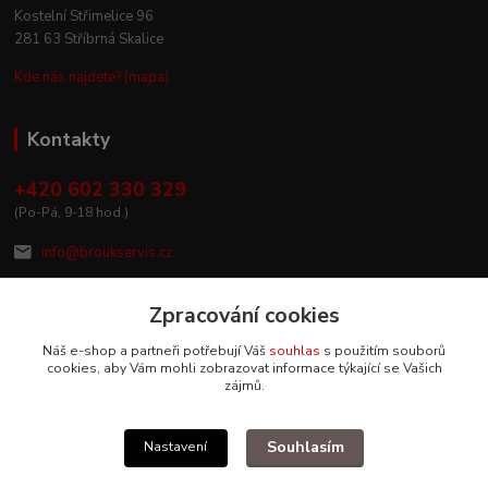
Kostelní Střimelice 96
281 63 Stříbrná Skalice
Kde nás najdete? (mapa)
Kontakty
+420 602 330 329
(Po-Pá, 9-18 hod.)
info@broukservis.cz
Zpracování cookies
Náš e-shop a partneři potřebují Váš
souhlas
s použitím souborů
cookies, aby Vám mohli zobrazovat informace týkající se Vašich
zájmů.
Souhlasím
Nastavení
Upravit sběr cookies.