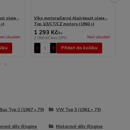
st oleje -
Víko motoru/černé Alu/výpust oleje -
Ví
 »)
Typ 1/3/CT/CZ motory (1960 »)
1/
1 293 Kč
1 
/
ks
ení skladem
Není skladem
1 069 Kč
bez DPH
1 
šíku
Přidat do košíku
us Typ 2 (1967 » 79)
VW Typ 3 (1961 » 73)
rové díly (Engine
Motorové díly (Engine