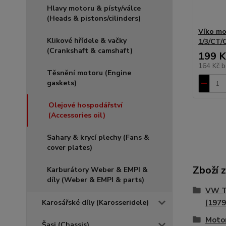
Hlavy motoru & písty/válce
(Heads & pistons/cilinders)
Víko mo
Klikové hřídele & vačky
1/3/CT/
(Crankshaft & camshaft)
199 K
164 Kč
b
Těsnění motoru (Engine
gaskets)
Olejové hospodářství
(Accessories oil)
Sahary & krycí plechy (Fans &
cover plates)
Zboží 
Karburátory Weber & EMPI &
díly (Weber & EMPI & parts)
VW T
Karosářské díly (Karosseridele)
(1979
Motor
Šasi (Chassis)