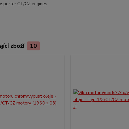
nsporter CT/CZ engines
jící zboží
10