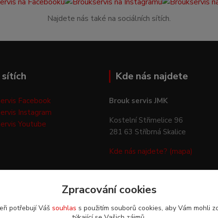
Najdete nás také na sociálních sítích.
sítích
Kde nás najdete
ervis Facebook
Brouk servis JMK
ervis Instagram
Kostelní Střimelice 96
ervis Youtube
281 63 Stříbrná Skalice
Kde nás najdete? (mapa)
Zpracování cookies
eři potřebují Váš
souhlas
s použitím souborů cookies, aby Vám mohli z
týkající se Vašich zájmů.