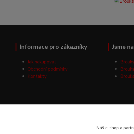
Informace pro zákazníky
Jsme na 
Jak nakupovat
Brouks
Obchodní podmínky
Brouks
Kontakty
Brouks
Náš e-shop a partn