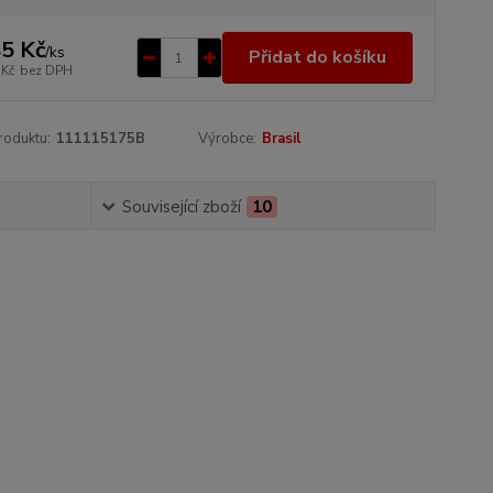
5 Kč
/
ks
Přidat do košíku
 Kč
bez DPH
roduktu:
111115175B
Výrobce:
Brasil
Související zboží
10