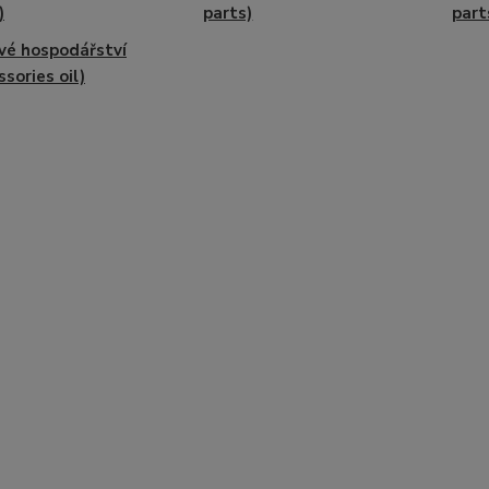
)
parts)
part
vé hospodářství
ssories oil)