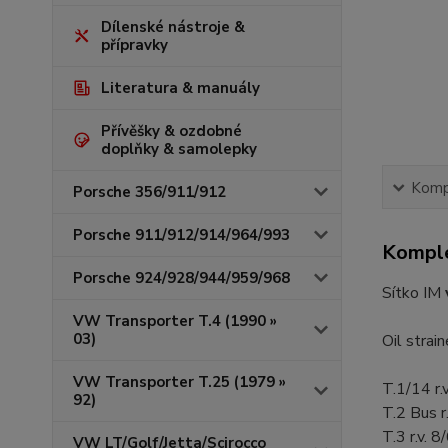
Dílenské nástroje &
přípravky
Literatura & manuály
Přívěšky & ozdobné
doplňky & samolepky
Kompl
Porsche 356/911/912
Porsche 911/912/914/964/993
Komple
Porsche 924/928/944/959/968
Sítko IM
VW Transporter T.4 (1990 »
03)
Oil strai
VW Transporter T.25 (1979 »
T.1/14 r.v
92)
T.2 Bus r
T.3 r.v. 8
VW LT/Golf/Jetta/Scirocco