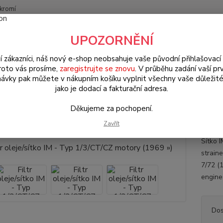
kromí
Nevíte
UPOZORNĚNÍ
Hledat
+420
(Po-Pá
í zákazníci, náš nový e-shop neobsahuje vaše původní přihlašovací 
roto vás prosíme,
zaregistrujte se znovu
. V průběhu zadání vaší prv
ávky pak můžete v nákupním košíku vyplnit všechny vaše důležité
W Brouk Typ 1 (1938 » 03)
Motory & díly (Engines & parts)
Olejové
jako je dodací a fakturační adresa.
motory (1969 »)
Děkujeme za pochopení.
r oleje/sítko IM - Typ 1/3/CT/CZ 
Zavřít
Sítko I
straine
7/72 (1
engin
Dos