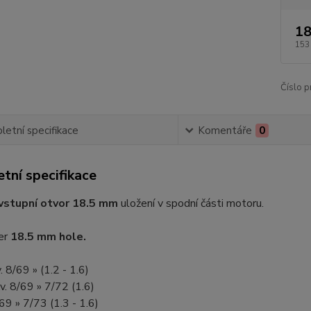
18
153
Číslo p
etní specifikace
Komentáře
0
tní specifikace
vstupní otvor 18.5 mm
uložení v spodní části motoru.
ner
18.5 mm hole.
. 8/69 » (1.2 - 1.6)
.v. 8/69 » 7/72 (1.6)
/69 » 7/73 (1.3 - 1.6)