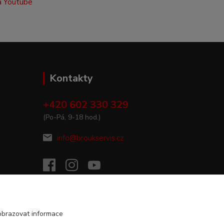
Kontakty
+420 602 330 329
(Po-Pá, 9-18 hod.)
info@broukservis.cz
obrazovat informace