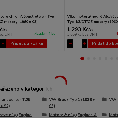
toru chrom/výpust oleje - Typ
Víko motoru/modré Alu/výpu
CZ motory (1960 » 03)
Typ 1/3/CT/CZ motory (1960
č
1 293 Kč
/
ks
/
ks
Skladem 1 ks
N
ez DPH
1 069 Kč
bez DPH
Přidat do košíku
Přidat do ko
zařazeno v kategoriích
ransporter T.25
VW Brouk Typ 1 (1938 »
VW B
 » 92)
03)
ové díly (Engine
Motory & díly (Engines &
Moto