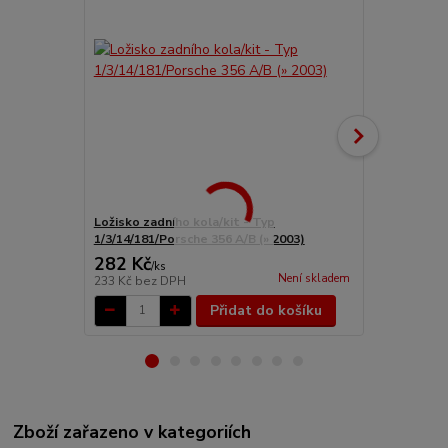
Ložisko zadního kola/kit - Typ
Štít brzd/za
1/3/14/181/Porsche 356 A/B (» 2003)
282 Kč
1 499 Kč
/
ks
Není skladem
233 Kč
bez DPH
1 239 Kč
bez
Přidat do košíku
Zboží zařazeno v kategoriích