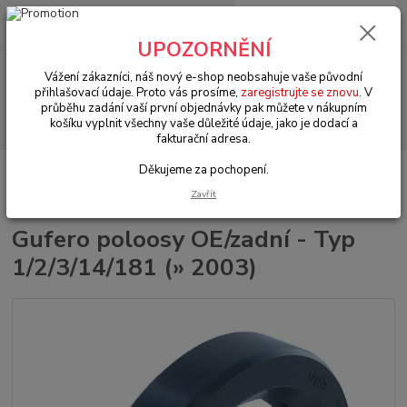
0
ks
+420 602 330 329
za
0 Kč
(Po-Pá, 9-18 hod.)
UPOZORNĚNÍ
Menu
Vážení zákazníci, náš nový e-shop neobsahuje vaše původní
přihlašovací údaje. Proto vás prosíme,
zaregistrujte se znovu
. V
průběhu zadání vaší první objednávky pak můžete v nákupním
Hledat
košíku vyplnit všechny vaše důležité údaje, jako je dodací a
fakturační adresa.
Děkujeme za pochopení.
Úvod
VW Brouk Typ 1 (1938 » 03)
Šasi (Chassis)
Převodovka & zadní
náprava (Gearbox & rear axle)
Gufero poloosy OE/zadní - Typ 1/2/3/14/181 (»
Zavřít
2003)
Gufero poloosy OE/zadní - Typ
1/2/3/14/181 (» 2003)