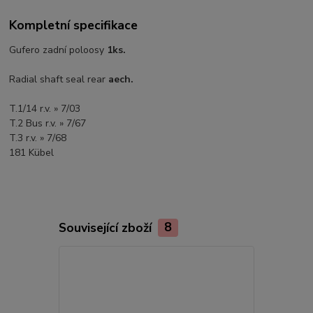
Kompletní specifikace
Gufero zadní poloosy
1ks.
Radial shaft seal rear
aech.
T.1/14 r.v. » 7/03
T.2 Bus r.v. » 7/67
T.3 r.v. » 7/68
181 Kübel
Související zboží
8