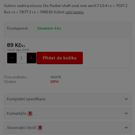
Gufero zadní poloosy 1ks.Radial shaft seal rear aech.T.1/14 r.v. » 7/03T.2
Bus r.v. » 7/67T.3 r.v. » 7/68181 Kübel
celý popis
Dostupnost
Skladem 4 ks
89 Kč
/
ks
74 Kč
bez DPH
Přidat do košíku
Číslo produktu:
04375
Výrobce:
DPH
Kompletní specifikace
Komentáře
0
Související zboží
8