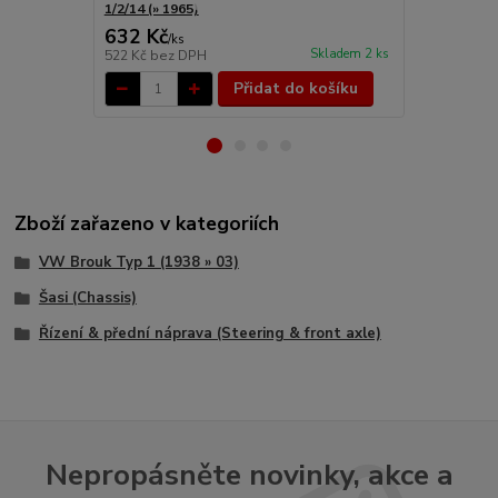
1/2/14 (» 1965)
65)
632 Kč
293 Kč
/
ks
/
ks
Skladem 2 ks
522 Kč
bez DPH
242 Kč
bez 
Přidat do košíku
Zboží zařazeno v kategoriích
VW Brouk Typ 1 (1938 » 03)
Šasi (Chassis)
Řízení & přední náprava (Steering & front axle)
Nepropásněte novinky, akce a