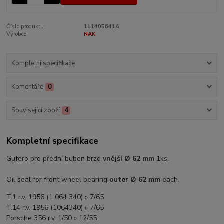
Číslo produktu:
111405641A
Výrobce:
NAK
Kompletní specifikace
Komentáře
0
Související zboží
4
Kompletní specifikace
Gufero pro přední buben brzd
vnější Ø 62 mm
1ks.
Oil seal for front wheel bearing
outer Ø 62 mm
each.
T.1 r.v. 1956 (1 064 340) » 7/65
T.14 r.v. 1956 (1064340) » 7/65
Porsche 356 r.v. 1/50 » 12/55