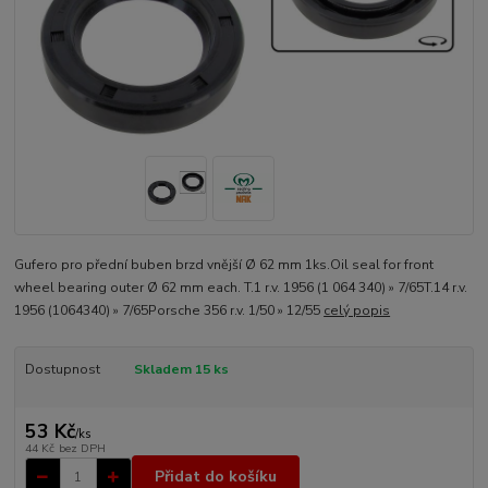
Gufero pro přední buben brzd vnější Ø 62 mm 1ks.Oil seal for front
wheel bearing outer Ø 62 mm each. T.1 r.v. 1956 (1 064 340) » 7/65T.14 r.v.
1956 (1064340) » 7/65Porsche 356 r.v. 1/50 » 12/55
celý popis
Dostupnost
Skladem 15 ks
53 Kč
/
ks
44 Kč
bez DPH
Přidat do košíku