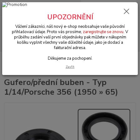
0
ks
+420 602 330 329
za
0 Kč
(Po-Pá, 9-18 hod.)
UPOZORNĚNÍ
Menu
Vážení zákazníci, náš nový e-shop neobsahuje vaše původní
přihlašovací údaje. Proto vás prosíme,
zaregistrujte se znovu
. V
průběhu zadání vaší první objednávky pak můžete v nákupním
Hledat
košíku vyplnit všechny vaše důležité údaje, jako je dodací a
fakturační adresa.
Děkujeme za pochopení.
Úvod
VW Brouk Typ 1 (1938 » 03)
Šasi (Chassis)
Řízení & přední
náprava (Steering & front axle)
Gufero/přední buben - Typ 1/14/Porsche 356
Zavřít
(1950 » 65)
Gufero/přední buben - Typ
1/14/Porsche 356 (1950 » 65)