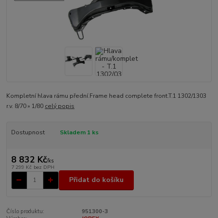
Kompletní hlava rámu přední.Frame head complete front.T.1 1302/1303
r.v. 8/70 » 1/80
celý popis
Dostupnost
Skladem 1 ks
8 832 Kč
/
ks
7 299 Kč
bez DPH
Přidat do košíku
Číslo produktu:
951300-3