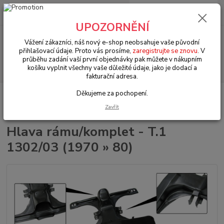
0
ks
+420 602 330 329
za
0 Kč
(Po-Pá, 9-18 hod.)
UPOZORNĚNÍ
Menu
Vážení zákazníci, náš nový e-shop neobsahuje vaše původní
přihlašovací údaje. Proto vás prosíme,
zaregistrujte se znovu
. V
průběhu zadání vaší první objednávky pak můžete v nákupním
Hledat
košíku vyplnit všechny vaše důležité údaje, jako je dodací a
fakturační adresa.
Děkujeme za pochopení.
Úvod
VW Brouk Typ 1 (1938 » 03)
Karosářské díly (Karosseridele)
Karosářské díly (Karosseridele)
Hlava rámu/komplet - T.1 1302/03 (1970 »
Zavřít
80)
Hlava rámu/komplet - T.1
1302/03 (1970 » 80)