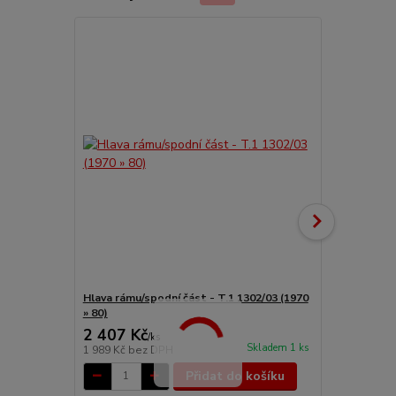
Hlava rámu/spodní část - T.1 1302/03 (1970
Rameno předn
» 80)
2 407 Kč
3 599 Kč
/
ks
Skladem 1 ks
1 989 Kč
bez DPH
2 974 Kč
bez
Přidat do košíku