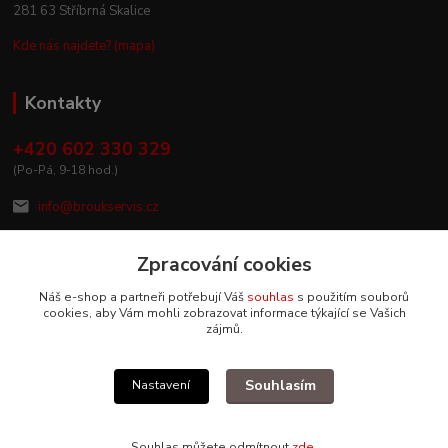
281 63 Stříbrná Skalice
Kde nás najdete? (mapa)
Kontakty
+420 602 330 329
(Po-Pá, 9-18 hod.)
info@broukservis.cz
Zpracování cookies
Náš e-shop a partneři potřebují Váš
souhlas
s použitím souborů
cookies, aby Vám mohli zobrazovat informace týkající se Vašich
zájmů.
Souhlasím
Nastavení
Upravit sběr cookies.
Souhlas můžete odmítnout
zde
.