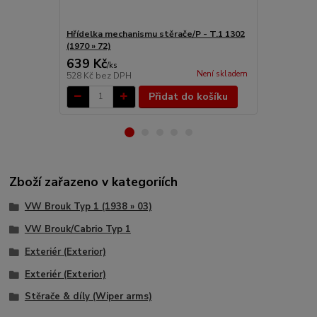
Hřídelka mechanismu stěrače/P - T.1 1302
Matice/hříd
(1970 » 72)
1/2/3/14/181
639 Kč
96 Kč
/
ks
/
ks
Není skladem
528 Kč
bez DPH
79 Kč
bez D
Přidat do košíku
Zboží zařazeno v kategoriích
VW Brouk Typ 1 (1938 » 03)
VW Brouk/Cabrio Typ 1
Exteriér (Exterior)
Exteriér (Exterior)
Stěrače & díly (Wiper arms)