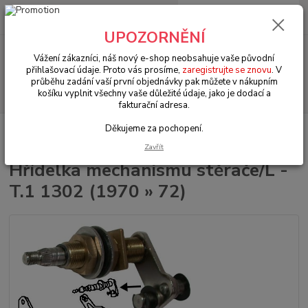
0
ks
+420 602 330 329
za
0 Kč
(Po-Pá, 9-18 hod.)
UPOZORNĚNÍ
Menu
Vážení zákazníci, náš nový e-shop neobsahuje vaše původní
přihlašovací údaje. Proto vás prosíme,
zaregistrujte se znovu
. V
průběhu zadání vaší první objednávky pak můžete v nákupním
Hledat
košíku vyplnit všechny vaše důležité údaje, jako je dodací a
fakturační adresa.
Děkujeme za pochopení.
Úvod
VW Brouk Typ 1 (1938 » 03)
Exteriér (Exterior)
Stěrače & díly
(Wiper arms)
Hřídelka mechanismu stěrače/L - T.1 1302 (1970 » 72)
Zavřít
Hřídelka mechanismu stěrače/L -
T.1 1302 (1970 » 72)