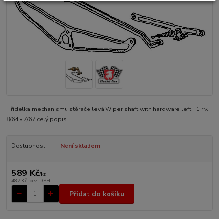
Hřídelka mechanismu stěrače levá.Wiper shaft with hardware left.T.1 r.v.
8/64 » 7/67
celý popis
Dostupnost
Není skladem
589 Kč
/
ks
487 Kč
bez DPH
Přidat do košíku