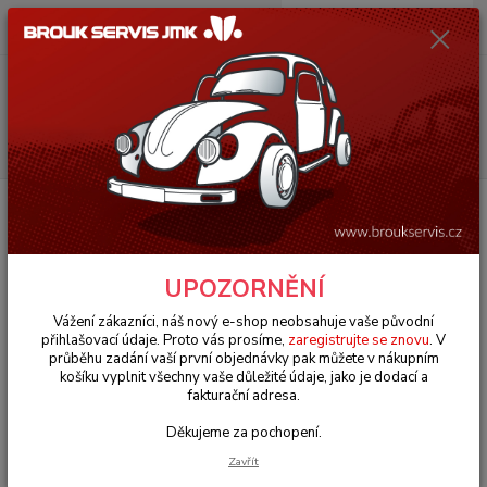
0
ks
+420 602 330 329
za
0 Kč
(Po-Pá, 9-18 hod.)
Menu
Hledat
Úvod
VW Brouk Typ 1 (1938 » 03)
Exteriér (Exterior)
Stěrače & díly
(Wiper arms)
Hřídelka mechanismu stěrače/L - Typ 1 (1964 » 67)
Hřídelka mechanismu stěrače/L -
UPOZORNĚNÍ
Typ 1 (1964 » 67)
Vážení zákazníci, náš nový e-shop neobsahuje vaše původní
přihlašovací údaje. Proto vás prosíme,
zaregistrujte se znovu
. V
průběhu zadání vaší první objednávky pak můžete v nákupním
košíku vyplnit všechny vaše důležité údaje, jako je dodací a
fakturační adresa.
Děkujeme za pochopení.
Zavřít