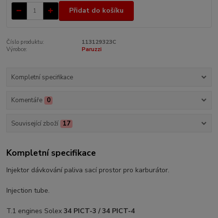
Přidat do košíku
Číslo produktu:
113129323C
Výrobce:
Paruzzi
Kompletní specifikace
Komentáře
0
Související zboží
17
Kompletní specifikace
Injektor dávkování paliva sací prostor pro karburátor.
Injection tube.
T.1 engines Solex
34 PICT-3 / 34 PICT-4