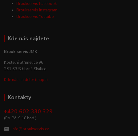
Broukservis Facebook
Broukservis Instagram
Broukservis Youtube
Kde nás najdete
Brouk servis JMK
Kostelní Střimelice 96
281 63 Stříbrná Skalice
Kde nás najdete? (mapa)
Kontakty
+420 602 330 329
(Po-Pá, 9-18 hod.)
info@broukservis.cz