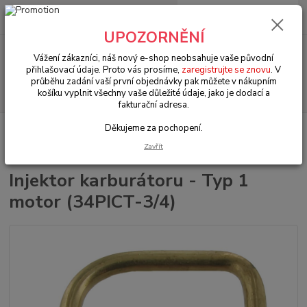
0
ks
+420 602 330 329
za
0 Kč
(Po-Pá, 9-18 hod.)
UPOZORNĚNÍ
Menu
Vážení zákazníci, náš nový e-shop neobsahuje vaše původní
přihlašovací údaje. Proto vás prosíme,
zaregistrujte se znovu
. V
průběhu zadání vaší první objednávky pak můžete v nákupním
Hledat
košíku vyplnit všechny vaše důležité údaje, jako je dodací a
fakturační adresa.
Děkujeme za pochopení.
Úvod
VW Brouk Typ 1 (1938 » 03)
Motory & díly (Engines & parts)
Karburátory & soustava paliva (Carburetor & fuel system)
Injektor
Zavřít
karburátoru - Typ 1 motor (34PICT-3/4)
Injektor karburátoru - Typ 1
motor (34PICT-3/4)