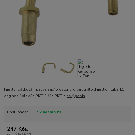
Injektor dávkování paliva sací prostor pro karburátor.Injection tube.T.1
engines Solex 34 PICT-3 / 34 PICT-4
celý popis
Dostupnost
Skladem 5 ks
247 Kč
/
ks
204 Kč
bez DPH