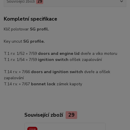
Související zboží
29
Kompletní specifikace
Klíč polotovar
SG profil.
Key uncut
SG profile.
T.1 r.v. 1/52 » 7/59
doors and engine lid
dveře a víko motoru
T.1 r.v. 1/54 » 7/59
ignition switch
oříšek zapalování
T.14 r.v. » 7/66
doors and ignition switch
dveře a oříšek
zapalování
T.14 r.v. » 7/67
bonnet lock
zámek kapoty
Související zboží
29
Akce