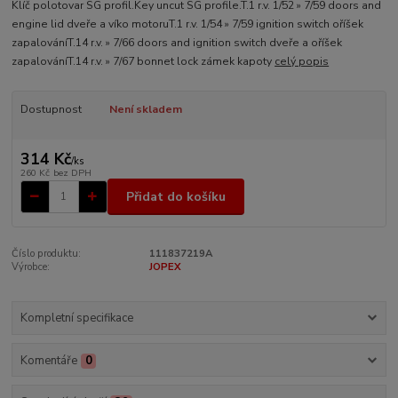
Klíč polotovar SG profil.Key uncut SG profile.T.1 r.v. 1/52 » 7/59 doors and
engine lid dveře a víko motoruT.1 r.v. 1/54 » 7/59 ignition switch oříšek
zapalováníT.14 r.v. » 7/66 doors and ignition switch dveře a oříšek
zapalováníT.14 r.v. » 7/67 bonnet lock zámek kapoty
celý popis
Dostupnost
Není skladem
314 Kč
/
ks
260 Kč
bez DPH
Přidat do košíku
Číslo produktu:
111837219A
Výrobce:
JOPEX
Kompletní specifikace
Komentáře
0