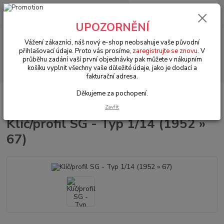
0
ks
+420 602 330 329
za
0 Kč
(Po-Pá, 9-18 hod.)
UPOZORNĚNÍ
Menu
Vážení zákazníci, náš nový e-shop neobsahuje vaše původní
přihlašovací údaje. Proto vás prosíme,
zaregistrujte se znovu
. V
průběhu zadání vaší první objednávky pak můžete v nákupním
Hledat
košíku vyplnit všechny vaše důležité údaje, jako je dodací a
fakturační adresa.
Děkujeme za pochopení.
Úvod
VW Brouk Typ 1 (1938 » 03)
Exteriér (Exterior)
Doplňkové díly
(Complementary products)
Klíč/profil SG - Typ 1/14 (1952 » 67)
Zavřít
Klíč/profil SG - Typ 1/14 (1952 »
67)