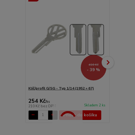
416 Kč
- 39 %
Klíč/profil G/SG - Typ 1/14 (1952 » 67)
Klíč/profil S
254 Kč
155 Kč
/
ks
/
ks
Skladem 2 ks
210 Kč
bez DPH
128 Kč
bez 
Přidat do košíku