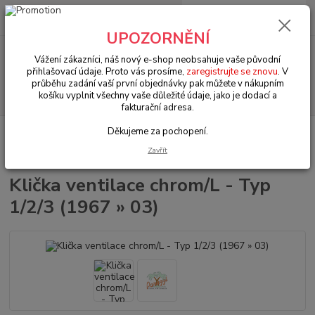
0
ks
+420 602 330 329
za
0 Kč
(Po-Pá, 9-18 hod.)
UPOZORNĚNÍ
Menu
Vážení zákazníci, náš nový e-shop neobsahuje vaše původní
přihlašovací údaje. Proto vás prosíme,
zaregistrujte se znovu
. V
průběhu zadání vaší první objednávky pak můžete v nákupním
Hledat
košíku vyplnit všechny vaše důležité údaje, jako je dodací a
fakturační adresa.
Děkujeme za pochopení.
Úvod
VW Brouk Typ 1 (1938 » 03)
Interiér (Interior)
Kliky & madla &
díly (Crank & handle & parts)
Klička ventilace chrom/L - Typ 1/2/3 (1967 »
Zavřít
03)
Klička ventilace chrom/L - Typ
1/2/3 (1967 » 03)