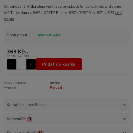
Chromovaná klička okna ventilace levá.Lock for vent window chrome
left.T.1 sedan r.v. 8/67 » 7/03T.2 Bus r.v. 8/67 » 7/79T.3 r.v. 8/71 » 7/73
celý
popis
Dostupnost
Skladem 4 ks
369 Kč
/
ks
305 Kč
bez DPH
Přidat do košíku
Číslo produktu:
00288
Výrobce:
Paruzzi
Kompletní specifikace
Komentáře
0
Související zboží
11