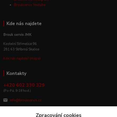
Broukservis Youtube
Kde nás najdete
Brouk servis JMK
Kostelní Střimelice 96
281 63 Stříbrná Skalice
Kde nás najdete? (mapa)
Kontakty
+420 602 330 329
(Po-Pá, 9-18 hod.)
info@broukservis.cz
Zpracování cookies