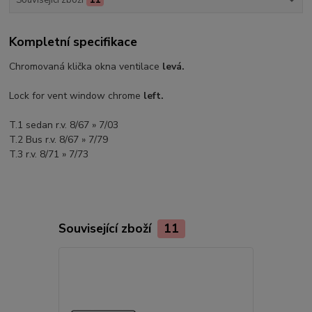
Kompletní specifikace
Chromovaná klička okna ventilace
levá.
Lock for vent window chrome
left.
T.1 sedan r.v. 8/67 » 7/03
T.2 Bus r.v. 8/67 » 7/79
T.3 r.v. 8/71 » 7/73
Související zboží
11