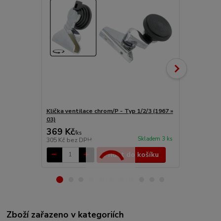
Klička ventilace chrom/P - Typ 1/2/3 (1967 »
Křídlo venti
03)
03)
369 Kč
8 899 Kč
/
ks
Skladem 3 ks
305 Kč
bez DPH
7 355 Kč
bez
Přidat do košíku
Zboží zařazeno v kategoriích