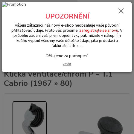
0
ks
+420 602 330 329
za
0 Kč
(Po-Pá, 9-18 hod.)
UPOZORNĚNÍ
Menu
Vážení zákazníci, náš nový e-shop neobsahuje vaše původní
přihlašovací údaje. Proto vás prosíme,
zaregistrujte se znovu
. V
průběhu zadání vaší první objednávky pak můžete v nákupním
Hledat
košíku vyplnit všechny vaše důležité údaje, jako je dodací a
fakturační adresa.
Děkujeme za pochopení.
Úvod
VW Brouk/Cabrio Typ 1
Interiér (Interior)
Klička ventilace/chrom
P - T.1 Cabrio (1967 » 80)
Zavřít
Klička ventilace/chrom P - T.1
Cabrio (1967 » 80)