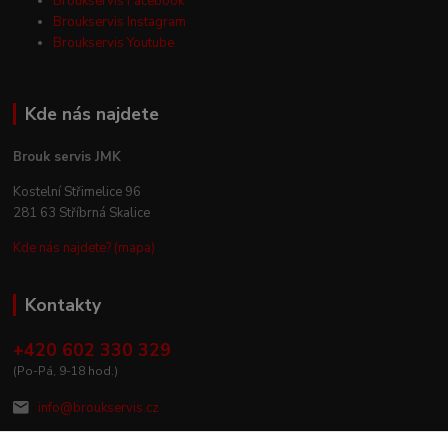
Broukservis Facebook
Broukservis Instagram
Broukservis Youtube
Kde nás najdete
Brouk servis JMK
Kostelní Střimelice 96
281 63 Stříbrná Skalice
Kde nás najdete? (mapa)
Kontakty
+420 602 330 329
(Po-Pá, 9-18 hod.)
info@broukservis.cz