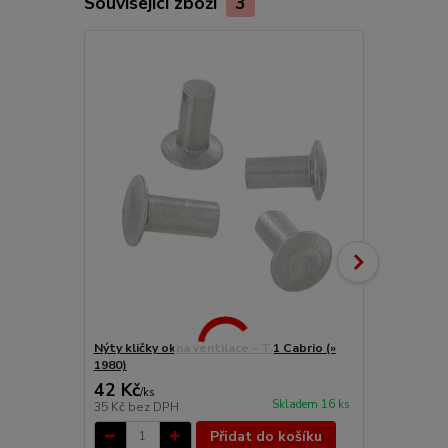
Související zboží
3
Nýty kličky okna ventilace - T.1 Cabrio (»
Klička venti
1980)
» 80)
42 Kč
412 Kč
/
ks
/
ks
Skladem 16 ks
35 Kč
bez DPH
340 Kč
bez 
Přidat do košíku