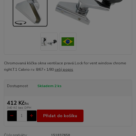
Chromovaná klička okna ventilace pravá.Lock for vent window chrome
right.T.1 Cabrio r.v. 8/67 » 1/80
celý popis
Dostupnost
Skladem 2 ks
412 Kč
/
ks
340 Kč
bez DPH
Přidat do košíku
Číslo produktu:
151837658